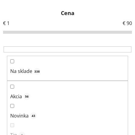
e
Cena
n
i
€
1
€
90
e
p
r
o
d
u
Na sklade
338
k
t
o
Akcia
56
v
Novinka
43
Tip