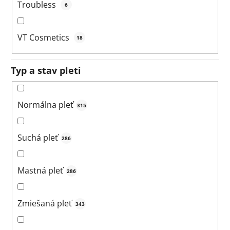
Troubless
6
VT Cosmetics
18
Typ a stav pleti
Normálna pleť
315
Suchá pleť
286
Mastná pleť
286
Zmiešaná pleť
343