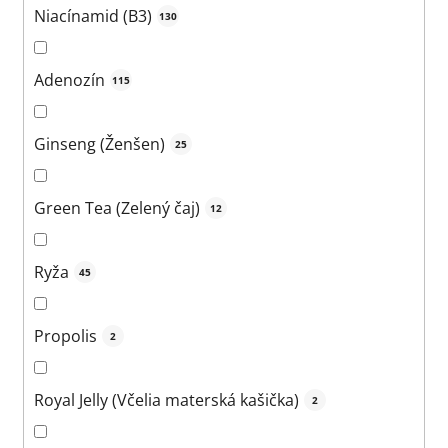
Niacínamid (B3)
130
Adenozín
115
Ginseng (Ženšen)
25
Green Tea (Zelený čaj)
12
Ryža
45
Propolis
2
Royal Jelly (Včelia materská kašička)
2