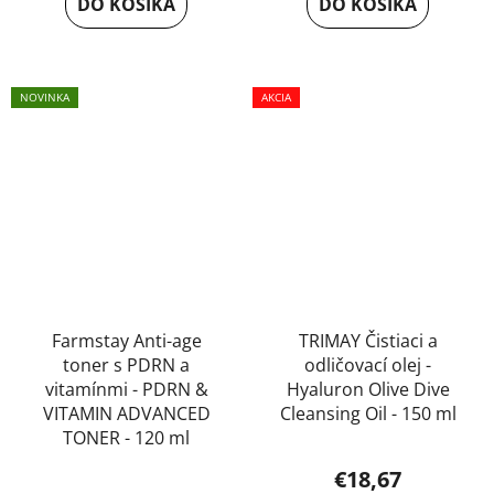
DO KOŠÍKA
DO KOŠÍKA
NOVINKA
AKCIA
Farmstay Anti-age
TRIMAY Čistiaci a
toner s PDRN a
odličovací olej -
vitamínmi - PDRN &
Hyaluron Olive Dive
VITAMIN ADVANCED
Cleansing Oil - 150 ml
TONER - 120 ml
€18,67