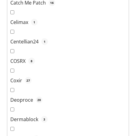
Catch Me Patch
16
Celimax
1
Centellian24
1
COSRX
8
Coxir
27
Deoproce
20
Dermablock
3