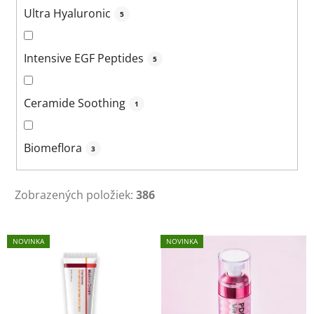
Ultra Hyaluronic
5
Intensive EGF Peptides
5
Ceramide Soothing
1
Biomeflora
3
Zobrazených položiek:
386
V
NOVINKA
NOVINKA
ý
p
i
s