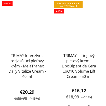
AKCIA
PRAKTICKÉ BALENIE
hviezdičiek.
NA CESTOVANIE
AKCIA
TRIMAY Intenzívne
TRIMAY Liftingový
rozjasňjúci pleťový
pleťový krém -
krém - MelaTranex
LipoDipeptide Cera
Daily Vitalize Cream -
CoQ10 Volume Lift
40 ml
Cream - 50 ml
Priemerné
€16,12
€20,29
hodnotenie
€18,99
(–15 %)
€23,90
(–15 %)
produktu
je