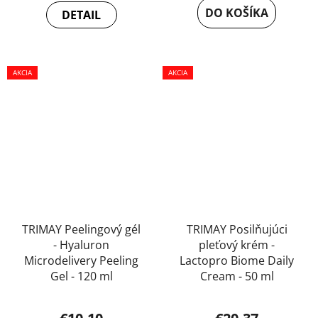
DO KOŠÍKA
DETAIL
5,0
z
5
AKCIA
hviezdičiek.
AKCIA
TRIMAY Peelingový gél
TRIMAY Posilňujúci
- Hyaluron
pleťový krém -
Microdelivery Peeling
Lactopro Biome Daily
Gel - 120 ml
Cream - 50 ml
Priemerné
Priemerné