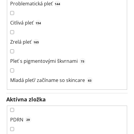
Problematická pleť
144
Citlivá pleť
154
Zrelá pleť
165
Pleť s pigmentovými škvrnami
73
Mladá pleť/ začíname so skincare
63
Aktívna zložka
PDRN
29