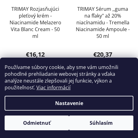
TRIMAY Rozjasňujúci
TRIMAY Sérum ,,guma
pleťový krém -
na fľaky" až 20%
Niacinamide Melazero
niacínamidu - Tremella
Vita Blanc Cream - 50
Niacinamide Ampoule -
ml
50 ml
Priemerné
€16,12
€20,37
hodnotenie
€18,99
€23,99
(–15 %)
(–15 %)
produktu
Používame súbory cookie, aby sme vám umožnili
pohodlné prehliadanie webovej stránky a vďaka
je
DO KOŠÍKA
DO KOŠÍKA
analýze neustále zlepšovali jej funkcie, výkon a
5,0
použiteľnosť.
Viac informácií
z
5
Nastavenie
VEGAN
VEGAN
hviezdičiek.
BESTSELLER
AKCIA
AKCIA
Odmietnuť
Súhlasím