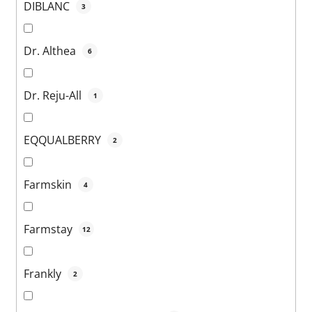
DIBLANC
3
Dr. Althea
6
Dr. Reju-All
1
EQQUALBERRY
2
Farmskin
4
Farmstay
12
Frankly
2