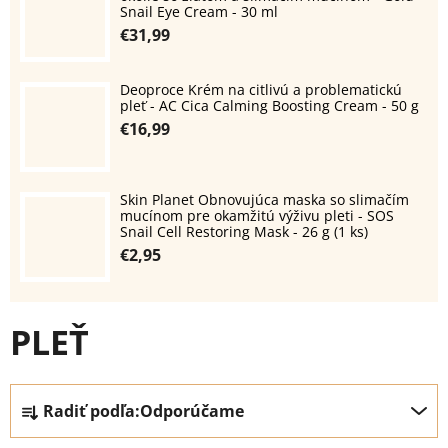
Snail Eye Cream - 30 ml
€31,99
Deoproce Krém na citlivú a problematickú
pleť - AC Cica Calming Boosting Cream - 50 g
€16,99
Skin Planet Obnovujúca maska so slimačím
mucínom pre okamžitú výživu pleti - SOS
Snail Cell Restoring Mask - 26 g (1 ks)
€2,95
PLEŤ
R
Radiť podľa:
Odporúčame
a
d