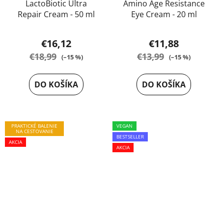
LactoBiotic Ultra
Amino Age Resistance
Repair Cream - 50 ml
Eye Cream - 20 ml
Priemerné
Priemerné
€16,12
€11,88
hodnotenie
hodnotenie
€18,99
€13,99
(–15 %)
(–15 %)
produktu
produktu
je
je
DO KOŠÍKA
DO KOŠÍKA
5,0
5,0
z
z
5
5
PRAKTICKÉ BALENIE
hviezdičiek.
VEGAN
hviezdičiek.
NA CESTOVANIE
BESTSELLER
AKCIA
AKCIA