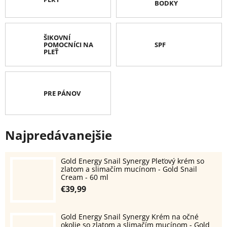
BODKY
ŠIKOVNÍ
POMOCNÍCI NA
SPF
PLEŤ
PRE PÁNOV
Najpredávanejšie
Gold Energy Snail Synergy Pleťový krém so
zlatom a slimačím mucínom - Gold Snail
Cream - 60 ml
€39,99
Gold Energy Snail Synergy Krém na očné
okolie so zlatom a slimačím mucínom - Gold