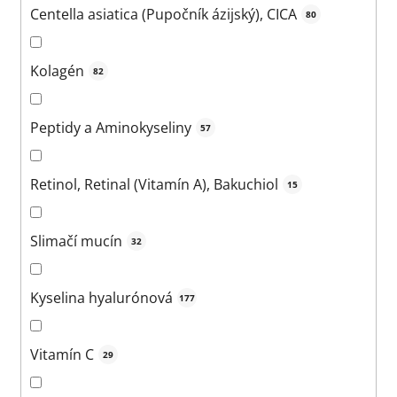
Centella asiatica (Pupočník ázijský), CICA
80
Kolagén
82
Peptidy a Aminokyseliny
57
Retinol, Retinal (Vitamín A), Bakuchiol
15
Slimačí mucín
32
Kyselina hyalurónová
177
Vitamín C
29