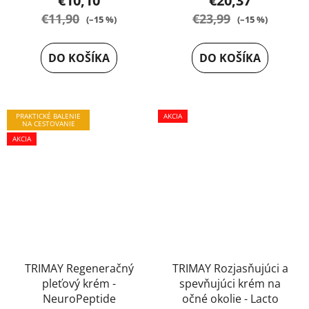
€10,10
€20,37
hodnotenie
hodnotenie
€11,90
€23,99
(–15 %)
(–15 %)
produktu
produktu
je
je
DO KOŠÍKA
DO KOŠÍKA
5,0
4,0
z
z
5
5
PRAKTICKÉ BALENIE
hviezdičiek.
AKCIA
hviezdičiek.
NA CESTOVANIE
AKCIA
TRIMAY Regeneračný
TRIMAY Rozjasňujúci a
pleťový krém -
spevňujúci krém na
NeuroPeptide
očné okolie - Lacto