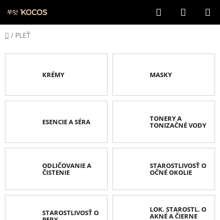
Prejsť
Hľadať
NÁKUP
na
KOŠÍK
obsah
Domov
/
PLEŤ
KRÉMY
MASKY
TONERY A
ESENCIE A SÉRA
TONIZAČNÉ VODY
ODLIČOVANIE A
STAROSTLIVOSŤ O
ČISTENIE
OČNÉ OKOLIE
LOK. STAROSTL. O
STAROSTLIVOSŤ O
AKNÉ A ČIERNE
PERY