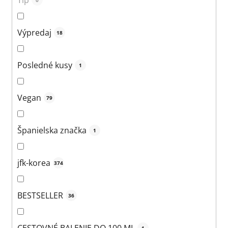
0
Výpredaj
18
Posledné kusy
1
Vegan
79
Španielska značka
1
jfk-korea
374
BESTSELLER
36
CESTOVNÉ BALENIE DO 100 ML