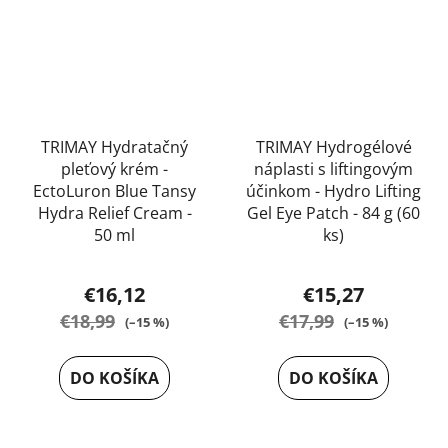
TRIMAY Hydratačný
TRIMAY Hydrogélové
pleťový krém -
náplasti s liftingovým
EctoLuron Blue Tansy
účinkom - Hydro Lifting
Hydra Relief Cream -
Gel Eye Patch - 84 g (60
50 ml
ks)
Priemerné
€16,12
€15,27
hodnotenie
€18,99
€17,99
(–15 %)
(–15 %)
produktu
je
DO KOŠÍKA
DO KOŠÍKA
5,0
z
5