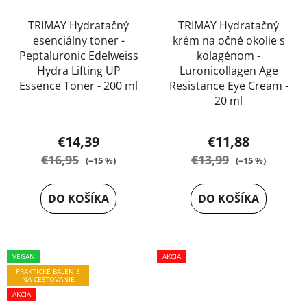
TRIMAY Hydratačný
TRIMAY Hydratačný
esenciálny toner -
krém na očné okolie s
Peptaluronic Edelweiss
kolagénom -
Hydra Lifting UP
Luronicollagen Age
Essence Toner - 200 ml
Resistance Eye Cream -
20 ml
€14,39
€11,88
€16,95
€13,99
(–15 %)
(–15 %)
DO KOŠÍKA
DO KOŠÍKA
VEGAN
AKCIA
PRAKTICKÉ BALENIE
NA CESTOVANIE
AKCIA