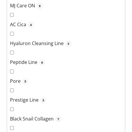
MJ Care ON
9
AC Cica
4
Hyaluron Cleansing Line
3
Peptide Line
6
Pore
5
Prestige Line
3
Black Snail Collagen
7