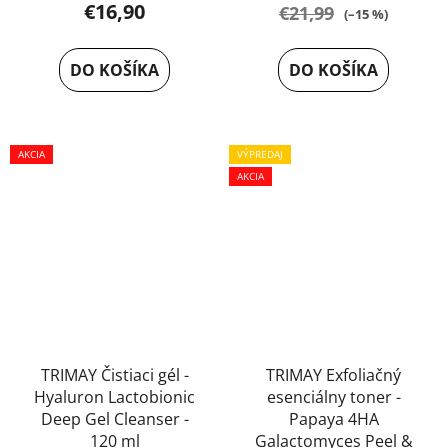
€16,90
€21,99
(–15 %)
DO KOŠÍKA
DO KOŠÍKA
AKCIA
VÝPREDAJ
AKCIA
TRIMAY Čistiaci gél -
TRIMAY Exfoliačný
Hyaluron Lactobionic
esenciálny toner -
Deep Gel Cleanser -
Papaya 4HA
120 ml
Galactomyces Peel &