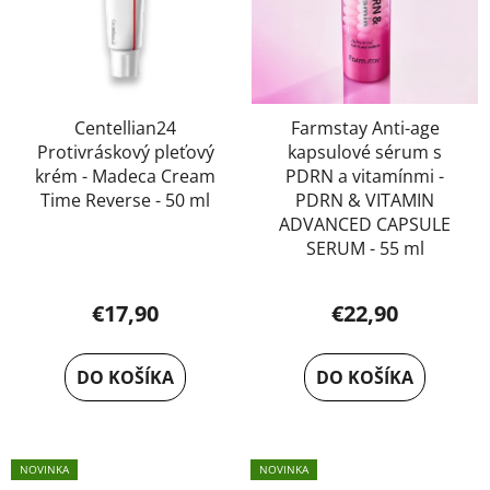
p
r
o
d
u
Centellian24
Farmstay Anti-age
Protivráskový pleťový
kapsulové sérum s
k
krém - Madeca Cream
PDRN a vitamínmi -
t
Time Reverse - 50 ml
PDRN & VITAMIN
o
ADVANCED CAPSULE
v
SERUM - 55 ml
€17,90
€22,90
DO KOŠÍKA
DO KOŠÍKA
NOVINKA
NOVINKA