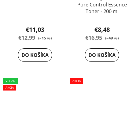
Pore Control Essence
Priemerné
Toner - 200 ml
hodnotenie
produktu
€11,03
€8,48
je
€12,99
€16,95
(–15 %)
(–49 %)
5,0
z
DO KOŠÍKA
DO KOŠÍKA
5
hviezdičiek.
VEGAN
AKCIA
AKCIA