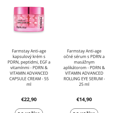
Farmstay Anti-age
Farmstay Anti-age
kapsulový krém s
očné sérum s PDRN a
PDRN, peptidmi, EGF a
masážnym
vitamínmi - PDRN &
aplikátorom - PDRN &
VITAMIN ADVANCED
VITAMIN ADVANCED
CAPSULE CREAM - 55
ROLLING EYE SERUM -
ml
25 ml
€22,90
€14,90