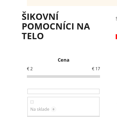
ŠIKOVNÍ
POMOCNÍCI NA
TELO
B
o
Cena
č
n
€
2
€
17
ý
p
a
n
e
Na sklade
l
0