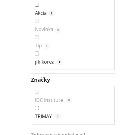
Akcia
1
Novinka
0
Tip
0
jfk-korea
1
Značky
IDC Institute
0
TRIMAY
1
Zobrazených položiek:
1