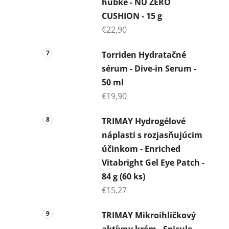
hubke - NU ZERO
CUSHION - 15 g
€22,90
Torriden Hydratačné
sérum - Dive-in Serum -
50 ml
€19,90
TRIMAY Hydrogélové
náplasti s rozjasňujúcim
účinkom - Enriched
Vitabright Gel Eye Patch -
84 g (60 ks)
€15,27
TRIMAY Mikroihličkový
aktívny krém - Spicule