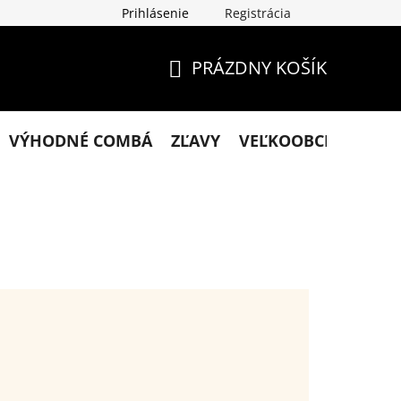
Prihlásenie
Registrácia
klamácie
Podmienky ochrany osobných údajov
Obchodn
PRÁZDNY KOŠÍK
NÁKUPNÝ
KOŠÍK
VÝHODNÉ COMBÁ
ZĽAVY
VEĽKOOBCHOD
KO