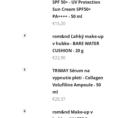
SPF 50+ - UV Protection
Sun Cream SPF50+
PA++++ - 50 ml
€15,20
rom&nd Ľahký make-up
v hubke - BARE WATER
CUSHION - 20 g
€22,90
TRIMAY Sérum na
vypnutie pleti - Collagen
Volufiline Ampoule - 50
ml
€20,37
rom&nd Make-up v