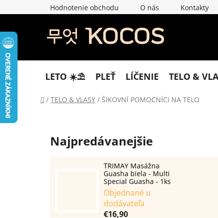
Prejsť
Hodnotenie obchodu
O nás
Kontakty
na
obsah
LETO ☀️​⛱️​
PLEŤ
LÍČENIE
TELO & VL
Domov
/
TELO & VLASY
/
ŠIKOVNÍ POMOCNÍCI NA TELO
Najpredávanejšie
TRIMAY Masážna
Guasha biela - Multi
Special Guasha - 1ks
Objednané u
dodávateľa
€16,90