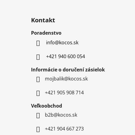
Z
á
Kontakt
p
ä
Poradenstvo
t
info
@
kocos.sk
i
e
+421 940 600 054
Informácie o doručení zásielok
mojbalik@kocos.sk
+421 905 908 714
Veľkoobchod
b2b@kocos.sk
+421 904 667 273