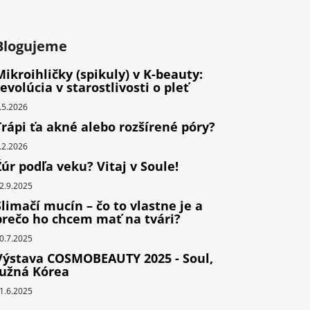
Blogujeme
Mikroihličky (spikuly) v K-beauty:
revolúcia v starostlivosti o pleť
.5.2026
Trápi ťa akné alebo rozšírené póry?
.2.2026
Žúr podľa veku? Vitaj v Soule!
2.9.2025
Slimačí mucín – čo to vlastne je a
prečo ho chcem mať na tvári?
0.7.2025
Výstava COSMOBEAUTY 2025 - Soul,
Južná Kórea
1.6.2025