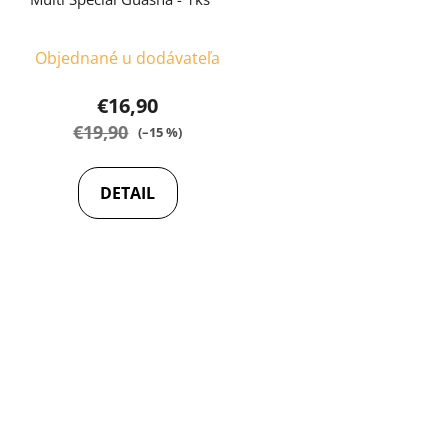
o
v
Objednané u dodávateľa
€16,90
€19,90
(–15 %)
DETAIL
O
v
l
á
d
a
c
i