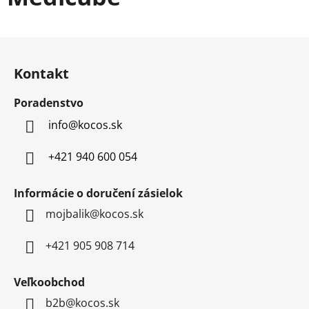
á
d
a
Z
c
á
i
Kontakt
p
e
p
ä
Poradenstvo
r
t
v
info
@
kocos.sk
i
k
e
y
+421 940 600 054
v
ý
Informácie o doručení zásielok
p
mojbalik@kocos.sk
i
s
u
+421 905 908 714
Veľkoobchod
b2b@kocos.sk