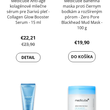
u
Medicube Anti-age
Medicube Bahenná
k
kolagénové mliečne
maska proti čiernym
k
t
sérum pre žiarivú pleť -
bodkám a rozšíreným
t
o
Collagen Glow Booster
pórom - Zero Pore
o
v
Serum - 15 ml
Blackhead Mud Mask -
v
100 g
Priemerné
€22,21
hodnotenie
€19,90
€23,90
produktu
je
DO KOŠÍKA
DETAIL
5,0
z
5
hviezdičiek.