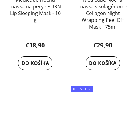
maska na pery - PDRN
maska s kolagénom -
Lip Sleeping Mask - 10
Collagen Night
g
Wrapping Peel Off
Mask - 75ml
Priemerné
€18,90
€29,90
hodnotenie
produktu
DO KOŠÍKA
DO KOŠÍKA
je
5,0
z
5
BESTSELLER
hviezdičiek.