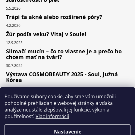
5.5.2026
Trápi ťa akné alebo rozšírené póry?
4.2.2026
Žúr podľa veku? Vitaj v Soule!
12.9.2025
Slimačí mucín – čo to vlastne je a prečo ho
chcem mať na tvári?
30.7.2025
Výstava COSMOBEAUTY 2025 - Soul, Južná
Kórea
11.6.2025
Používame súbory cookie, aby sme vám umožnili
pohodlné prehliadanie webovej stránky a vďaka
analýze neustále zlepšovali jej funkcie, výkon a
Instagram
použiteľnosť.
Viac informácií
Nastavenie