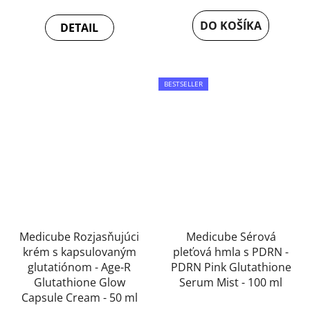
DO KOŠÍKA
DETAIL
BESTSELLER
Medicube Rozjasňujúci
Medicube Sérová
krém s kapsulovaným
pleťová hmla s PDRN -
glutatiónom - Age-R
PDRN Pink Glutathione
Glutathione Glow
Serum Mist - 100 ml
Capsule Cream - 50 ml