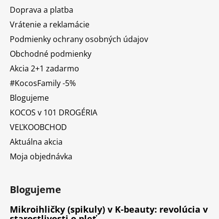
Doprava a platba
Vrátenie a reklamácie
Podmienky ochrany osobných údajov
Obchodné podmienky
Akcia 2+1 zadarmo
#KocosFamily -5%
Blogujeme
KOCOS v 101 DROGÉRIA
VEĽKOOBCHOD
Aktuálna akcia
Moja objednávka
Blogujeme
Mikroihličky (spikuly) v K-beauty: revolúcia v
starostlivosti o pleť