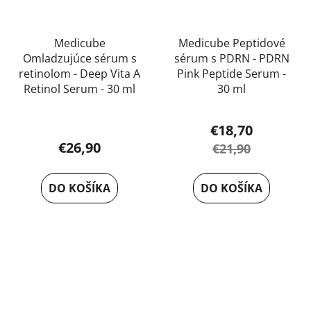
Medicube
Medicube Peptidové
Omladzujúce sérum s
sérum s PDRN - PDRN
retinolom - Deep Vita A
Pink Peptide Serum -
Retinol Serum - 30 ml
30 ml
Priemerné
€18,70
hodnotenie
€26,90
€21,90
produktu
je
DO KOŠÍKA
DO KOŠÍKA
5,0
z
5
hviezdičiek.