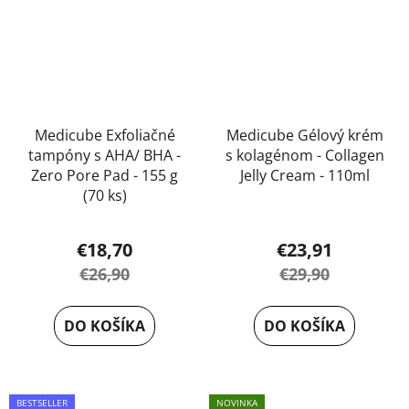
Medicube Exfoliačné
Medicube Gélový krém
tampóny s AHA/ BHA -
s kolagénom - Collagen
Zero Pore Pad - 155 g
Jelly Cream - 110ml
(70 ks)
Priemerné
€18,70
€23,91
hodnotenie
€26,90
€29,90
produktu
je
5,0
DO KOŠÍKA
DO KOŠÍKA
z
5
hviezdičiek.
BESTSELLER
NOVINKA