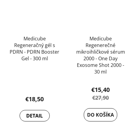
Medicube
Medicube
Regeneračný gél s
Regenerečné
PDRN - PDRN Booster
mikroihličkové sérum
Gel - 300 ml
2000 - One Day
Exosome Shot 2000 -
Priemerné
30 ml
hodnotenie
produktu
€15,40
je
€27,90
€18,50
4,8
z
DO KOŠÍKA
DETAIL
5
hviezdičiek.