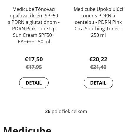
Medicube Tónovací
Medicube Upokojujúci
opaľovací krém SPF50
toner s PDRN a
s PDRN a glutatiónom -
centelou - PDRN Pink
PDRN Pink Tone Up
Cica Soothing Toner -
Sun Cream SPF50+
250 ml
PA++++ - 50 ml
Priemerné
hodnotenie
€17,50
€20,22
produktu
€17,95
€21,40
je
5,0
DETAIL
DETAIL
z
5
hviezdičiek.
26
položiek celkom
O
v
l
Medicube