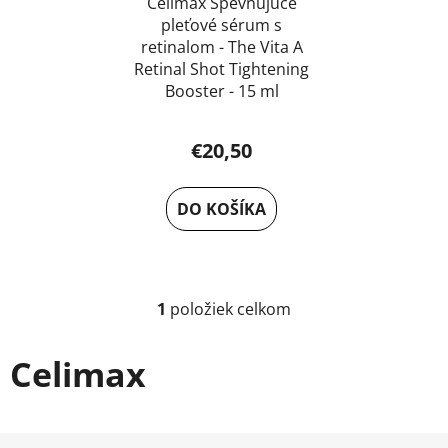
u
Celimax Spevňujúce
k
pleťové sérum s
k
t
retinalom - The Vita A
t
o
Retinal Shot Tightening
o
v
Booster - 15 ml
v
€20,50
DO KOŠÍKA
1
položiek celkom
O
v
l
Celimax
á
d
a
Z