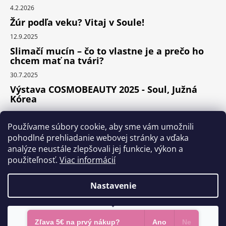
4.2.2026
Žúr podľa veku? Vitaj v Soule!
12.9.2025
Slimačí mucín – čo to vlastne je a prečo ho
chcem mať na tvári?
30.7.2025
Výstava COSMOBEAUTY 2025 - Soul, Južná
Kórea
11.6.2025
Používame súbory cookie, aby sme vám umožnili
pohodlné prehliadanie webovej stránky a vďaka
analýze neustále zlepšovali jej funkcie, výkon a
Instagram
použiteľnosť.
Viac informácií
Nastavenie
Vytvoril Shoptet Premium
Odmietnuť
Súhlasím
Copyright 2026
KOCOS.sk
. Všetky práva vyhradené.
Zľava 5€ na prvý nákup?
Ano
Ne