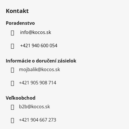
c
á
i
Kontakt
p
e
p
ä
Poradenstvo
r
t
v
info
@
kocos.sk
i
k
e
y
+421 940 600 054
v
ý
Informácie o doručení zásielok
p
mojbalik@kocos.sk
i
s
u
+421 905 908 714
Veľkoobchod
b2b@kocos.sk
+421 904 667 273