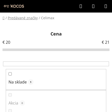
Prejsť
Hľadať
NÁKUP
na
KOŠÍK
obsah
Domov
/
Predávané značky
/
Celimax
Cena
€
20
€
21
Na sklade
1
Akcia
0