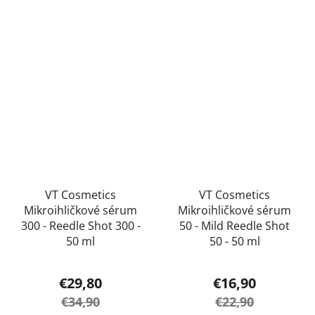
z
5
hviezdičiek.
VT Cosmetics
VT Cosmetics
Mikroihličkové sérum
Mikroihličkové sérum
300 - Reedle Shot 300 -
50 - Mild Reedle Shot
50 ml
50 - 50 ml
€29,80
€16,90
€34,90
€22,90