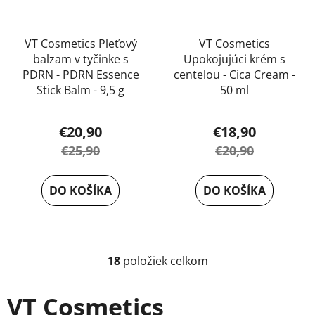
VT Cosmetics Pleťový
VT Cosmetics
balzam v tyčinke s
Upokojujúci krém s
PDRN - PDRN Essence
centelou - Cica Cream -
Stick Balm - 9,5 g
50 ml
Priemerné
€20,90
€18,90
hodnotenie
€25,90
€20,90
produktu
je
DO KOŠÍKA
DO KOŠÍKA
5,0
z
5
hviezdičiek.
18
položiek celkom
O
v
l
VT Cosmetics
á