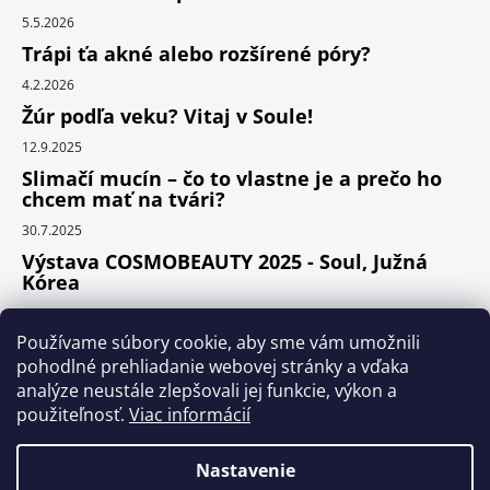
5.5.2026
Trápi ťa akné alebo rozšírené póry?
4.2.2026
Žúr podľa veku? Vitaj v Soule!
12.9.2025
Slimačí mucín – čo to vlastne je a prečo ho
chcem mať na tvári?
30.7.2025
Výstava COSMOBEAUTY 2025 - Soul, Južná
Kórea
11.6.2025
Používame súbory cookie, aby sme vám umožnili
pohodlné prehliadanie webovej stránky a vďaka
analýze neustále zlepšovali jej funkcie, výkon a
Instagram
použiteľnosť.
Viac informácií
Nastavenie