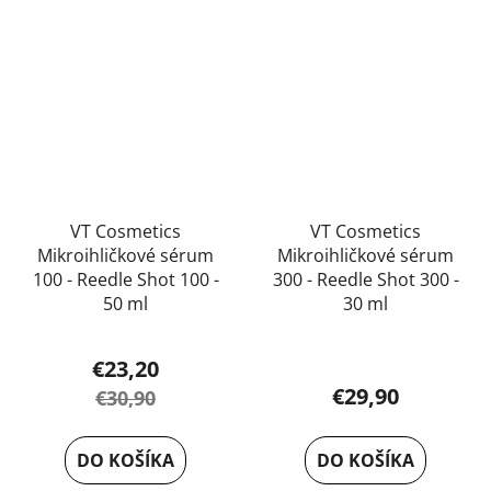
VT Cosmetics
VT Cosmetics
Mikroihličkové sérum
Mikroihličkové sérum
100 - Reedle Shot 100 -
300 - Reedle Shot 300 -
50 ml
30 ml
Priemerné
€23,20
hodnotenie
€29,90
€30,90
produktu
je
DO KOŠÍKA
DO KOŠÍKA
5,0