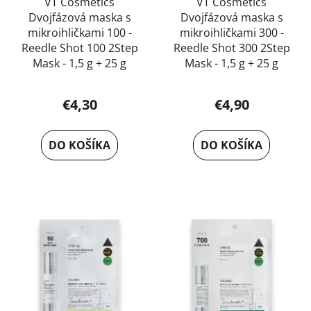
u
VT Cosmetics
VT Cosmetics
k
Dvojfázová maska s
Dvojfázová maska s
k
t
mikroihličkami 100 -
mikroihličkami 300 -
t
o
Reedle Shot 100 2Step
Reedle Shot 300 2Step
o
v
Mask - 1,5 g + 25 g
Mask - 1,5 g + 25 g
v
€4,30
€4,90
DO KOŠÍKA
DO KOŠÍKA