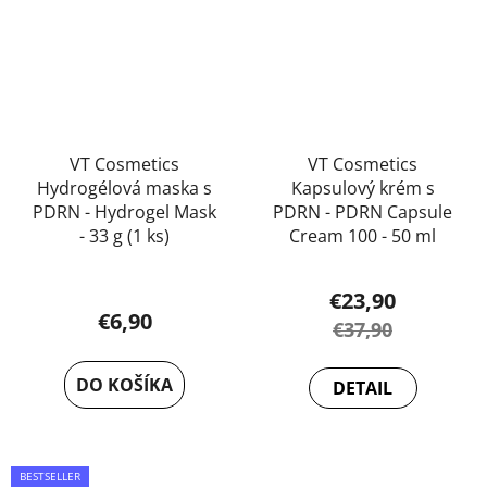
VT Cosmetics
VT Cosmetics
Hydrogélová maska s
Kapsulový krém s
PDRN - Hydrogel Mask
PDRN - PDRN Capsule
- 33 g (1 ks)
Cream 100 - 50 ml
Priemerné
€23,90
hodnotenie
€6,90
€37,90
produktu
je
DO KOŠÍKA
DETAIL
5,0
z
5
BESTSELLER
hviezdičiek.