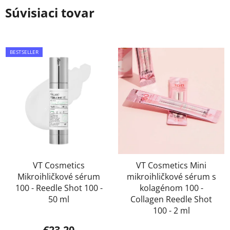
Súvisiaci tovar
BESTSELLER
VT Cosmetics
VT Cosmetics Mini
Mikroihličkové sérum
mikroihličkové sérum s
100 - Reedle Shot 100 -
kolagénom 100 -
50 ml
Collagen Reedle Shot
100 - 2 ml
Priemerné
€23,20