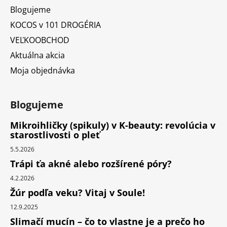
Blogujeme
KOCOS v 101 DROGÉRIA
VEĽKOOBCHOD
Aktuálna akcia
Moja objednávka
Blogujeme
Mikroihličky (spikuly) v K-beauty: revolúcia v
starostlivosti o pleť
5.5.2026
Trápi ťa akné alebo rozšírené póry?
4.2.2026
Žúr podľa veku? Vitaj v Soule!
12.9.2025
Slimačí mucín – čo to vlastne je a prečo ho