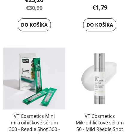
hodnotenie
€1,79
€30,90
produktu
je
DO KOŠÍKA
DO KOŠÍKA
5,0
z
5
hviezdičiek.
VT Cosmetics Mini
VT Cosmetics
mikroihičkové sérum
Mikroihličkové sérum
300 - Reedle Shot 300 -
50 - Mild Reedle Shot