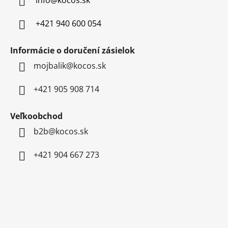
info
@
kocos.sk
i
e
+421 940 600 054
Informácie o doručení zásielok
mojbalik@kocos.sk
+421 905 908 714
Veľkoobchod
b2b@kocos.sk
+421 904 667 273