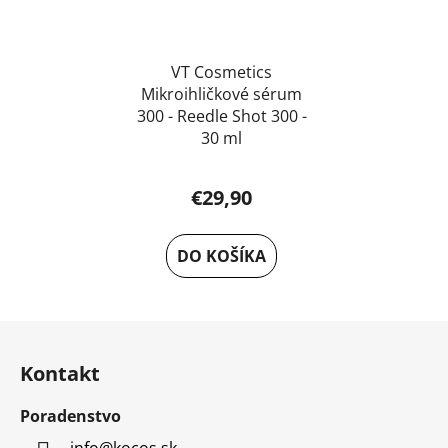
VT Cosmetics
Mikroihličkové sérum
300 - Reedle Shot 300 -
30 ml
€29,90
DO KOŠÍKA
Z
á
Kontakt
p
ä
Poradenstvo
t