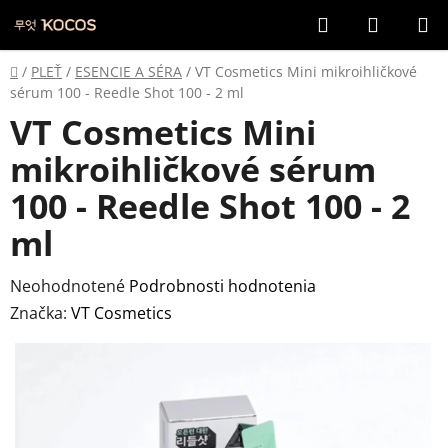
Prejsť
Hľadať
NÁKUP
na
KOŠÍK
obsah
Domov
/
PLEŤ
/
ESENCIE A SÉRA
/
VT Cosmetics Mini mikroihličkové
sérum 100 - Reedle Shot 100 - 2 ml
VT Cosmetics Mini
mikroihličkové sérum
100 - Reedle Shot 100 - 2
ml
Priemerné
Neohodnotené
Podrobnosti hodnotenia
hodnotenie
Značka:
VT Cosmetics
produktu
je
0,0
z
5