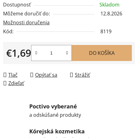
Dostupnosť
Skladom
Môžeme doručiť do:
12.8.2026
Možnosti doručenia
Kód:
8119
€1,69
DO KOŠÍKA
Jednotková cena:
Tlač
Opýtať sa
Strážiť
Zdieľať
Poctivo vyberané
a odskúšané produkty
Kórejská kozmetika