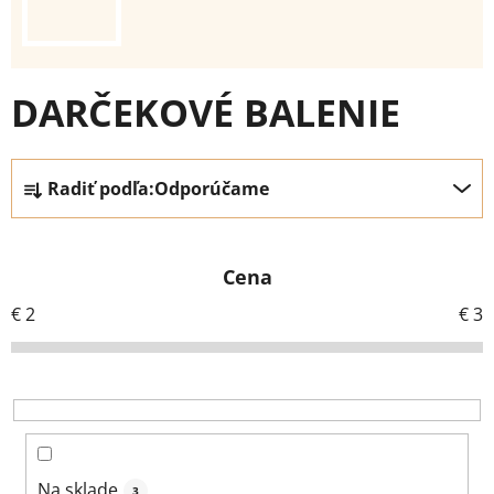
DARČEKOVÉ BALENIE
R
Radiť podľa:
Odporúčame
a
d
e
Cena
n
i
€
2
€
3
e
p
r
o
d
u
Na sklade
3