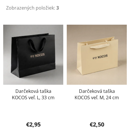
Zobrazených položiek:
3
V
ý
p
i
s
p
r
o
d
u
Darčeková taška
Darčeková taška
KOCOS veľ. L, 33 cm
KOCOS veľ. M, 24 cm
k
t
o
v
€2,95
€2,50