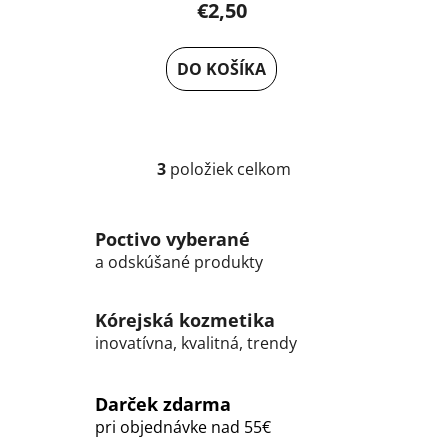
€2,50
DO KOŠÍKA
3
položiek celkom
O
v
l
Poctivo vyberané
á
a odskúšané produkty
d
a
c
Kórejská kozmetika
i
inovatívna, kvalitná, trendy
e
p
r
Darček zdarma
v
pri objednávke nad 55€
k