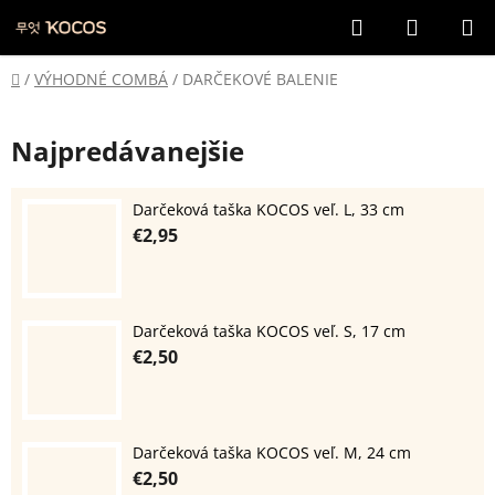
Prejsť
Hľadať
NÁKUP
na
KOŠÍK
obsah
Domov
/
VÝHODNÉ COMBÁ
/
DARČEKOVÉ BALENIE
Najpredávanejšie
Darčeková taška KOCOS veľ. L, 33 cm
€2,95
Darčeková taška KOCOS veľ. S, 17 cm
€2,50
Darčeková taška KOCOS veľ. M, 24 cm
€2,50