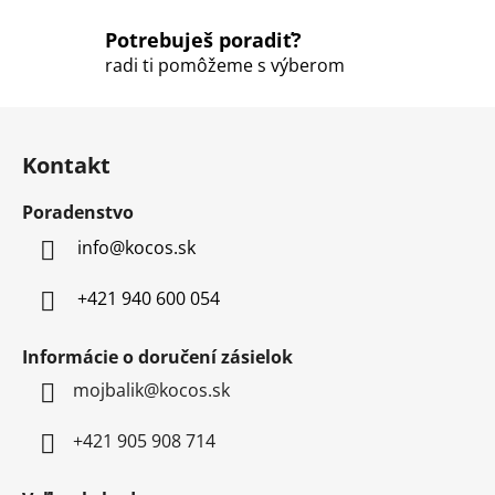
y
Potrebuješ poradiť?
v
ý
radi ti pomôžeme s výberom
p
i
Z
s
á
u
Kontakt
p
ä
Poradenstvo
t
info
@
kocos.sk
i
e
+421 940 600 054
Informácie o doručení zásielok
mojbalik@kocos.sk
+421 905 908 714