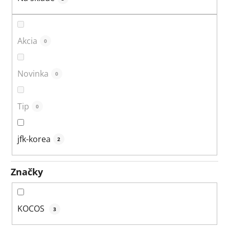
k
t
o
Akcia
0
v
Novinka
0
Tip
0
jfk-korea
2
Značky
KOCOS
3