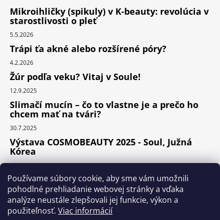
Mikroihličky (spikuly) v K-beauty: revolúcia v
starostlivosti o pleť
5.5.2026
Trápi ťa akné alebo rozšírené póry?
4.2.2026
Žúr podľa veku? Vitaj v Soule!
12.9.2025
Slimačí mucín – čo to vlastne je a prečo ho
chcem mať na tvári?
30.7.2025
Výstava COSMOBEAUTY 2025 - Soul, Južná
Kórea
11.6.2025
Používame súbory cookie, aby sme vám umožnili
pohodlné prehliadanie webovej stránky a vďaka
analýze neustále zlepšovali jej funkcie, výkon a
Instagram
použiteľnosť.
Viac informácií