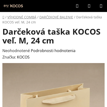
Prejsť
Hľadať
NÁKUP
na
KOŠÍK
obsah
Domov
/
VÝHODNÉ COMBÁ
/
DARČEKOVÉ BALENIE
/
Darčeková taška
KOCOS veľ. M, 24 cm
Darčeková taška KOCOS
veľ. M, 24 cm
Priemerné
Neohodnotené
Podrobnosti hodnotenia
hodnotenie
Značka:
KOCOS
produktu
je
0,0
z
5
hviezdičiek.