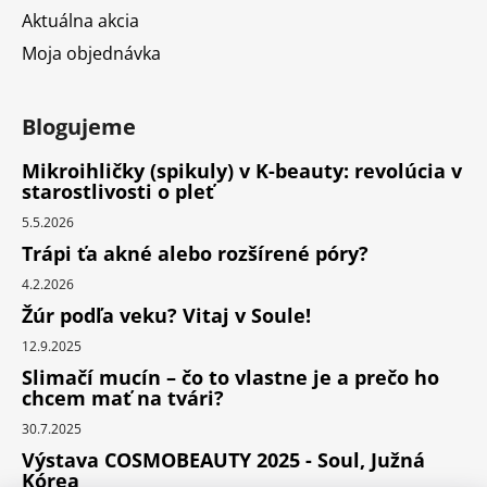
Aktuálna akcia
Moja objednávka
Blogujeme
Mikroihličky (spikuly) v K-beauty: revolúcia v
starostlivosti o pleť
5.5.2026
Trápi ťa akné alebo rozšírené póry?
4.2.2026
Žúr podľa veku? Vitaj v Soule!
12.9.2025
Slimačí mucín – čo to vlastne je a prečo ho
chcem mať na tvári?
30.7.2025
Výstava COSMOBEAUTY 2025 - Soul, Južná
Kórea