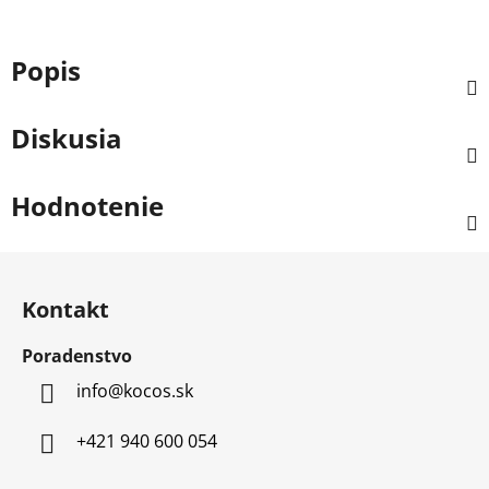
Popis
Diskusia
Hodnotenie
Z
á
Kontakt
p
ä
Poradenstvo
t
info
@
kocos.sk
i
e
+421 940 600 054