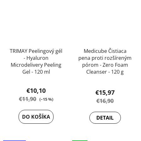
TRIMAY Peelingový gél
Medicube Čistiaca
- Hyaluron
pena proti rozšíreným
Microdelivery Peeling
pórom - Zero Foam
Gel - 120 ml
Cleanser - 120 g
Priemerné
€10,10
€15,97
hodnotenie
€11,90
(–15 %)
€16,90
produktu
je
DO KOŠÍKA
DETAIL
5,0
z
5