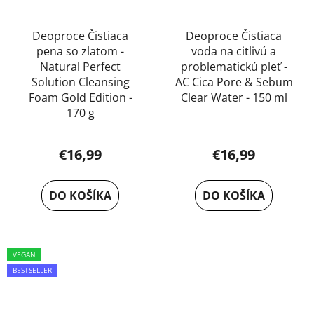
Deoproce Čistiaca
Deoproce Čistiaca
pena so zlatom -
voda na citlivú a
Natural Perfect
problematickú pleť -
Solution Cleansing
AC Cica Pore & Sebum
Foam Gold Edition -
Clear Water - 150 ml
170 g
€16,99
€16,99
DO KOŠÍKA
DO KOŠÍKA
VEGAN
BESTSELLER