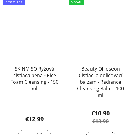
BESTSELLER
hviezdičiek.
VEGAN
SKINMISO Ryžová
Beauty Of Joseon
čistiaca pena - Rice
Čistiaci a odličovací
Foam Cleansing - 150
balzam - Radiance
ml
Cleansing Balm - 100
ml
Priemerné
€10,90
hodnotenie
€12,99
€18,90
produktu
je