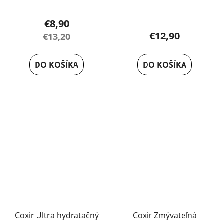
Priemerné
€8,90
hodnotenie
€12,90
€13,20
produktu
je
DO KOŠÍKA
DO KOŠÍKA
5,0
z
5
hviezdičiek.
Coxir Ultra hydratačný
Coxir Zmývateľná