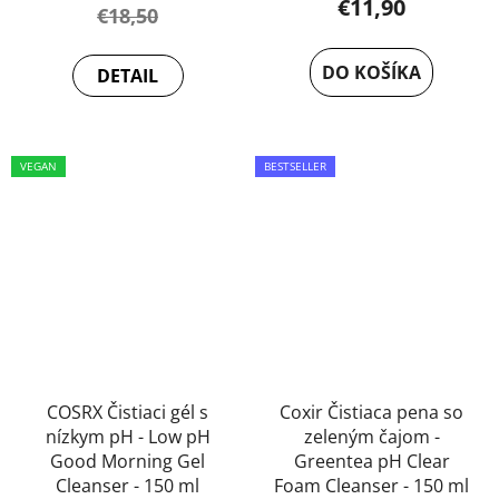
€11,90
€18,50
DO KOŠÍKA
DETAIL
VEGAN
BESTSELLER
COSRX Čistiaci gél s
Coxir Čistiaca pena so
nízkym pH - Low pH
zeleným čajom -
Good Morning Gel
Greentea pH Clear
Cleanser - 150 ml
Foam Cleanser - 150 ml