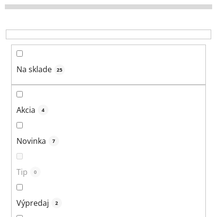
e
p
r
o
d
u
Na sklade
25
k
t
o
Akcia
4
v
Novinka
7
Tip
0
Výpredaj
2