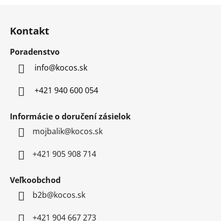
i
Z
s
á
u
Kontakt
p
ä
Poradenstvo
t
info
@
kocos.sk
i
e
+421 940 600 054
Informácie o doručení zásielok
mojbalik@kocos.sk
+421 905 908 714
Veľkoobchod
b2b@kocos.sk
+421 904 667 273