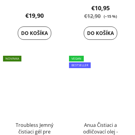
Priemerné
€10,95
hodnotenie
€19,90
€12,90
(–15 %)
produktu
je
DO KOŠÍKA
DO KOŠÍKA
5,0
z
5
NOVINKA
VEGAN
hviezdičiek.
BESTSELLER
Troubless Jemný
Anua Čistiaci a
čistiaci gél pre
odličovací olej -