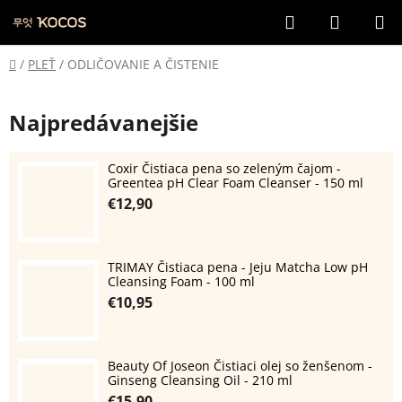
Prejsť
Hľadať
NÁKUP
na
KOŠÍK
obsah
Domov
/
PLEŤ
/
ODLIČOVANIE A ČISTENIE
Najpredávanejšie
Coxir Čistiaca pena so zeleným čajom -
Greentea pH Clear Foam Cleanser - 150 ml
€12,90
TRIMAY Čistiaca pena - Jeju Matcha Low pH
Cleansing Foam - 100 ml
€10,95
Beauty Of Joseon Čistiaci olej so ženšenom -
Ginseng Cleansing Oil - 210 ml
€15,90