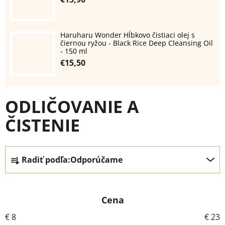
Haruharu Wonder Hĺbkovo čistiaci olej s
čiernou ryžou - Black Rice Deep Cleansing Oil
- 150 ml
€15,50
ODLIČOVANIE A
ČISTENIE
R
Radiť podľa:
Odporúčame
a
d
e
Cena
n
i
€
8
€
23