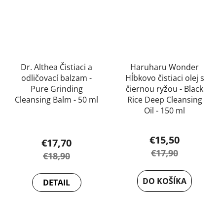
Dr. Althea Čistiaci a
Haruharu Wonder
odličovací balzam -
Hĺbkovo čistiaci olej s
Pure Grinding
čiernou ryžou - Black
Cleansing Balm - 50 ml
Rice Deep Cleansing
Oil - 150 ml
Priemerné
hodnotenie
€15,50
€17,70
produktu
€17,90
€18,90
je
5,0
DO KOŠÍKA
DETAIL
z
5
hviezdičiek.