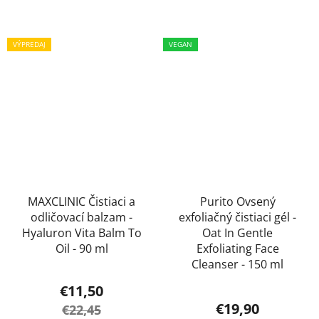
VÝPREDAJ
VEGAN
MAXCLINIC Čistiaci a
Purito Ovsený
odličovací balzam -
exfoliačný čistiaci gél -
Hyaluron Vita Balm To
Oat In Gentle
Oil - 90 ml
Exfoliating Face
Cleanser - 150 ml
€11,50
€19,90
€22,45