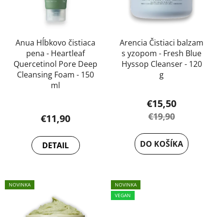
r
o
d
u
Anua Hĺbkovo čistiaca
Arencia Čistiaci balzam
pena - Heartleaf
s yzopom - Fresh Blue
k
Quercetinol Pore Deep
Hyssop Cleanser - 120
t
Cleansing Foam - 150
g
o
ml
v
€15,50
€19,90
€11,90
DO KOŠÍKA
DETAIL
NOVINKA
NOVINKA
VEGAN