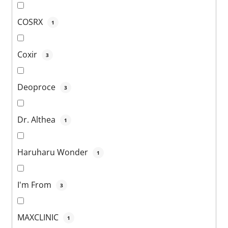
COSRX
1
Coxir
3
Deoproce
3
Dr. Althea
1
Haruharu Wonder
1
I'm From
3
MAXCLINIC
1