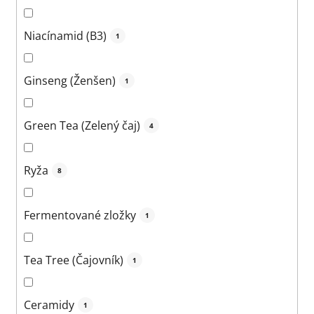
Niacínamid (B3)
1
Ginseng (Ženšen)
1
Green Tea (Zelený čaj)
4
Ryža
8
Fermentované zložky
1
Tea Tree (Čajovník)
1
Ceramidy
1