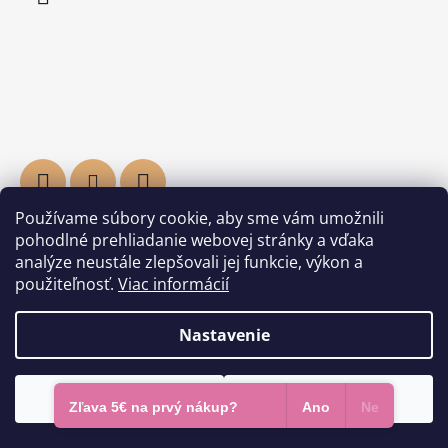
Používame súbory cookie, aby sme vám umožnili
pohodlné prehliadanie webovej stránky a vďaka
Informácie pre vás
analýze neustále zlepšovali jej funkcie, výkon a
použiteľnosť.
Viac informácií
Hodnotenie obchodu
O nás
Nastavenie
Kontakty
Darčekové poukazy
Odmietnuť
Súhlasím
Zľava 5€ na prvý nákup?
Ano
Ne
Doprava a platba