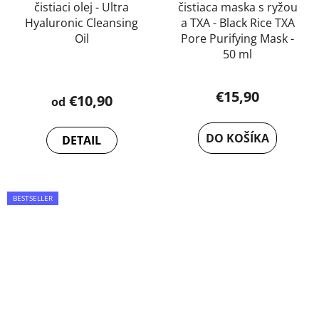
čistiaci olej - Ultra
čistiaca maska s ryžou
Hyaluronic Cleansing
a TXA - Black Rice TXA
Oil
Pore Purifying Mask -
50 ml
€15,90
€10,90
od
DO KOŠÍKA
DETAIL
BESTSELLER