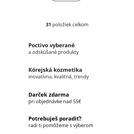
31
položiek celkom
O
v
l
Poctivo vyberané
á
a odskúšané produkty
d
a
c
Kórejská kozmetika
i
inovatívna, kvalitná, trendy
e
p
r
Darček zdarma
v
pri objednávke nad 55€
k
y
Potrebuješ poradiť?
v
ý
radi ti pomôžeme s výberom
p