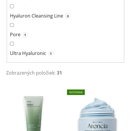
Hyaluron Cleansing Line
3
Pore
1
Ultra Hyaluronic
1
Zobrazených položiek:
31
V
NOVINKA
ý
p
i
s
p