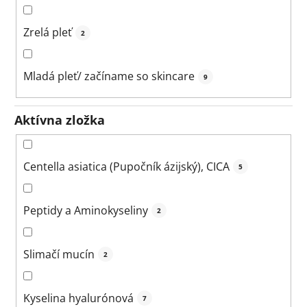
Zrelá pleť
2
Mladá pleť/ začíname so skincare
9
Aktívna zložka
Centella asiatica (Pupočník ázijský), CICA
5
Peptidy a Aminokyseliny
2
Slimačí mucín
2
Kyselina hyalurónová
7