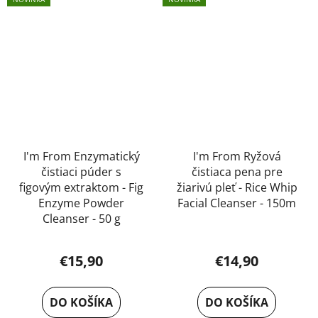
I'm From Enzymatický
I'm From Ryžová
čistiaci púder s
čistiaca pena pre
figovým extraktom - Fig
žiarivú pleť - Rice Whip
Enzyme Powder
Facial Cleanser - 150m
Cleanser - 50 g
€15,90
€14,90
DO KOŠÍKA
DO KOŠÍKA