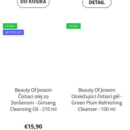
DO KOŠÍKA
DETAIL
5,0
z
5
VEGAN
VEGAN
hviezdičiek.
BESTSELLER
Beauty Of Joseon
Beauty Of Joseon
Čistiaci olej so
Osviežujúci čistiaci gél -
ženšenom - Ginseng
Green Plum Refreshing
Cleansing Oil - 210 ml
Cleanser - 100 ml
€15,90