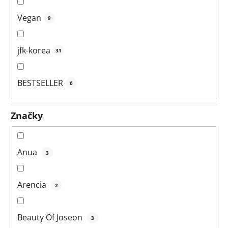
Vegan
9
jfk-korea
31
BESTSELLER
6
Značky
Anua
3
Arencia
2
Beauty Of Joseon
3