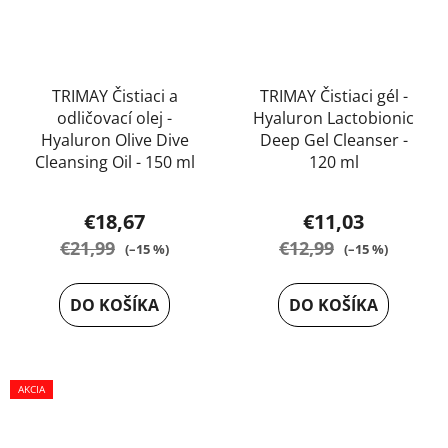
TRIMAY Čistiaci a
TRIMAY Čistiaci gél -
odličovací olej -
Hyaluron Lactobionic
Hyaluron Olive Dive
Deep Gel Cleanser -
Cleansing Oil - 150 ml
120 ml
Priemerné
€18,67
€11,03
hodnotenie
€21,99
€12,99
(–15 %)
(–15 %)
produktu
je
DO KOŠÍKA
DO KOŠÍKA
5,0
z
5
AKCIA
hviezdičiek.