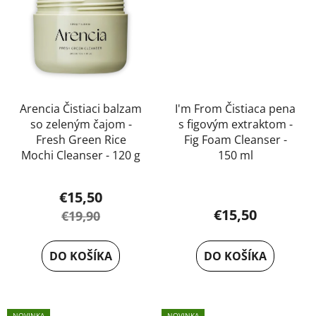
Arencia Čistiaci balzam
I'm From Čistiaca pena
so zeleným čajom -
s figovým extraktom -
Fresh Green Rice
Fig Foam Cleanser -
Mochi Cleanser - 120 g
150 ml
€15,50
€15,50
€19,90
DO KOŠÍKA
DO KOŠÍKA
NOVINKA
NOVINKA