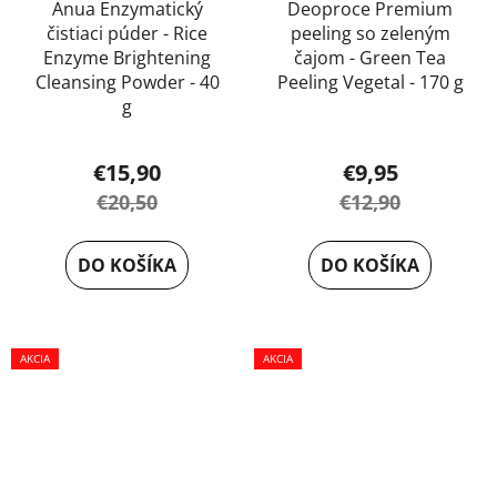
Anua Enzymatický
Deoproce Premium
čistiaci púder - Rice
peeling so zeleným
Enzyme Brightening
čajom - Green Tea
Cleansing Powder - 40
Peeling Vegetal - 170 g
g
Priemerné
€15,90
€9,95
hodnotenie
€20,50
€12,90
produktu
je
DO KOŠÍKA
DO KOŠÍKA
5,0
z
5
AKCIA
hviezdičiek.
AKCIA