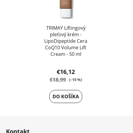
TRIMAY Liftingový
pleťový krém -
LipoDipeptide Cera
CoQ10 Volume Lift
Cream - 50 ml
€16,12
€18,99
(–15 %)
DO KOŠÍKA
Z
á
Kontakt