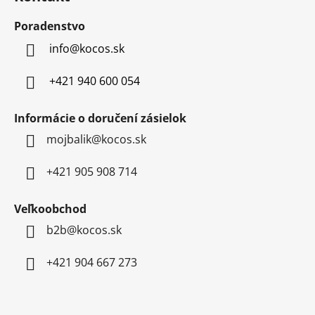
p
ä
Poradenstvo
t
info
@
kocos.sk
i
e
+421 940 600 054
Informácie o doručení zásielok
mojbalik@kocos.sk
+421 905 908 714
Veľkoobchod
b2b@kocos.sk
+421 904 667 273