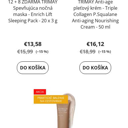
12 + 8 ZDARMA TRIMAY
TRIMAY Anti-age
Spevňujúca nočná
pleťový krém - Triple
maska - Enrich Lift
Collagen P.Squalane
Sleeping Pack - 20 x 3 g
Anti-aging Nourishing
Cream - 50 ml
Priemerné
hodnotenie
€13,58
€16,12
produktu
€15,99
€18,99
(–15 %)
(–15 %)
je
5,0
DO KOŠÍKA
DO KOŠÍKA
z
5
hviezdičiek.
AKCIA
PRAKTICKÉ BALENIE
NA CESTOVANIE