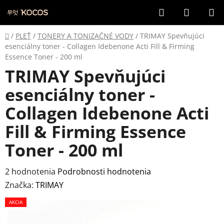
Prejsť
Hľadať
NÁKUP
na
KOŠÍK
obsah
Domov
/
PLEŤ
/
TONERY A TONIZAČNÉ VODY
/
TRIMAY Spevňujúci
esenciálny toner - Collagen Idebenone Acti Fill & Firming
Essence Toner - 200 ml
TRIMAY Spevňujúci
esenciálny toner -
Collagen Idebenone Acti
Fill & Firming Essence
Toner - 200 ml
Priemerné
2 hodnotenia
Podrobnosti hodnotenia
hodnotenie
Značka:
TRIMAY
produktu
AKCIA
je