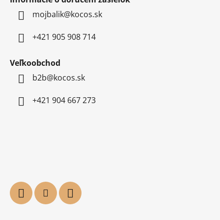
p
mojbalik@kocos.sk
i
s
u
+421 905 908 714
Veľkoobchod
b2b@kocos.sk
+421 904 667 273