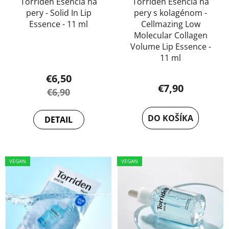
u
Torriden Esencia na
Torriden Esencia na
k
pery - Solid In Lip
pery s kolagénom -
k
t
Essence - 11 ml
Cellmazing Low
t
o
Molecular Collagen
o
v
Volume Lip Essence -
v
11 ml
€6,50
€7,90
€6,90
DO KOŠÍKA
DETAIL
VEGAN
VEGAN