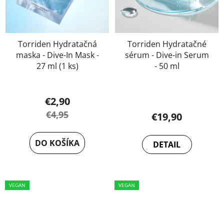
Torriden Hydratačná
Torriden Hydratačné
maska - Dive-In Mask -
sérum - Dive-in Serum
27 ml (1 ks)
- 50 ml
€2,90
€4,95
€19,90
DO KOŠÍKA
DETAIL
VEGAN
VEGAN