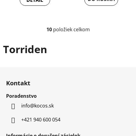
10
položiek celkom
O
v
l
Torriden
á
d
a
Z
c
á
i
Kontakt
p
e
p
ä
Poradenstvo
r
t
v
info
@
kocos.sk
i
k
e
y
+421 940 600 054
v
ý
Informácie o doručení zásielok