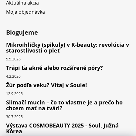
Aktuálna akcia
Moja objednávka
Blogujeme
Mikroihličky (spikuly) v K-beauty: revolúcia v
starostlivosti o pleť
5.5.2026
Trápi ťa akné alebo rozšírené póry?
4.2.2026
Žúr podľa veku? Vitaj v Soule!
12.9.2025
Slimačí mucín – čo to vlastne je a prečo ho
chcem mať na tvári?
30.7.2025
Výstava COSMOBEAUTY 2025 - Soul, Južná
Kórea