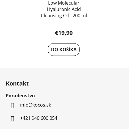
Low Molecular
Hyaluronic Acid
Cleansing Oil - 200 ml
€19,90
DO KOŠÍKA
Z
á
Kontakt
p
ä
Poradenstvo
t
info
@
kocos.sk
i
e
+421 940 600 054