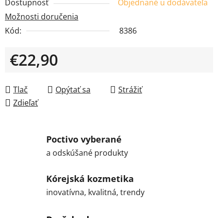
Dostupnosť
Objednané u dodávateľa
Možnosti doručenia
Kód:
8386
€22,90
Jednotková cena:
Tlač
Opýtať sa
Strážiť
Zdieľať
Poctivo vyberané
a odskúšané produkty
Kórejská kozmetika
inovatívna, kvalitná, trendy