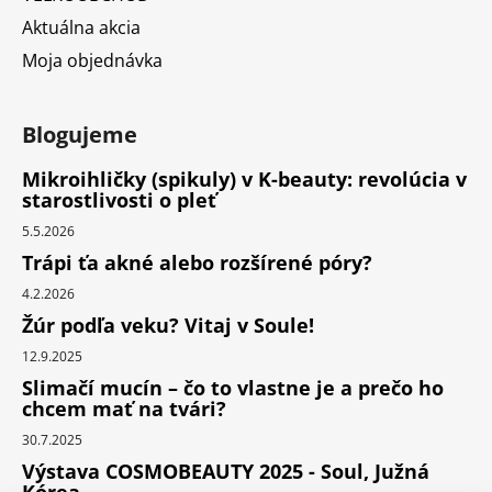
Aktuálna akcia
Moja objednávka
Blogujeme
Mikroihličky (spikuly) v K-beauty: revolúcia v
starostlivosti o pleť
5.5.2026
Trápi ťa akné alebo rozšírené póry?
4.2.2026
Žúr podľa veku? Vitaj v Soule!
12.9.2025
Slimačí mucín – čo to vlastne je a prečo ho
chcem mať na tvári?
30.7.2025
Výstava COSMOBEAUTY 2025 - Soul, Južná
Kórea