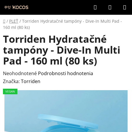
Prejsť
Hľadať
NÁKUP
na
KOŠÍK
obsah
Domov
/
PLEŤ
/
Torriden Hydratačné tampóny - Dive-In Multi Pad -
160 ml (80 ks)
Torriden Hydratačné
tampóny - Dive-In Multi
Pad - 160 ml (80 ks)
Priemerné
Neohodnotené
Podrobnosti hodnotenia
hodnotenie
Značka:
Torriden
produktu
VEGAN
je
0,0
z
5
hviezdičiek.