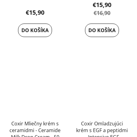
hodnotenie
€15,90
produktu
€15,90
€16,90
je
5,0
DO KOŠÍKA
DO KOŠÍKA
z
5
hviezdičiek.
Coxir Mliečny krém s
Coxir Omladzujúci
ceramidmi - Ceramide
krém s EGF a peptidmi