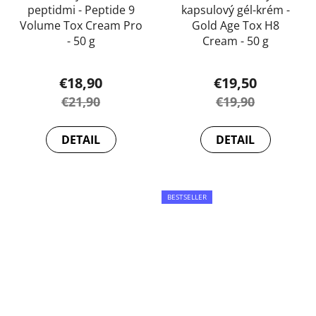
peptidmi - Peptide 9
kapsulový gél-krém -
Volume Tox Cream Pro
Gold Age Tox H8
- 50 g
Cream - 50 g
Priemerné
€18,90
€19,50
hodnotenie
€21,90
€19,90
produktu
je
DETAIL
DETAIL
5,0
z
5
BESTSELLER
hviezdičiek.