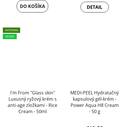
produktu
DO KOŠÍKA
DETAIL
je
5,0
z
NOVINKA
5
VEGAN
hviezdičiek.
I'm From "Glass skin"
MEDI-PEEL Hydratačný
Luxusný ryžový krém s
kapsulový gél-krém -
anti-age zložkami - Rice
Power Aqua H8 Cream
Cream - 50ml
- 50 g