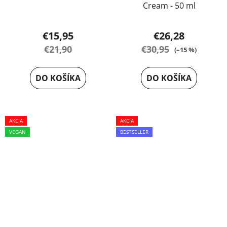
Cream - 50 ml
Priemerné
€15,95
€26,28
hodnotenie
€21,90
€30,95
(–15 %)
produktu
je
DO KOŠÍKA
DO KOŠÍKA
5,0
z
5
AKCIA
AKCIA
hviezdičiek.
VEGAN
BESTSELLER