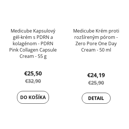
Medicube Kapsulový
Medicube Krém proti
gél-krém s PDRN a
rozšíreným pórom -
kolagénom - PDRN
Zero Pore One Day
Pink Collagen Capsule
Cream - 50 ml
Cream - 55 g
€25,50
€24,19
€32,90
€25,90
DO KOŠÍKA
DETAIL