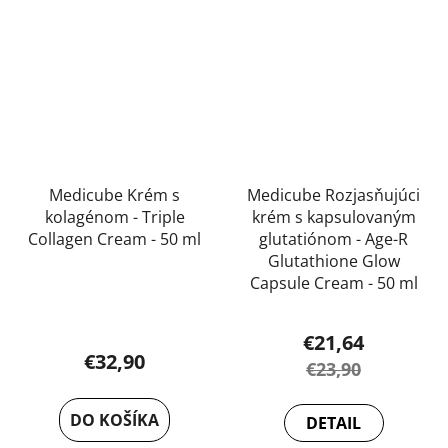
Medicube Krém s
Medicube Rozjasňujúci
kolagénom - Triple
krém s kapsulovaným
Collagen Cream - 50 ml
glutatiónom - Age-R
Glutathione Glow
Capsule Cream - 50 ml
Priemerné
hodnotenie
€21,64
produktu
€32,90
€23,90
je
5,0
DO KOŠÍKA
DETAIL
z