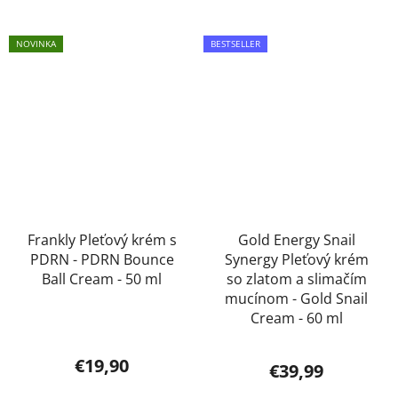
NOVINKA
BESTSELLER
Frankly Pleťový krém s
Gold Energy Snail
PDRN - PDRN Bounce
Synergy Pleťový krém
Ball Cream - 50 ml
so zlatom a slimačím
mucínom - Gold Snail
Cream - 60 ml
Priemerné
€19,90
€39,99
hodnotenie