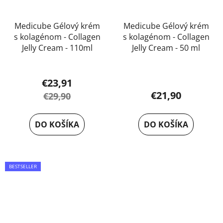
Medicube Gélový krém
Medicube Gélový krém
s kolagénom - Collagen
s kolagénom - Collagen
Jelly Cream - 110ml
Jelly Cream - 50 ml
Priemerné
€23,91
hodnotenie
€21,90
€29,90
produktu
je
DO KOŠÍKA
DO KOŠÍKA
5,0
z
5
BESTSELLER
hviezdičiek.