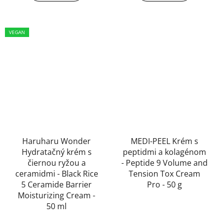
VEGAN
Haruharu Wonder
MEDI-PEEL Krém s
Hydratačný krém s
peptidmi a kolagénom
čiernou ryžou a
- Peptide 9 Volume and
ceramidmi - Black Rice
Tension Tox Cream
5 Ceramide Barrier
Pro - 50 g
Moisturizing Cream -
Priemerné
50 ml
hodnotenie