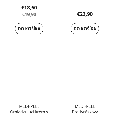
Priemerné
produktu
€18,60
hodnotenie
je
€22,90
€19,90
produktu
5,0
je
z
DO KOŠÍKA
DO KOŠÍKA
5,0
5
z
hviezdičiek.
5
hviezdičiek.
MEDI-PEEL
MEDI-PEEL
Omladzujúci krém s
Protivráskový