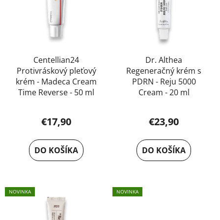
p
e
r
r
l
o
o
d
d
u
u
Centellian24
Dr. Althea
k
Protivráskový pleťový
Regeneračný krém s
k
t
krém - Madeca Cream
PDRN - Reju 5000
t
o
Time Reverse - 50 ml
Cream - 20 ml
o
v
v
€17,90
€23,90
DO KOŠÍKA
DO KOŠÍKA
NOVINKA
NOVINKA