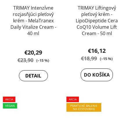
TRIMAY Intenzívne
TRIMAY Liftingový
rozjasňjúci pleťový
pleťový krém -
krém - MelaTranex
LipoDipeptide Cera
Daily Vitalize Cream -
CoQ10 Volume Lift
40 ml
Cream - 50 ml
Priemerné
€16,12
€20,29
hodnotenie
€18,99
(–15 %)
€23,90
(–15 %)
produktu
je
DO KOŠÍKA
DETAIL
5,0
z
5
AKCIA
hviezdičiek.
AKCIA
VEGAN
PRAKTICKÉ BALENIE
NA CESTOVANIE