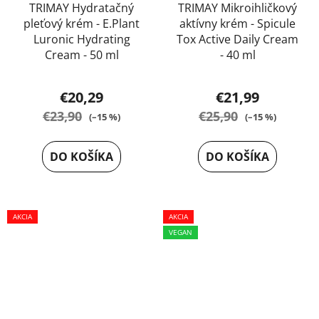
TRIMAY Hydratačný
TRIMAY Mikroihličkový
pleťový krém - E.Plant
aktívny krém - Spicule
Luronic Hydrating
Tox Active Daily Cream
Cream - 50 ml
- 40 ml
Priemerné
€20,29
€21,99
hodnotenie
€23,90
€25,90
(–15 %)
(–15 %)
produktu
je
DO KOŠÍKA
DO KOŠÍKA
4,9
z
5
AKCIA
AKCIA
hviezdičiek.
VEGAN