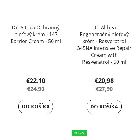
Dr. Althea Ochranný
Dr. Althea
pleťový krém - 147
Regeneračný pleťový
Barrier Cream - 50 ml
krém - Resveratrol
345NA Intensive Repair
Cream with
Resveratrol - 50 ml
Priemerné
€22,10
€20,98
hodnotenie
€24,90
€27,90
produktu
je
DO KOŠÍKA
DO KOŠÍKA
5,0
z
5
VEGAN
hviezdičiek.