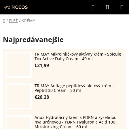
Prejsť
Hľadať
NÁKUP
na
KOŠÍK
obsah
Domov
/
PLEŤ
/
KRÉMY
Najpredávanejšie
TRIMAY Mikroihličkový aktívny krém - Spicule
Tox Active Daily Cream - 40 ml
€21,99
TRIMAY Antiage peptidový pleťový krém -
Peptid 30 Cream - 50 ml
€26,28
Anua Hydratačný krém s PDRN a kyselinou
hyalurónovou - PDRN Hyaluronic Acid 100
Moisturizing Cream - 60 ml