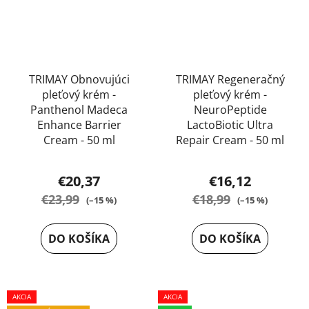
TRIMAY Obnovujúci
TRIMAY Regeneračný
pleťový krém -
pleťový krém -
Panthenol Madeca
NeuroPeptide
Enhance Barrier
LactoBiotic Ultra
Cream - 50 ml
Repair Cream - 50 ml
Priemerné
€20,37
€16,12
hodnotenie
€23,99
€18,99
(–15 %)
(–15 %)
produktu
je
DO KOŠÍKA
DO KOŠÍKA
5,0
z
5
AKCIA
AKCIA
hviezdičiek.