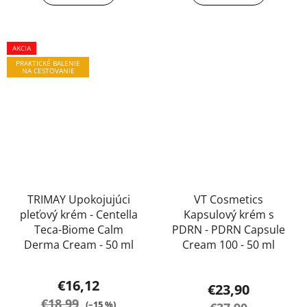
AKCIA
PRAKTICKÉ BALENIE
NA CESTOVANIE
TRIMAY Upokojujúci
VT Cosmetics
pleťový krém - Centella
Kapsulový krém s
Teca-Biome Calm
PDRN - PDRN Capsule
Derma Cream - 50 ml
Cream 100 - 50 ml
Priemerné
€16,12
€23,90
hodnotenie
€18,99
(–15 %)