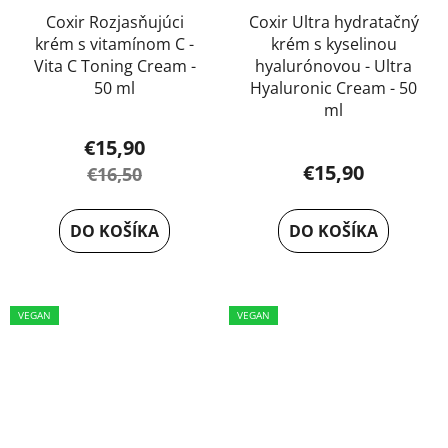
Coxir Rozjasňujúci
Coxir Ultra hydratačný
krém s vitamínom C -
krém s kyselinou
Vita C Toning Cream -
hyalurónovou - Ultra
50 ml
Hyaluronic Cream - 50
ml
€15,90
€15,90
€16,50
DO KOŠÍKA
DO KOŠÍKA
VEGAN
VEGAN