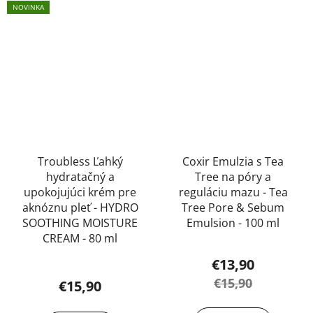
NOVINKA
hviezdičiek.
Troubless Ľahký
Coxir Emulzia s Tea
hydratačný a
Tree na póry a
upokojujúci krém pre
reguláciu mazu - Tea
aknóznu pleť - HYDRO
Tree Pore & Sebum
SOOTHING MOISTURE
Emulsion - 100 ml
CREAM - 80 ml
€13,90
€15,90
€15,90