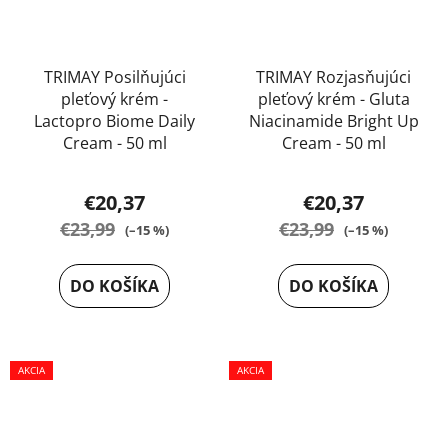
TRIMAY Posilňujúci
TRIMAY Rozjasňujúci
pleťový krém -
pleťový krém - Gluta
Lactopro Biome Daily
Niacinamide Bright Up
Cream - 50 ml
Cream - 50 ml
Priemerné
Priemerné
€20,37
€20,37
hodnotenie
hodnotenie
€23,99
€23,99
(–15 %)
(–15 %)
produktu
produktu
je
je
DO KOŠÍKA
DO KOŠÍKA
4,0
5,0
z
z
5
5
AKCIA
hviezdičiek.
AKCIA
hviezdičiek.