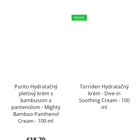
5
hviezdičiek.
VEGAN
Purito Hydratačný
Torriden Hydratačný
pleťový krém s
krém - Dive-in
bambusom a
Soothing Cream - 100
pantenolom - Mighty
ml
Bamboo Panthenol
Cream - 100 ml
€18,70