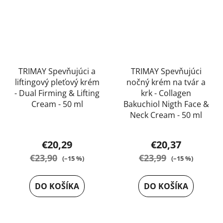
TRIMAY Spevňujúci a
TRIMAY Spevňujúci
liftingový pleťový krém
nočný krém na tvár a
- Dual Firming & Lifting
krk - Collagen
Cream - 50 ml
Bakuchiol Nigth Face &
Neck Cream - 50 ml
Priemerné
Priemerné
hodnotenie
€20,29
€20,37
hodnotenie
produktu
€23,90
€23,99
(–15 %)
(–15 %)
produktu
je
je
5,0
DO KOŠÍKA
DO KOŠÍKA
5,0
z
z
5
5
hviezdičiek.