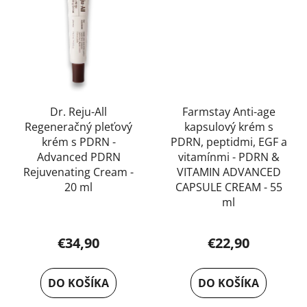
Dr. Reju-All
Farmstay Anti-age
Regeneračný pleťový
kapsulový krém s
krém s PDRN -
PDRN, peptidmi, EGF a
Advanced PDRN
vitamínmi - PDRN &
Rejuvenating Cream -
VITAMIN ADVANCED
20 ml
CAPSULE CREAM - 55
ml
€34,90
€22,90
DO KOŠÍKA
DO KOŠÍKA