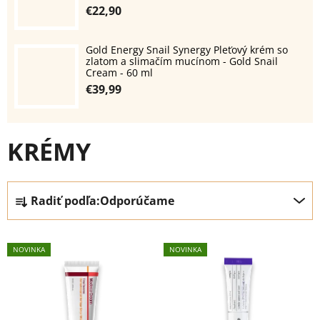
€22,90
Gold Energy Snail Synergy Pleťový krém so
zlatom a slimačím mucínom - Gold Snail
Cream - 60 ml
€39,99
KRÉMY
B
R
Radiť podľa:
Odporúčame
o
a
č
d
V
n
e
NOVINKA
NOVINKA
ý
ý
n
p
p
i
i
a
e
s
n
p