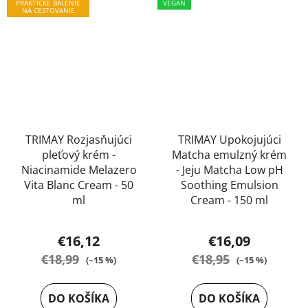
PRAKTICKÉ BALENIE
VEGAN
NA CESTOVANIE
TRIMAY Rozjasňujúci
TRIMAY Upokojujúci
pleťový krém -
Matcha emulzný krém
Niacinamide Melazero
- Jeju Matcha Low pH
Vita Blanc Cream - 50
Soothing Emulsion
ml
Cream - 150 ml
€16,12
€16,09
€18,99
€18,95
(–15 %)
(–15 %)
DO KOŠÍKA
DO KOŠÍKA