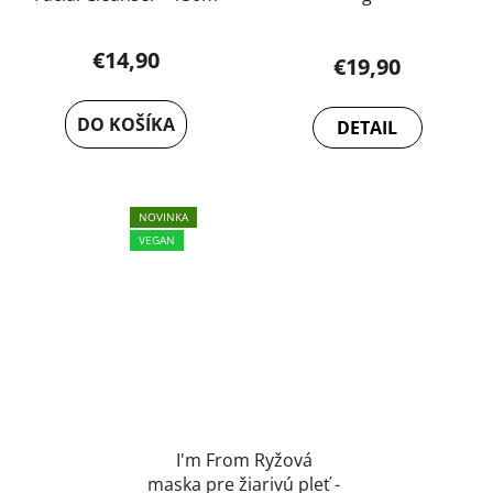
€14,90
€19,90
DO KOŠÍKA
DETAIL
NOVINKA
VEGAN
I'm From Ryžová
maska pre žiarivú pleť -