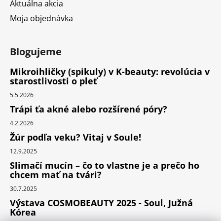
Aktuálna akcia
Moja objednávka
Blogujeme
Mikroihličky (spikuly) v K-beauty: revolúcia v
starostlivosti o pleť
5.5.2026
Trápi ťa akné alebo rozšírené póry?
4.2.2026
Žúr podľa veku? Vitaj v Soule!
12.9.2025
Slimačí mucín – čo to vlastne je a prečo ho
chcem mať na tvári?
30.7.2025
Výstava COSMOBEAUTY 2025 - Soul, Južná
Kórea