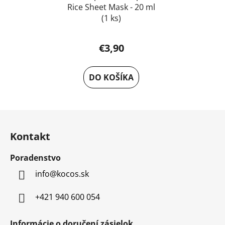
Rice Sheet Mask - 20 ml
(1 ks)
€3,90
DO KOŠÍKA
Z
á
Kontakt
p
ä
Poradenstvo
t
info
@
kocos.sk
i
e
+421 940 600 054
Informácie o doručení zásielok