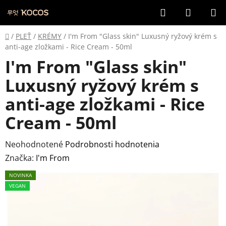
Prejsť
Hľadať
NÁKUP
na
KOŠÍK
obsah
Domov
/
PLEŤ
/
KRÉMY
/
I'm From "Glass skin" Luxusný ryžový krém s
anti-age zložkami - Rice Cream - 50ml
I'm From "Glass skin"
Luxusný ryžový krém s
anti-age zložkami - Rice
Cream - 50ml
Priemerné
Neohodnotené
Podrobnosti hodnotenia
hodnotenie
Značka:
I'm From
produktu
NOVINKA
je
VEGAN
0,0
z
5