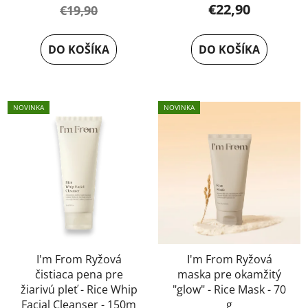
€22,90
€19,90
DO KOŠÍKA
DO KOŠÍKA
NOVINKA
NOVINKA
I'm From Ryžová
I'm From Ryžová
čistiaca pena pre
maska pre okamžitý
žiarivú pleť - Rice Whip
"glow" - Rice Mask - 70
Facial Cleanser - 150m
g