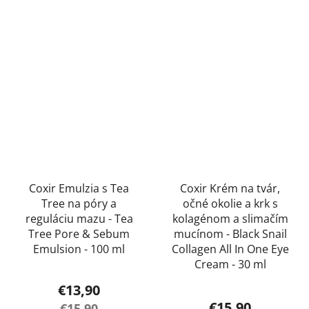
z
5
5
hviezdičiek.
hviezdičiek.
Coxir Emulzia s Tea
Coxir Krém na tvár,
Tree na póry a
očné okolie a krk s
reguláciu mazu - Tea
kolagénom a slimačím
Tree Pore & Sebum
mucínom - Black Snail
Emulsion - 100 ml
Collagen All In One Eye
Cream - 30 ml
€13,90
€15,90
€15,90