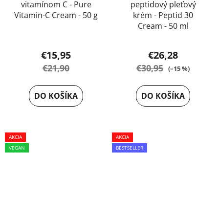
vitamínom C - Pure
peptidový pleťový
Vitamin-C Cream - 50 g
krém - Peptid 30
Cream - 50 ml
Priemerné
€15,95
€26,28
hodnotenie
€21,90
€30,95
(–15 %)
produktu
je
DO KOŠÍKA
DO KOŠÍKA
5,0
z
5
AKCIA
AKCIA
hviezdičiek.
VEGAN
BESTSELLER