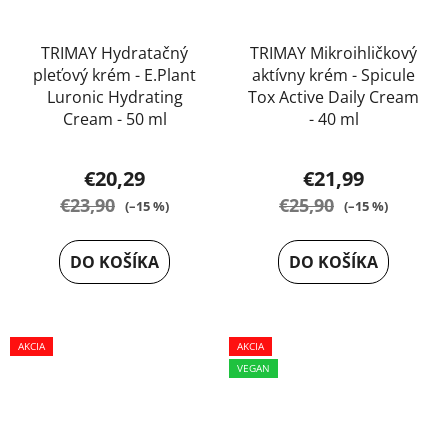
TRIMAY Hydratačný
TRIMAY Mikroihličkový
pleťový krém - E.Plant
aktívny krém - Spicule
Luronic Hydrating
Tox Active Daily Cream
Cream - 50 ml
- 40 ml
Priemerné
€20,29
€21,99
hodnotenie
€23,90
€25,90
(–15 %)
(–15 %)
produktu
je
DO KOŠÍKA
DO KOŠÍKA
4,9
z
5
AKCIA
AKCIA
hviezdičiek.
VEGAN