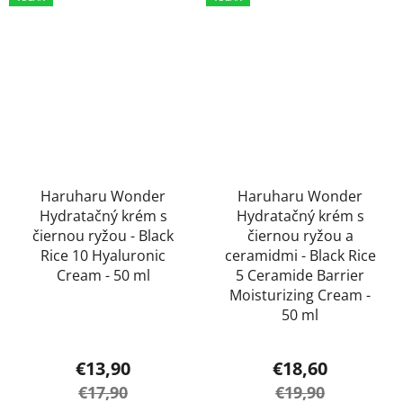
hviezdičiek.
Haruharu Wonder
Haruharu Wonder
Hydratačný krém s
Hydratačný krém s
čiernou ryžou - Black
čiernou ryžou a
Rice 10 Hyaluronic
ceramidmi - Black Rice
Cream - 50 ml
5 Ceramide Barrier
Moisturizing Cream -
50 ml
Priemerné
€13,90
€18,60
hodnotenie
€17,90
€19,90
produktu