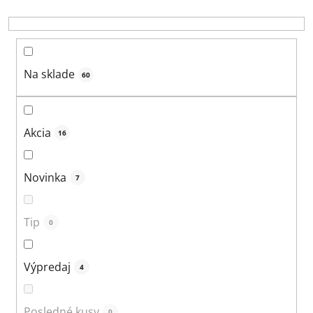
r
o
d
u
Na sklade
60
k
t
o
Akcia
16
v
Novinka
7
Tip
0
Výpredaj
4
Posledné kusy
0