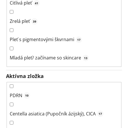
Citlivá pleť
41
Zrelá pleť
39
Pleť s pigmentovými škvrnami
17
Mladá pleť/ začíname so skincare
13
Aktívna zložka
PDRN
10
Centella asiatica (Pupočník ázijský), CICA
17