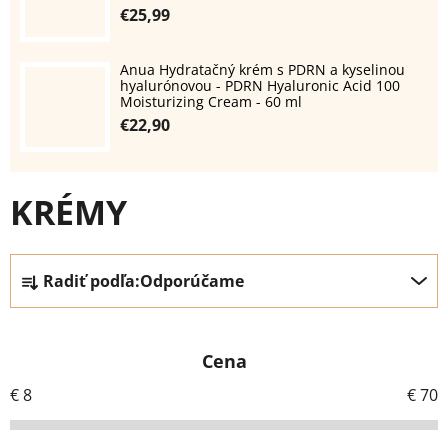
€25,99
Anua Hydratačný krém s PDRN a kyselinou
hyalurónovou - PDRN Hyaluronic Acid 100
Moisturizing Cream - 60 ml
€22,90
KRÉMY
R
Radiť podľa:
Odporúčame
a
d
e
Cena
n
i
€
8
€
70
e
p