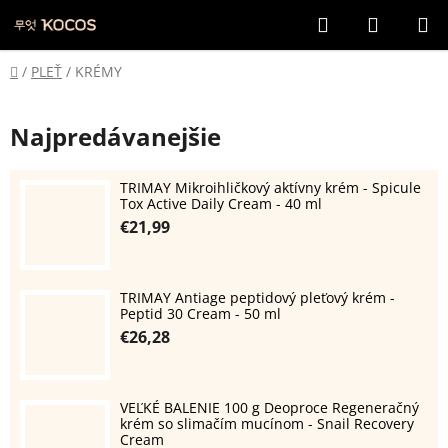
Prejsť
Hľadať
NÁKUP
na
KOŠÍK
obsah
Domov
/
PLEŤ
/
KRÉMY
Najpredávanejšie
TRIMAY Mikroihličkový aktívny krém - Spicule
Tox Active Daily Cream - 40 ml
€21,99
TRIMAY Antiage peptidový pleťový krém -
Peptid 30 Cream - 50 ml
€26,28
VEĽKÉ BALENIE 100 g Deoproce Regeneračný
krém so slimačím mucínom - Snail Recovery
Cream