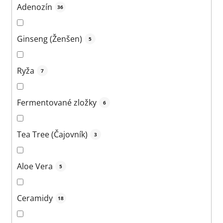
Adenozín
36
Ginseng (Ženšen)
5
Ryža
7
Fermentované zložky
6
Tea Tree (Čajovník)
3
Aloe Vera
5
Ceramidy
18