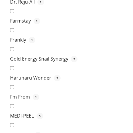
Dr. Reju-All
1
Farmstay
1
Frankly
1
Gold Energy Snail Synergy
2
Haruharu Wonder
2
I'm From
1
MEDI-PEEL
5