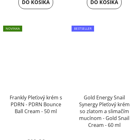
DO KOŠÍKA
DO KOŠÍKA
NOVINKA
BESTSELLER
Frankly Pleťový krém s
Gold Energy Snail
PDRN - PDRN Bounce
Synergy Pleťový krém
Ball Cream - 50 ml
so zlatom a slimačím
mucínom - Gold Snail
Cream - 60 ml
Priemerné