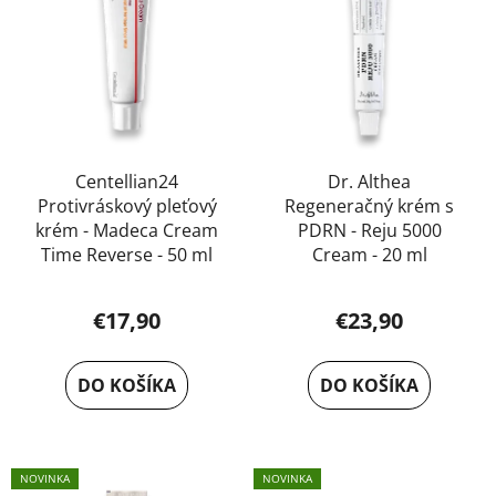
i
s
p
r
o
d
u
Centellian24
Dr. Althea
Protivráskový pleťový
Regeneračný krém s
k
krém - Madeca Cream
PDRN - Reju 5000
t
Time Reverse - 50 ml
Cream - 20 ml
o
v
€17,90
€23,90
DO KOŠÍKA
DO KOŠÍKA
NOVINKA
NOVINKA