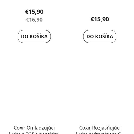
Priemerné
€15,90
hodnotenie
€15,90
€16,90
produktu
je
DO KOŠÍKA
DO KOŠÍKA
5,0
z
5
hviezdičiek.
Coxir Omladzujúci
Coxir Rozjasňujúci