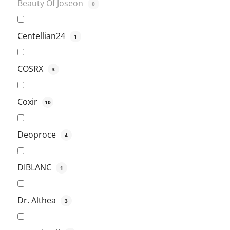
Beauty Of Joseon
0
Centellian24
1
COSRX
3
Coxir
10
Deoproce
4
DIBLANC
1
Dr. Althea
3