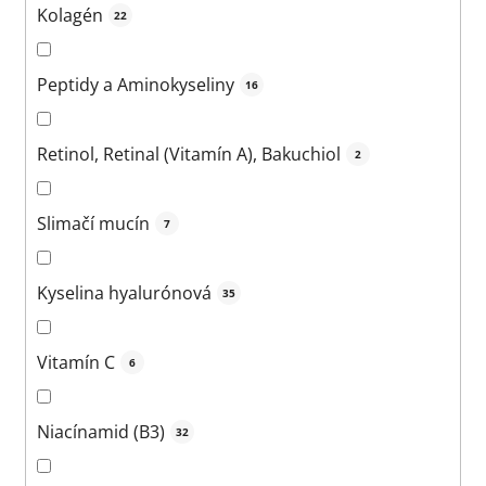
Kolagén
22
Peptidy a Aminokyseliny
16
Retinol, Retinal (Vitamín A), Bakuchiol
2
Slimačí mucín
7
Kyselina hyalurónová
35
Vitamín C
6
Niacínamid (B3)
32