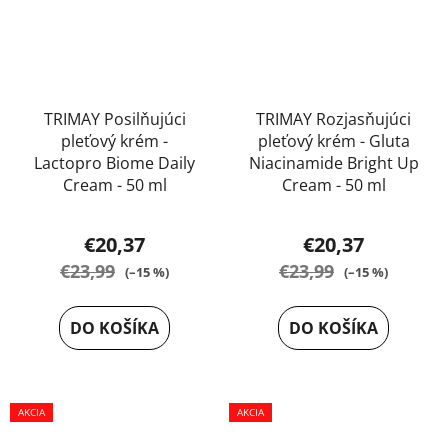
TRIMAY Posilňujúci
TRIMAY Rozjasňujúci
pleťový krém -
pleťový krém - Gluta
Lactopro Biome Daily
Niacinamide Bright Up
Cream - 50 ml
Cream - 50 ml
Priemerné
Priemerné
€20,37
€20,37
hodnotenie
hodnotenie
€23,99
€23,99
(–15 %)
(–15 %)
produktu
produktu
je
je
DO KOŠÍKA
DO KOŠÍKA
4,0
5,0
z
z
5
5
AKCIA
hviezdičiek.
AKCIA
hviezdičiek.