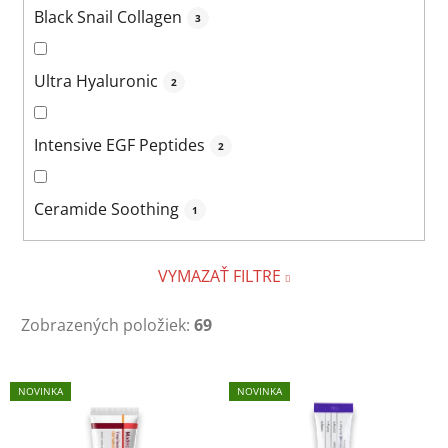
Black Snail Collagen
3
Ultra Hyaluronic
2
Intensive EGF Peptides
2
Ceramide Soothing
1
VYMAZAŤ FILTRE
Zobrazených položiek:
69
V
NOVINKA
NOVINKA
ý
p