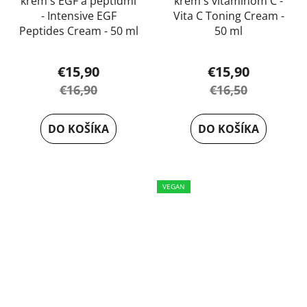
krém s EGF a peptidmi
krém s vitamínom C -
- Intensive EGF
Vita C Toning Cream -
Peptides Cream - 50 ml
50 ml
€15,90
€15,90
€16,90
€16,50
DO KOŠÍKA
DO KOŠÍKA
VEGAN