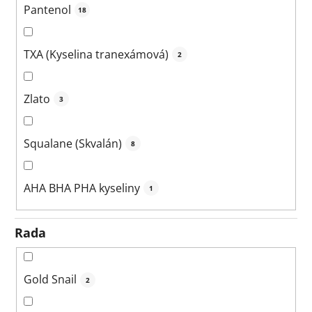
Pantenol
18
TXA (Kyselina tranexámová)
2
Zlato
3
Squalane (Skvalán)
8
AHA BHA PHA kyseliny
1
Rada
Gold Snail
2