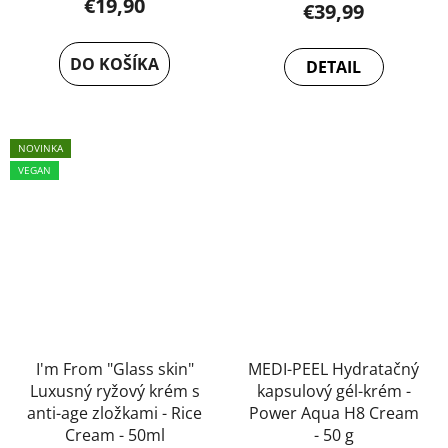
€19,90
€39,99
hodnotenie
produktu
DO KOŠÍKA
DETAIL
je
5,0
z
NOVINKA
5
VEGAN
hviezdičiek.
I'm From "Glass skin"
MEDI-PEEL Hydratačný
Luxusný ryžový krém s
kapsulový gél-krém -
anti-age zložkami - Rice
Power Aqua H8 Cream
Cream - 50ml
- 50 g