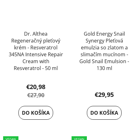
Dr. Althea
Gold Energy Snail
Regeneračný pleťový
Synergy Pleťová
krém - Resveratrol
emulzia so zlatom a
345NA Intensive Repair
slimačím mucínom -
Cream with
Gold Snail Emulsion -
Resveratrol - 50 ml
130 ml
Priemerné
€20,98
hodnotenie
€29,95
€27,90
produktu
je
DO KOŠÍKA
DO KOŠÍKA
5,0
z
5
VEGAN
VEGAN