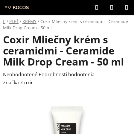
Prejsť
Hľadať
NÁKUP
na
KOŠÍK
obsah
Domov
/
PLEŤ
/
KRÉMY
/
Coxir Mliečny krém s ceramidmi - Ceramide
Milk Drop Cream - 50 ml
Coxir Mliečny krém s
ceramidmi - Ceramide
Milk Drop Cream - 50 ml
Priemerné
Neohodnotené
Podrobnosti hodnotenia
hodnotenie
Značka:
Coxir
produktu
je
0,0
z
5
hviezdičiek.