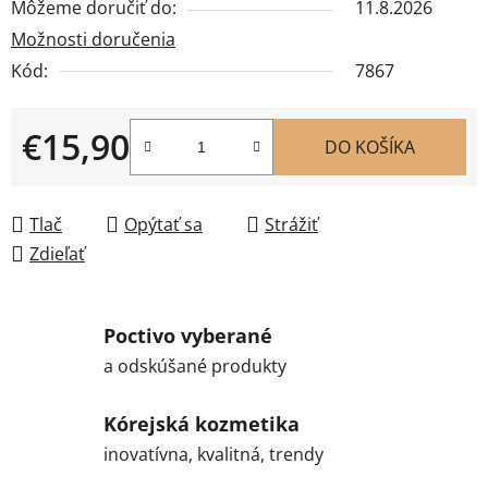
Môžeme doručiť do:
11.8.2026
Možnosti doručenia
Kód:
7867
€15,90
DO KOŠÍKA
Jednotková cena:
Tlač
Opýtať sa
Strážiť
Zdieľať
Poctivo vyberané
a odskúšané produkty
Kórejská kozmetika
inovatívna, kvalitná, trendy