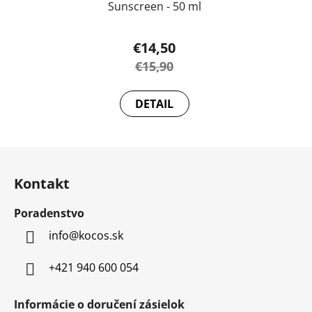
Sunscreen - 50 ml
€14,50
€15,90
DETAIL
Z
á
Kontakt
p
ä
Poradenstvo
t
info
@
kocos.sk
i
e
+421 940 600 054
Informácie o doručení zásielok