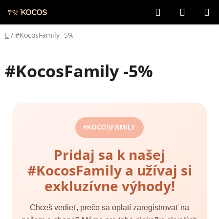
Prejsť
Hľadať
NÁKUP
na
KOŠÍK
obsah
Domov
/
#KocosFamily -5%
#KocosFamily -5%
#KOCOSFAMILY
Pridaj sa k našej
#KocosFamily a užívaj si
exkluzívne výhody!
Chceš vedieť, prečo sa oplatí zaregistrovať na