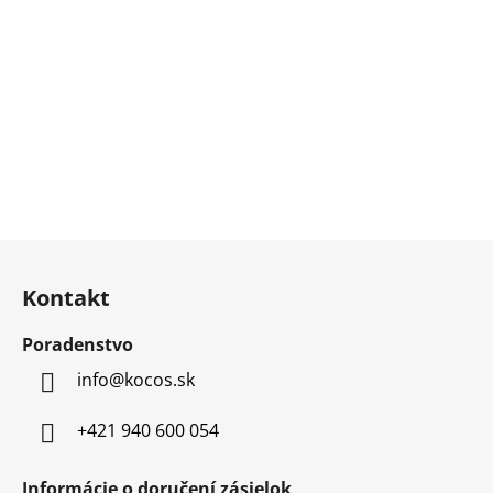
Z
á
Kontakt
p
ä
Poradenstvo
t
info
@
kocos.sk
i
e
+421 940 600 054
Informácie o doručení zásielok