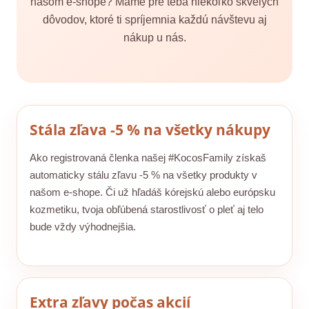
našom e-shope? Máme pre teba niekoľko skvelých
dôvodov, ktoré ti spríjemnia každú návštevu aj
nákup u nás.
Stála zľava -5 % na všetky nákupy
Ako registrovaná členka našej #KocosFamily získaš
automaticky stálu zľavu -5 % na všetky produkty v
našom e-shope. Či už hľadáš kórejskú alebo európsku
kozmetiku, tvoja obľúbená starostlivosť o pleť aj telo
bude vždy výhodnejšia.
Extra zľavy počas akcií