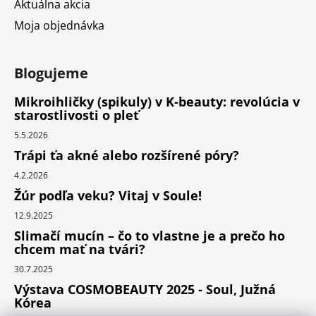
Aktuálna akcia
Moja objednávka
Blogujeme
Mikroihličky (spikuly) v K-beauty: revolúcia v
starostlivosti o pleť
5.5.2026
Trápi ťa akné alebo rozšírené póry?
4.2.2026
Žúr podľa veku? Vitaj v Soule!
12.9.2025
Slimačí mucín – čo to vlastne je a prečo ho
chcem mať na tvári?
30.7.2025
Výstava COSMOBEAUTY 2025 - Soul, Južná
Kórea