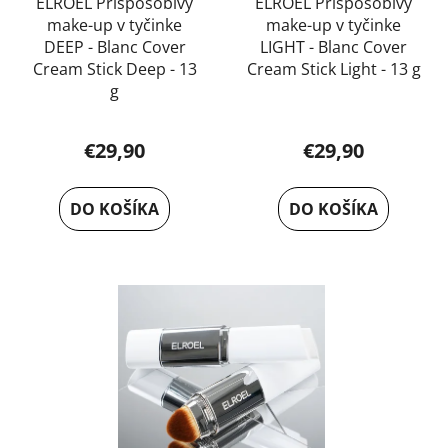
u
ELROEL Prispôsobivý
ELROEL Prispôsobivý
k
make-up v tyčinke
make-up v tyčinke
k
t
DEEP - Blanc Cover
LIGHT - Blanc Cover
t
o
Cream Stick Deep - 13
Cream Stick Light - 13 g
o
v
g
v
€29,90
€29,90
DO KOŠÍKA
DO KOŠÍKA