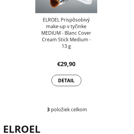
ELROEL Prispôsobivý
make-up v tyčinke
MEDIUM - Blanc Cover
Cream Stick Medium -
13 g
€29,90
DETAIL
3
položiek celkom
O
v
l
ELROEL
á