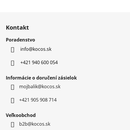
d
a
Z
c
á
i
Kontakt
p
e
p
ä
Poradenstvo
r
t
v
info
@
kocos.sk
i
k
e
y
+421 940 600 054
v
ý
Informácie o doručení zásielok
p
mojbalik@kocos.sk
i
s
u
+421 905 908 714
Veľkoobchod
b2b@kocos.sk