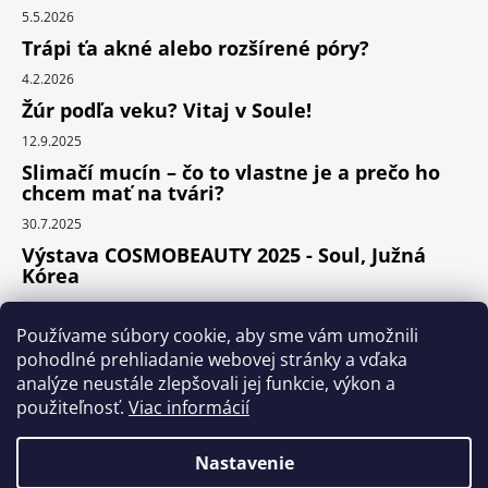
5.5.2026
Trápi ťa akné alebo rozšírené póry?
4.2.2026
Žúr podľa veku? Vitaj v Soule!
12.9.2025
Slimačí mucín – čo to vlastne je a prečo ho
chcem mať na tvári?
30.7.2025
Výstava COSMOBEAUTY 2025 - Soul, Južná
Kórea
11.6.2025
Používame súbory cookie, aby sme vám umožnili
pohodlné prehliadanie webovej stránky a vďaka
analýze neustále zlepšovali jej funkcie, výkon a
Instagram
použiteľnosť.
Viac informácií
Nastavenie