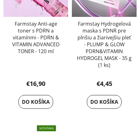
Farmstay Anti-age
Farmstay Hydrogelová
toner s PDRN a
maska s PDNR pre
vitamínmi - PDRN &
plnšiu a žiarivejšiu pleť
VITAMIN ADVANCED
- PLUMP & GLOW
TONER - 120 ml
PDRN&VITAMIN
HYDROGEL MASK - 35 g
(1 ks)
€16,90
€4,45
DO KOŠÍKA
DO KOŠÍKA
NOVINKA