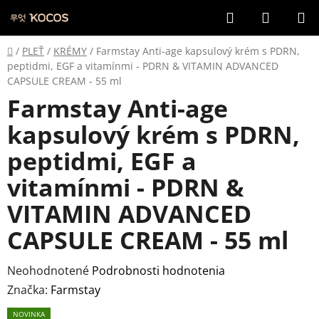
Prejsť
Hľadať
NÁKUP
na
KOŠÍK
obsah
Domov
/
PLEŤ
/
KRÉMY
/
Farmstay Anti-age kapsulový krém s PDRN,
peptidmi, EGF a vitamínmi - PDRN & VITAMIN ADVANCED
CAPSULE CREAM - 55 ml
Farmstay Anti-age
kapsulový krém s PDRN,
peptidmi, EGF a
vitamínmi - PDRN &
VITAMIN ADVANCED
CAPSULE CREAM - 55 ml
Priemerné
Neohodnotené
Podrobnosti hodnotenia
hodnotenie
Značka:
Farmstay
produktu
NOVINKA