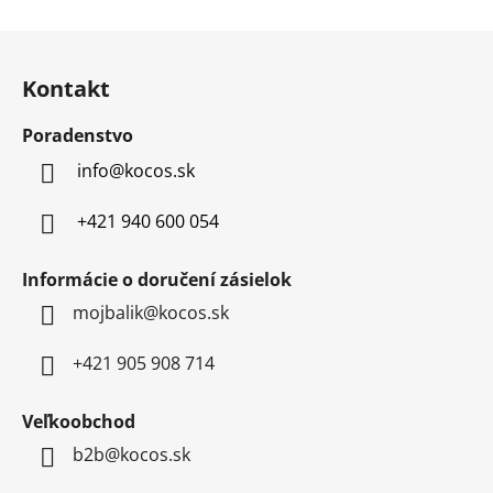
Z
á
Kontakt
p
ä
Poradenstvo
t
info
@
kocos.sk
i
e
+421 940 600 054
Informácie o doručení zásielok
mojbalik@kocos.sk
+421 905 908 714
Veľkoobchod
b2b@kocos.sk