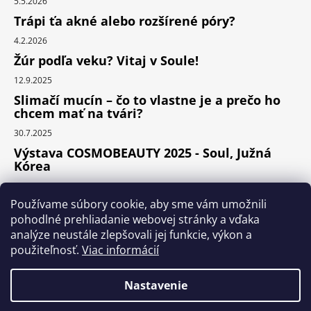
5.5.2026
Trápi ťa akné alebo rozšírené póry?
4.2.2026
Žúr podľa veku? Vitaj v Soule!
12.9.2025
Slimačí mucín – čo to vlastne je a prečo ho
chcem mať na tvári?
30.7.2025
Výstava COSMOBEAUTY 2025 - Soul, Južná
Kórea
11.6.2025
Používame súbory cookie, aby sme vám umožnili
pohodlné prehliadanie webovej stránky a vďaka
analýze neustále zlepšovali jej funkcie, výkon a
Instagram
použiteľnosť.
Viac informácií
Nastavenie