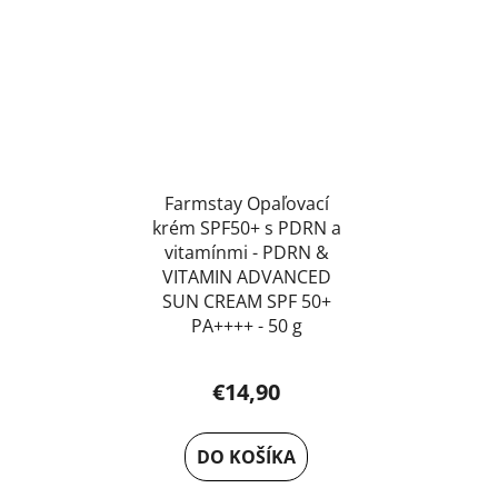
Farmstay Opaľovací
krém SPF50+ s PDRN a
vitamínmi - PDRN &
VITAMIN ADVANCED
SUN CREAM SPF 50+
PA++++ - 50 g
€14,90
DO KOŠÍKA