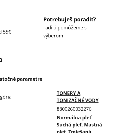
Potrebuješ poradiť?
radi ti pomôžeme s
d 55€
výberom
a
atočné parametre
TONERY A
gória
TONIZAČNÉ VODY
8800260032276
Normálna pleť
,
Suchá pleť
,
Mastná
pleť
,
Zmiešaná