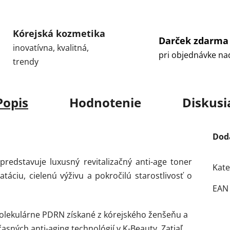
Kórejská kozmetika
Darček zdarma
inovatívna, kvalitná,
pri objednávke na
trendy
Popis
Hodnotenie
Diskusi
Dod
edstavuje luxusný revitalizačný anti-age toner
Kate
táciu, cielenú výživu a pokročilú starostlivosť o
EAN
olekulárne PDRN získané z kórejského ženšeňu a
asných anti-aging technológií v K-Beauty.
Zatiaľ