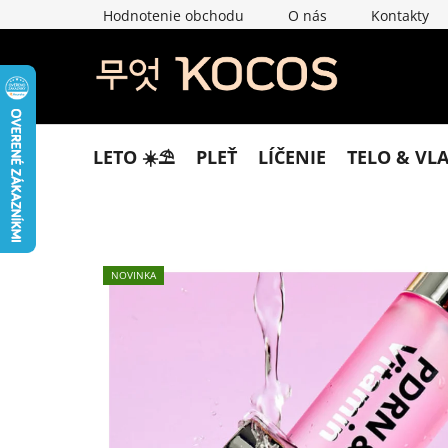
Prejsť
Hodnotenie obchodu
O nás
Kontakty
na
obsah
LETO ☀️​⛱️​
PLEŤ
LÍČENIE
TELO & VL
NOVINKA