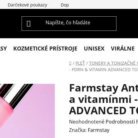
Darčekové poukazy
Doprava a platba
Vrátenie a re
ASY
KOZMETICKÉ PRÍSTROJE
UNISEX
VIRÁLNE
Domov
/
PLEŤ
/
TONERY A TONIZAČNÉ 
- PDRN & VITAMIN ADVANCED TO
Farmstay Ant
a vitamínmi 
ADVANCED TO
Priemerné
Neohodnotené
Podrobnosti 
hodnotenie
Značka:
Farmstay