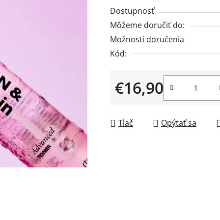
produktu
Dostupnosť
je
Môžeme doručiť do:
0,0
Možnosti doručenia
z
5
Kód:
hviezdičiek.
€16,90
Jednotková cena:
Tlač
Opýtať sa