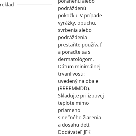
poranenú alebo
reklad
podráždenú
pokožku. V prípade
vyrážky, opuchu,
svrbenia alebo
podráždenia
prestaňte používať
a poraďte sa s
dermatológom.
Dátum minimálnej
trvanlivosti:
uvedený na obale
(RRRRMMDD).
Skladujte pri izbovej
teplote mimo
priameho
slnečného žiarenia
a dosahu detí.
Dodávateľ: JFK