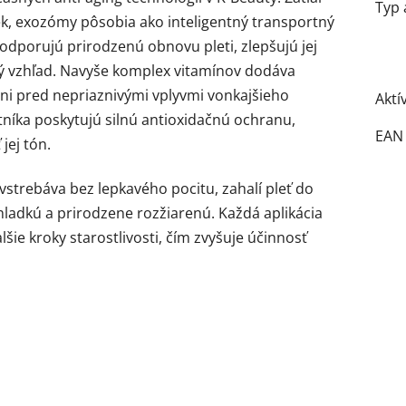
Typ 
ek
, exozómy pôsobia ako inteligentný transportný
odporujú prirodzenú obnovu pleti, zlepšujú jej
vý vzhľad. Navyše komplex vitamínov dodáva
áni pred nepriaznivými vplyvmi vonkajšieho
Aktí
tníka poskytujú silnú antioxidačnú ochranu,
EAN
jej tón.
strebáva bez lepkavého pocitu, zahalí pleť do
 hladkú a prirodzene rozžiarenú. Každá aplikácia
lšie kroky starostlivosti, čím zvyšuje účinnosť