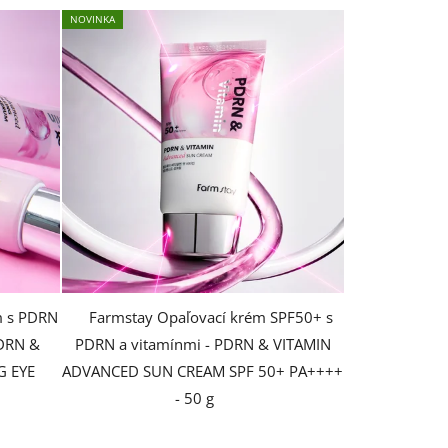
NOVINKA
m s PDRN
Farmstay Opaľovací krém SPF50+ s
PDRN &
PDRN a vitamínmi - PDRN & VITAMIN
G EYE
ADVANCED SUN CREAM SPF 50+ PA++++
- 50 g