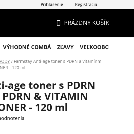
Prihlásenie
Registrácia
klamácie
Podmienky ochrany osobných údajov
Obchodn
PRÁZDNY KOŠÍK
NÁKUPNÝ
KOŠÍK
VÝHODNÉ COMBÁ
ZĽAVY
VEĽKOOBCHOD
KO
VODY
/
Farmstay Anti-age toner s PDRN a vitamínmi
NER - 120 ml
i-age toner s PDRN
- PDRN & VITAMIN
NER - 120 ml
hodnotenia