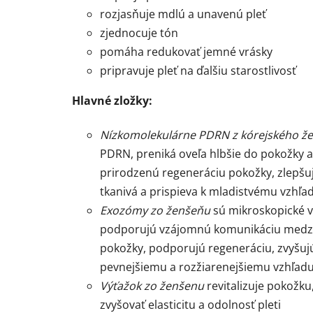
rozjasňuje mdlú a unavenú pleť
zjednocuje tón
pomáha redukovať jemné vrásky
pripravuje pleť na ďalšiu starostlivosť
Hlavné zložky:
Nízkomolekulárne PDRN z kórejského ž
PDRN, preniká oveľa hlbšie do pokožky a
prirodzenú regeneráciu pokožky, zlepšu
tkanivá a prispieva k mladistvému vzhľad
Exozómy zo ženšeňu
sú mikroskopické ve
podporujú vzájomnú komunikáciu medzi 
pokožky, podporujú regeneráciu, zvyšujú
pevnejšiemu a rozžiarenejšiemu vzhľadu 
Výťažok zo ženšenu
revitalizuje pokožk
zvyšovať elasticitu a odolnosť pleti