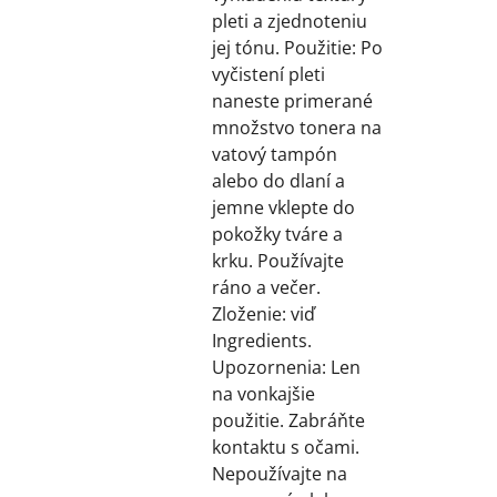
pleti a zjednoteniu
jej tónu. Použitie: Po
vyčistení pleti
naneste primerané
množstvo tonera na
vatový tampón
alebo do dlaní a
jemne vklepte do
pokožky tváre a
krku. Používajte
ráno a večer.
Zloženie: viď
Ingredients.
Upozornenia: Len
na vonkajšie
použitie. Zabráňte
kontaktu s očami.
Nepoužívajte na