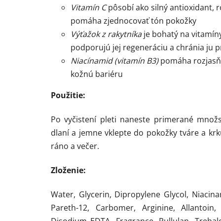
Vitamín C
pôsobí ako silný antioxidant, 
pomáha zjednocovať tón pokožky
Výťažok z rakytníka
je bohatý na vitamíny
podporujú jej regeneráciu a chránia ju 
Niacínamid (vitamín B3)
pomáha rozjasňov
kožnú bariéru
Použitie:
Po vyčistení pleti naneste primerané mno
dlaní a jemne vklepte do pokožky tváre a krk
ráno a večer.
Zloženie:
Water, Glycerin, Dipropylene Glycol, Niacin
Pareth-12, Carbomer, Arginine, Allantoin,