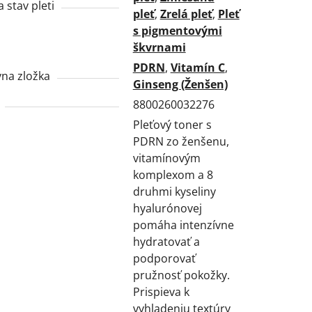
a stav pleti
pleť
,
Zrelá pleť
,
Pleť
s pigmentovými
škvrnami
PDRN
,
Vitamín C
,
vna zložka
Ginseng (Ženšen)
8800260032276
Pleťový toner s
PDRN zo ženšenu,
vitamínovým
komplexom a 8
druhmi kyseliny
hyalurónovej
pomáha intenzívne
hydratovať a
podporovať
pružnosť pokožky.
Prispieva k
vyhladeniu textúry