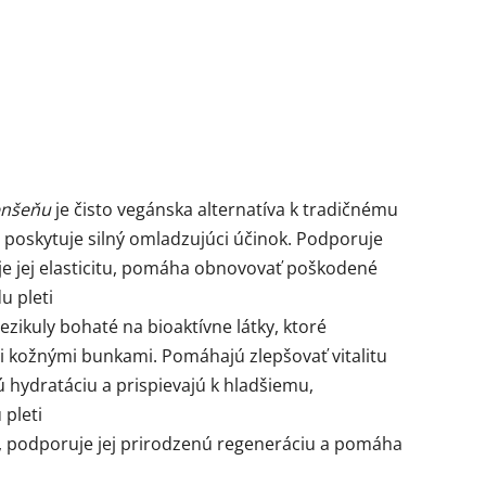
enšeňu
je čisto vegánska alternatíva k tradičnému
 poskytuje silný omladzujúci účinok. Podporuje
je jej elasticitu, pomáha obnovovať poškodené
u pleti
zikuly bohaté na bioaktívne látky, ktoré
kožnými bunkami. Pomáhajú zlepšovať vitalitu
 hydratáciu a prispievajú k hladšiemu,
pleti
u, podporuje jej prirodzenú regeneráciu a pomáha