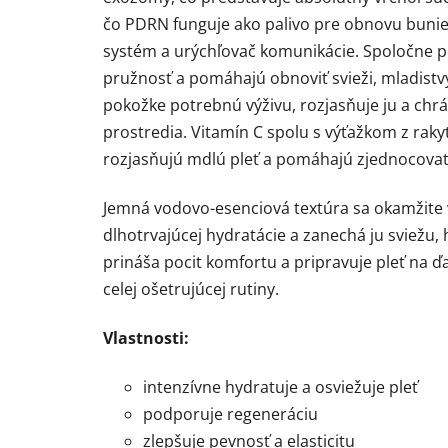
čo PDRN funguje ako palivo pre obnovu buni
systém a urýchľovač komunikácie
. Spoločne p
pružnosť a pomáhajú obnoviť svieži, mladist
pokožke potrebnú výživu, rozjasňuje ju a chr
prostredia.
Vitamín C spolu s výťažkom z raky
rozjasňujú mdlú pleť a pomáhajú zjednocovať 
Jemná vodovo-esenciová textúra sa okamžite v
dlhotrvajúcej hydratácie a zanechá ju sviežu,
prináša pocit komfortu a pripravuje pleť na ďa
celej ošetrujúcej rutiny.
Vlastnosti:
intenzívne hydratuje a osviežuje pleť
podporuje regeneráciu
zlepšuje pevnosť a elasticitu