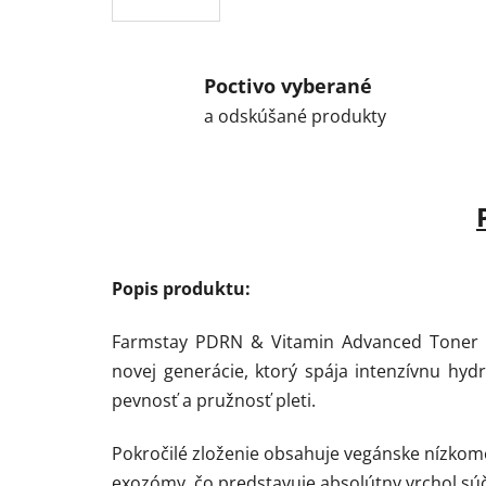
Poctivo vyberané
a odskúšané produkty
Popis produktu:
Farmstay PDRN & Vitamin Advanced Toner pr
novej generácie, ktorý spája intenzívnu hydra
pevnosť a pružnosť pleti.
Pokročilé zloženie obsahuje vegánske nízkom
exozómy, čo predstavuje absolútny vrchol súč