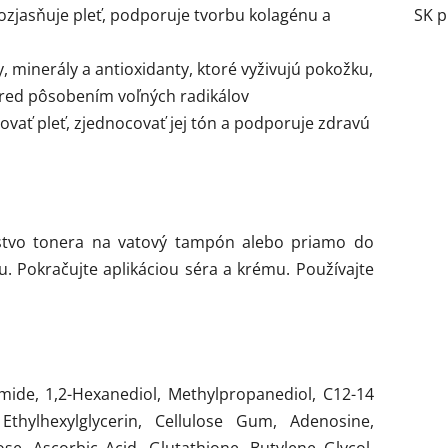
rozjasňuje pleť, podporuje tvorbu kolagénu a
SK p
, minerály a antioxidanty, ktoré vyživujú pokožku,
pred pôsobením voľných radikálov
ať pleť, zjednocovať jej tón a podporuje zdravú
žstvo tonera na vatový tampón alebo priamo do
u. Pokračujte aplikáciou séra a krému. Používajte
amide, 1,2-Hexanediol, Methylpropanediol, C12-14
 Ethylhexylglycerin, Cellulose Gum, Adenosine,