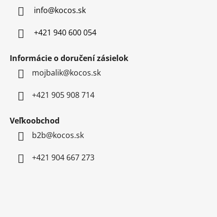
t
info
@
kocos.sk
i
e
+421 940 600 054
Informácie o doručení zásielok
mojbalik@kocos.sk
+421 905 908 714
Veľkoobchod
b2b@kocos.sk
+421 904 667 273