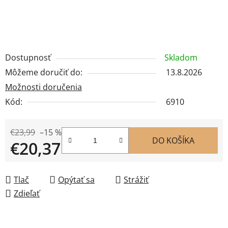
Dostupnosť
Skladom
Môžeme doručiť do:
13.8.2026
Možnosti doručenia
Kód:
6910
€23,99
–15 %
DO KOŠÍKA
€20,37
Jednotková cena:
Tlač
Opýtať sa
Strážiť
Zdieľať