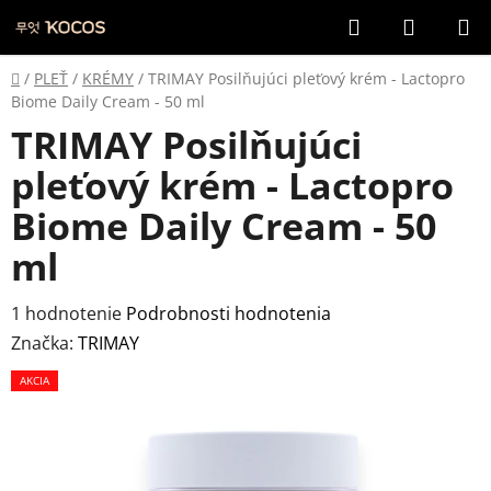
Prejsť
Hľadať
NÁKUP
na
KOŠÍK
obsah
Domov
/
PLEŤ
/
KRÉMY
/
TRIMAY Posilňujúci pleťový krém - Lactopro
Biome Daily Cream - 50 ml
TRIMAY Posilňujúci
pleťový krém - Lactopro
Biome Daily Cream - 50
ml
Priemerné
1 hodnotenie
Podrobnosti hodnotenia
hodnotenie
Značka:
TRIMAY
produktu
AKCIA
je
4,0
z
5