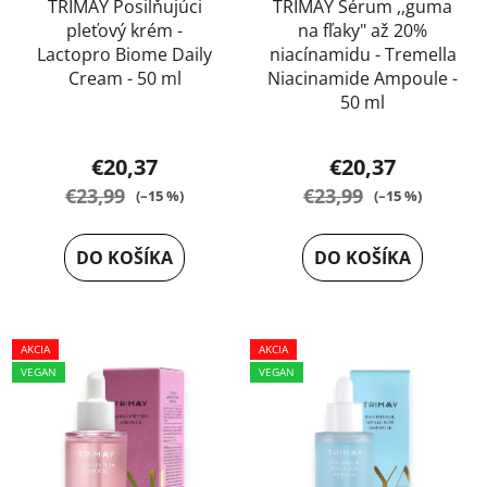
TRIMAY Posilňujúci
TRIMAY Sérum ,,guma
pleťový krém -
na fľaky" až 20%
Lactopro Biome Daily
niacínamidu - Tremella
Cream - 50 ml
Niacinamide Ampoule -
50 ml
Priemerné
Priemerné
hodnotenie
€20,37
€20,37
hodnotenie
produktu
€23,99
€23,99
(–15 %)
(–15 %)
produktu
je
je
4,0
DO KOŠÍKA
DO KOŠÍKA
5,0
z
z
5
5
hviezdičiek.
AKCIA
AKCIA
hviezdičiek.
VEGAN
VEGAN