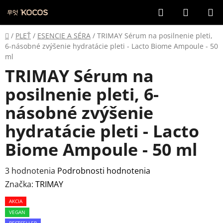
Prejsť
Hľadať
NÁKUP
na
KOŠÍK
obsah
Domov
/
PLEŤ
/
ESENCIE A SÉRA
/
TRIMAY Sérum na posilnenie pleti,
6-násobné zvýšenie hydratácie pleti - Lacto Biome Ampoule - 50
ml
TRIMAY Sérum na
posilnenie pleti, 6-
násobné zvýšenie
hydratácie pleti - Lacto
Biome Ampoule - 50 ml
Priemerné
3 hodnotenia
Podrobnosti hodnotenia
hodnotenie
Značka:
TRIMAY
produktu
AKCIA
je
VEGAN
BESTSELLER