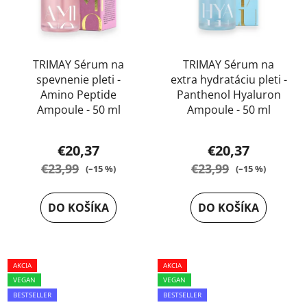
TRIMAY Sérum na
TRIMAY Sérum na
spevnenie pleti -
extra hydratáciu pleti -
Amino Peptide
Panthenol Hyaluron
Ampoule - 50 ml
Ampoule - 50 ml
Priemerné
Priemerné
€20,37
€20,37
hodnotenie
hodnotenie
€23,99
€23,99
(–15 %)
(–15 %)
produktu
produktu
je
je
DO KOŠÍKA
DO KOŠÍKA
5,0
5,0
z
z
5
5
AKCIA
hviezdičiek.
AKCIA
hviezdičiek.
VEGAN
VEGAN
BESTSELLER
BESTSELLER