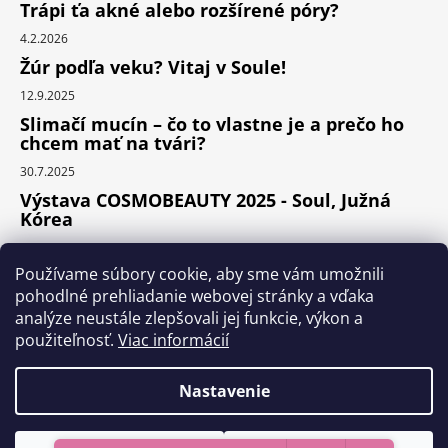
Trápi ťa akné alebo rozšírené póry?
4.2.2026
Žúr podľa veku? Vitaj v Soule!
12.9.2025
Slimačí mucín – čo to vlastne je a prečo ho
chcem mať na tvári?
30.7.2025
Výstava COSMOBEAUTY 2025 - Soul, Južná
Kórea
11.6.2025
Používame súbory cookie, aby sme vám umožnili
pohodlné prehliadanie webovej stránky a vďaka
analýze neustále zlepšovali jej funkcie, výkon a
Instagram
použiteľnosť.
Viac informácií
Nastavenie
Vytvoril Shoptet Premium