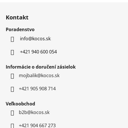
5
hviezdičiek.
Z
hviezdičiek.
á
Kontakt
p
ä
Poradenstvo
t
info
@
kocos.sk
i
e
+421 940 600 054
Informácie o doručení zásielok
mojbalik@kocos.sk
+421 905 908 714
Veľkoobchod
b2b@kocos.sk
+421 904 667 273