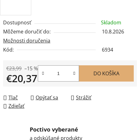
Dostupnosť
Skladom
Môžeme doručiť do:
10.8.2026
Možnosti doručenia
Kód:
6934
€23,99
–15 %
DO KOŠÍKA
€20,37
Jednotková cena:
Tlač
Opýtať sa
Strážiť
Zdieľať
Poctivo vyberané
a odskúšané produkty