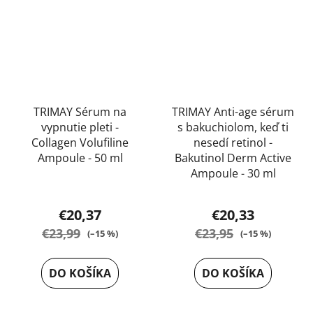
TRIMAY Sérum na
TRIMAY Anti-age sérum
vypnutie pleti -
s bakuchiolom, keď ti
Collagen Volufiline
nesedí retinol -
Ampoule - 50 ml
Bakutinol Derm Active
Ampoule - 30 ml
Priemerné
Priemerné
hodnotenie
€20,37
€20,33
hodnotenie
produktu
€23,99
€23,95
(–15 %)
(–15 %)
produktu
je
je
5,0
DO KOŠÍKA
DO KOŠÍKA
4,5
z
z
5