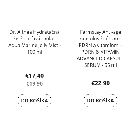
Dr. Althea Hydratačná
Farmstay Anti-age
želé pleťová hmla -
kapsulové sérum s
Aqua Marine Jelly Mist -
PDRN a vitamínmi -
100 ml
PDRN & VITAMIN
ADVANCED CAPSULE
SERUM - 55 ml
€17,40
€22,90
€19,90
DO KOŠÍKA
DO KOŠÍKA