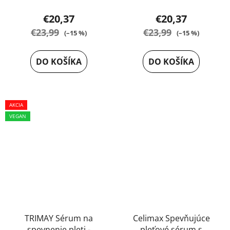
Priemerné
Priemerné
€20,37
€20,37
hodnotenie
hodnotenie
€23,99
€23,99
(–15 %)
(–15 %)
produktu
produktu
je
je
DO KOŠÍKA
DO KOŠÍKA
5,0
5,0
z
z
5
5
AKCIA
hviezdičiek.
hviezdičiek.
VEGAN
TRIMAY Sérum na
Celimax Spevňujúce
spevnenie pleti -
pleťové sérum s