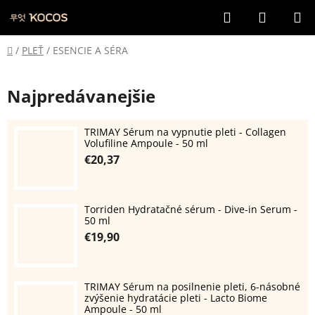
Prejsť
Hľadať
NÁKUP
na
KOŠÍK
obsah
Domov
/
PLEŤ
/
ESENCIE A SÉRA
Najpredávanejšie
TRIMAY Sérum na vypnutie pleti - Collagen
Volufiline Ampoule - 50 ml
€20,37
Torriden Hydratačné sérum - Dive-in Serum -
50 ml
€19,90
TRIMAY Sérum na posilnenie pleti, 6-násobné
zvýšenie hydratácie pleti - Lacto Biome
Ampoule - 50 ml