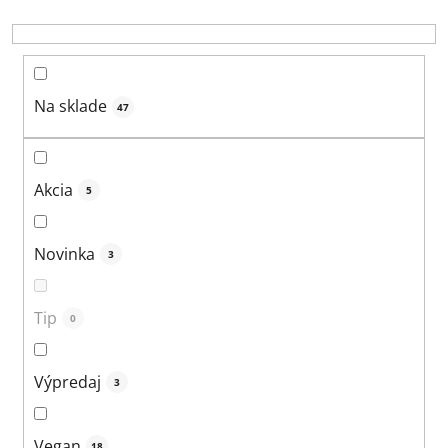
r
o
d
u
Na sklade
47
k
t
o
Akcia
5
v
Novinka
3
Tip
0
Výpredaj
3
Vegan
18