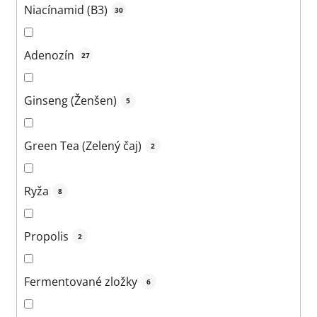
Niacínamid (B3)
30
Adenozín
27
Ginseng (Ženšen)
5
Green Tea (Zelený čaj)
2
Ryža
8
Propolis
2
Fermentované zložky
6