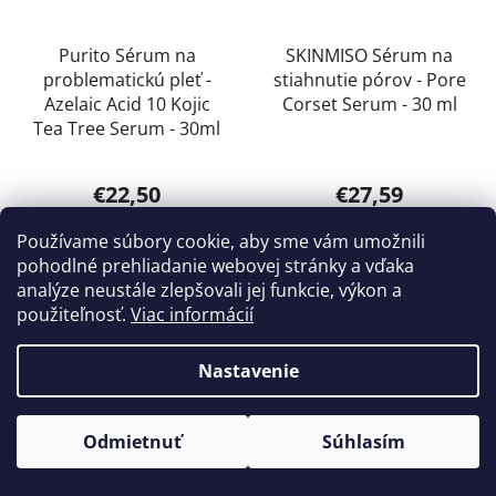
Purito Sérum na
SKINMISO Sérum na
problematickú pleť -
stiahnutie pórov - Pore
Azelaic Acid 10 Kojic
Corset Serum - 30 ml
Tea Tree Serum - 30ml
Priemerné
€22,50
€27,59
hodnotenie
produktu
Používame súbory cookie, aby sme vám umožnili
DO KOŠÍKA
DO KOŠÍKA
je
pohodlné prehliadanie webovej stránky a vďaka
analýze neustále zlepšovali jej funkcie, výkon a
5,0
použiteľnosť.
Viac informácií
z
5
BESTSELLER
Nastavenie
hviezdičiek.
Odmietnuť
Súhlasím