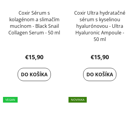
Coxir Sérum s
Coxir Ultra hydratačné
kolagénom a slimačím
sérum s kyselinou
mucínom - Black Snail
hyalurónovou - Ultra
Collagen Serum - 50 ml
Hyaluronic Ampoule -
50 ml
Priemerné
hodnotenie
€15,90
€15,90
produktu
je
DO KOŠÍKA
DO KOŠÍKA
5,0
z
5
VEGAN
NOVINKA
hviezdičiek.