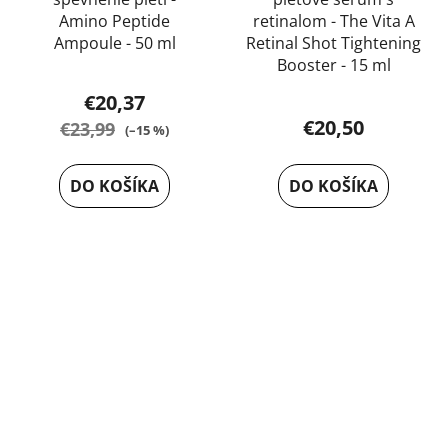
Amino Peptide
retinalom - The Vita A
Ampoule - 50 ml
Retinal Shot Tightening
Booster - 15 ml
Priemerné
€20,37
hodnotenie
€20,50
€23,99
(–15 %)
produktu
je
DO KOŠÍKA
DO KOŠÍKA
5,0
z
5
hviezdičiek.