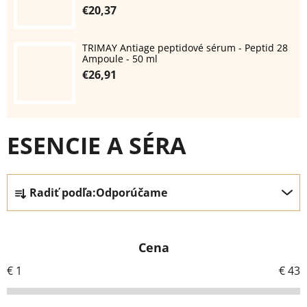
€20,37
TRIMAY Antiage peptidové sérum - Peptid 28
Ampoule - 50 ml
€26,91
ESENCIE A SÉRA
R
Radiť podľa:
Odporúčame
a
d
e
Cena
n
i
€
1
€
43
e
p