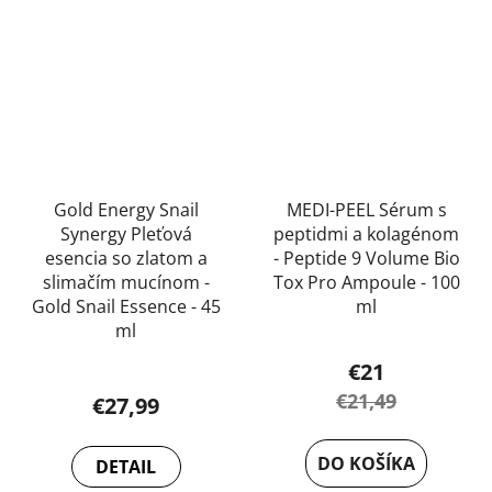
Gold Energy Snail
MEDI-PEEL Sérum s
Synergy Pleťová
peptidmi a kolagénom
esencia so zlatom a
- Peptide 9 Volume Bio
slimačím mucínom -
Tox Pro Ampoule - 100
Gold Snail Essence - 45
ml
ml
€21
Priemerné
€21,49
€27,99
hodnotenie
produktu
DO KOŠÍKA
je
DETAIL