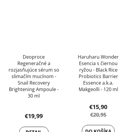
Deoproce
Haruharu Wonder
Regeneračné a
Esencia s čiernou
rozjasňujúce sérum so
ryžou - Black Rice
slimačím mucínom -
Probiotics Barrier
Snail Recovery
Essence a.k.a.
Brightening Ampoule -
Makgeolli - 120 ml
30 ml
Priemerné
€15,90
Priemerné
hodnotenie
€20,95
€19,99
hodnotenie
produktu
produktu
je
DO KOŠÍKA