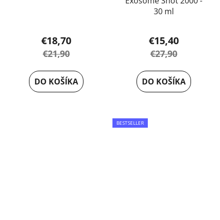
Exosome Shot 2000 -
Priemerné
30 ml
hodnotenie
produktu
€18,70
€15,40
je
€21,90
€27,90
5,0
z
DO KOŠÍKA
DO KOŠÍKA
5
hviezdičiek.
BESTSELLER