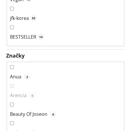
jfk-korea
55
BESTSELLER
14
Značky
Anua
2
Arencia
0
Beauty Of Joseon
6