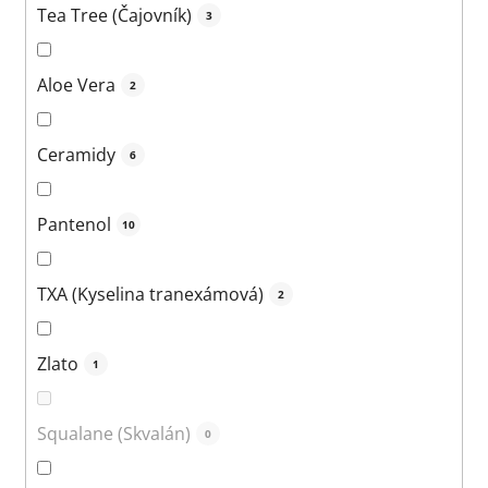
Tea Tree (Čajovník)
3
Aloe Vera
2
Ceramidy
6
Pantenol
10
TXA (Kyselina tranexámová)
2
Zlato
1
Squalane (Skvalán)
0