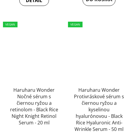
je
DETAIL
5,0
5,0
z
z
5
5
VEGAN
VEGAN
hviezdičiek.
hviezdičiek.
Haruharu Wonder
Haruharu Wonder
Nočné sérum s
Protivráskové sérum s
čiernou ryžou a
čiernou ryžou a
retinolom - Black Rice
kyselinou
Night Knight Retinol
hyalurónovou - Black
Serum - 20 ml
Rice Hyaluronic Anti-
Wrinkle Serum - 50 ml