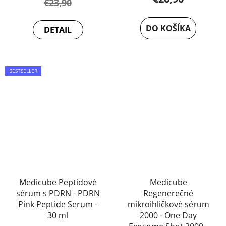
€23,90
produktu
je
DO KOŠÍKA
DETAIL
5,0
z
5
BESTSELLER
hviezdičiek.
Medicube Peptidové
Medicube
sérum s PDRN - PDRN
Regenerečné
Pink Peptide Serum -
mikroihličkové sérum
30 ml
2000 - One Day