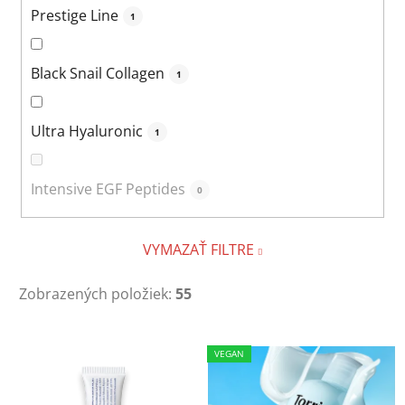
Prestige Line
1
Black Snail Collagen
1
Ultra Hyaluronic
1
Intensive EGF Peptides
0
VYMAZAŤ FILTRE
Zobrazených položiek:
55
V
VEGAN
ý
p