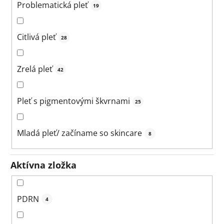
Problematická pleť
19
Citlivá pleť
28
Zrelá pleť
42
Pleť s pigmentovými škvrnami
25
Mladá pleť/ začíname so skincare
8
Aktívna zložka
PDRN
4