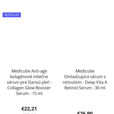
5,0
z
5
BESTSELLER
hviezdičiek.
Medicube Anti-age
Medicube
kolagénové mliečne
Omladzujúce sérum s
sérum pre žiarivú pleť -
retinolom - Deep Vita A
Collagen Glow Booster
Retinol Serum - 30 ml
Serum - 15 ml
Priemerné
€22,21
hodnotenie
€26,90