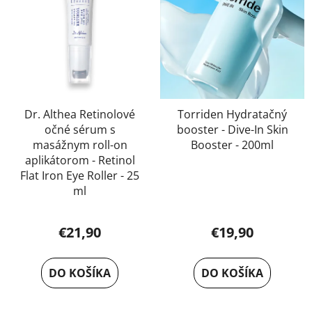
i
s
p
r
o
d
u
Dr. Althea Retinolové
Torriden Hydratačný
očné sérum s
booster - Dive-In Skin
k
masážnym roll-on
Booster - 200ml
t
aplikátorom - Retinol
o
Flat Iron Eye Roller - 25
v
ml
€21,90
€19,90
DO KOŠÍKA
DO KOŠÍKA