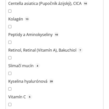
Centella asiatica (Pupočník ázijský), CICA
16
Kolagén
13
Peptidy a Aminokyseliny
10
Retinol, Retinal (Vitamín A), Bakuchiol
7
Slimačí mucín
4
Kyselina hyalurónová
28
Vitamín C
5