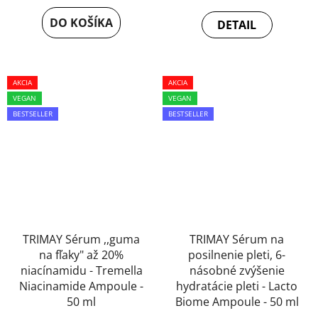
je
5,0
DO KOŠÍKA
DETAIL
4,5
z
z
5
5
hviezdičiek.
AKCIA
hviezdičiek.
AKCIA
VEGAN
VEGAN
BESTSELLER
BESTSELLER
TRIMAY Sérum ,,guma
TRIMAY Sérum na
na fľaky" až 20%
posilnenie pleti, 6-
niacínamidu - Tremella
násobné zvýšenie
Niacinamide Ampoule -
hydratácie pleti - Lacto
50 ml
Biome Ampoule - 50 ml