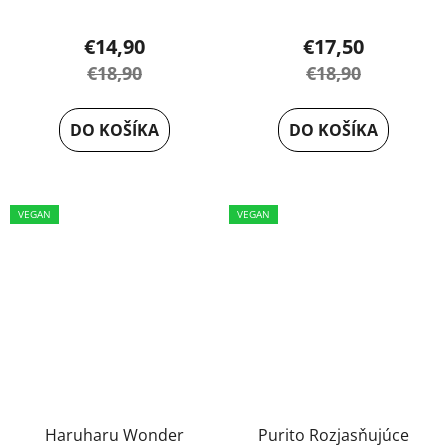
Priemerné
hodnotenie
€14,90
€17,50
produktu
€18,90
€18,90
je
5,0
DO KOŠÍKA
DO KOŠÍKA
z
5
hviezdičiek.
VEGAN
VEGAN
Haruharu Wonder
Purito Rozjasňujúce