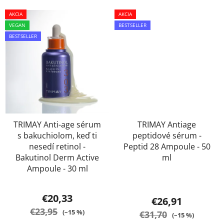
AKCIA
AKCIA
VEGAN
BESTSELLER
BESTSELLER
TRIMAY Anti-age sérum
TRIMAY Antiage
s bakuchiolom, keď ti
peptidové sérum -
nesedí retinol -
Peptid 28 Ampoule - 50
Bakutinol Derm Active
ml
Ampoule - 30 ml
Priemerné
Priemerné
hodnotenie
€20,33
€26,91
hodnotenie
produktu
€23,95
(–15 %)
€31,70
(–15 %)
produktu
je