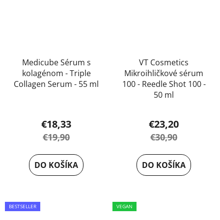
Medicube Sérum s
VT Cosmetics
kolagénom - Triple
Mikroihličkové sérum
Collagen Serum - 55 ml
100 - Reedle Shot 100 -
50 ml
Priemerné
€18,33
€23,20
hodnotenie
€19,90
€30,90
produktu
je
DO KOŠÍKA
DO KOŠÍKA
5,0
z
5
BESTSELLER
VEGAN
hviezdičiek.