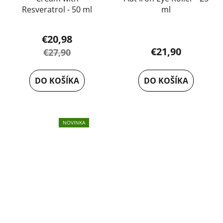
Resveratrol - 50 ml
ml
Priemerné
€20,98
hodnotenie
€21,90
€27,90
produktu
je
DO KOŠÍKA
DO KOŠÍKA
5,0
z
5
hviezdičiek.
NOVINKA