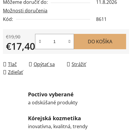
Môžeme doručiť do:
11.8.2026
Možnosti doručenia
Kód:
8611
€19,90
DO KOŠÍKA
€17,40
Jednotková cena:
Tlač
Opýtať sa
Strážiť
Zdieľať
Poctivo vyberané
a odskúšané produkty
Kórejská kozmetika
inovatívna, kvalitná, trendy