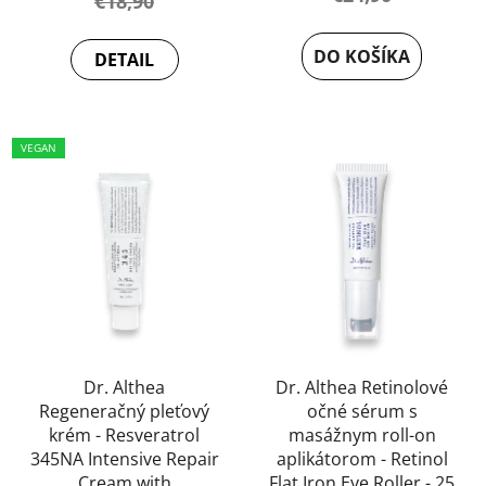
€18,90
produktu
je
DO KOŠÍKA
DETAIL
5,0
z
5
VEGAN
hviezdičiek.
Dr. Althea
Dr. Althea Retinolové
Regeneračný pleťový
očné sérum s
krém - Resveratrol
masážnym roll-on
345NA Intensive Repair
aplikátorom - Retinol
Cream with
Flat Iron Eye Roller - 25