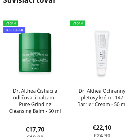
VEGAN
VEGAN
BESTSELLER
Dr. Althea Čistiaci a
Dr. Althea Ochranný
odličovací balzam -
pleťový krém - 147
Pure Grinding
Barrier Cream - 50 ml
Cleansing Balm - 50 ml
Priemerné
€22,10
€17,70
hodnotenie
€24,90