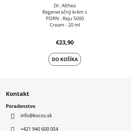
Dr. Althea
Regeneračný krém s
PDRN - Reju 5000
Cream - 20 ml
€23,90
DO KOŠÍKA
Z
á
Kontakt
p
ä
Poradenstvo
t
info
@
kocos.sk
i
e
+421 940 600 054