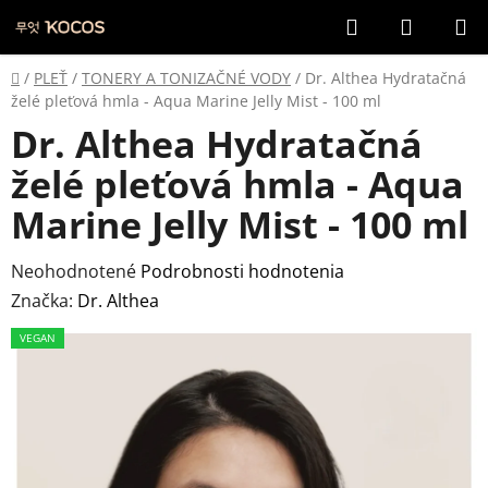
Prejsť
Hľadať
NÁKUP
na
KOŠÍK
obsah
Domov
/
PLEŤ
/
TONERY A TONIZAČNÉ VODY
/
Dr. Althea Hydratačná
želé pleťová hmla - Aqua Marine Jelly Mist - 100 ml
Dr. Althea Hydratačná
želé pleťová hmla - Aqua
Marine Jelly Mist - 100 ml
Priemerné
Neohodnotené
Podrobnosti hodnotenia
hodnotenie
Značka:
Dr. Althea
produktu
VEGAN
je
0,0
z
5
hviezdičiek.