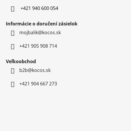
e
+421 940 600 054
Informácie o doručení zásielok
mojbalik@kocos.sk
+421 905 908 714
Veľkoobchod
b2b@kocos.sk
+421 904 667 273