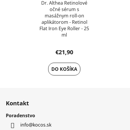
Dr. Althea Retinolové
očné sérum s
masážnym roll-on
aplikátorom - Retinol
Flat Iron Eye Roller - 25
ml
€21,90
DO KOŠÍKA
Z
á
Kontakt
p
ä
Poradenstvo
t
info
@
kocos.sk
i