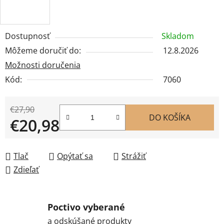
Dostupnosť
Skladom
Môžeme doručiť do:
12.8.2026
Možnosti doručenia
Kód:
7060
€27,90
DO KOŠÍKA
€20,98
Jednotková cena:
Tlač
Opýtať sa
Strážiť
Zdieľať
Poctivo vyberané
a odskúšané produkty