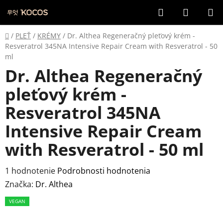
Prejsť
Hľadať
NÁKUP
na
KOŠÍK
obsah
Domov
/
PLEŤ
/
KRÉMY
/
Dr. Althea Regeneračný pleťový krém -
Resveratrol 345NA Intensive Repair Cream with Resveratrol - 50
ml
Dr. Althea Regeneračný
pleťový krém -
Resveratrol 345NA
Intensive Repair Cream
with Resveratrol - 50 ml
Priemerné
1 hodnotenie
Podrobnosti hodnotenia
hodnotenie
Značka:
Dr. Althea
produktu
VEGAN
je