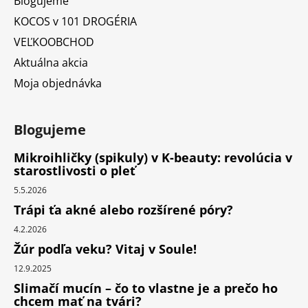
Blogujeme
KOCOS v 101 DROGÉRIA
VEĽKOOBCHOD
Aktuálna akcia
Moja objednávka
Blogujeme
Mikroihličky (spikuly) v K-beauty: revolúcia v
starostlivosti o pleť
5.5.2026
Trápi ťa akné alebo rozšírené póry?
4.2.2026
Žúr podľa veku? Vitaj v Soule!
12.9.2025
Slimačí mucín – čo to vlastne je a prečo ho
chcem mať na tvári?