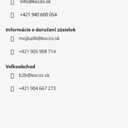
info
@
kocos.sk
i
e
+421 940 600 054
Informácie o doručení zásielok
mojbalik@kocos.sk
+421 905 908 714
Veľkoobchod
b2b@kocos.sk
+421 904 667 273