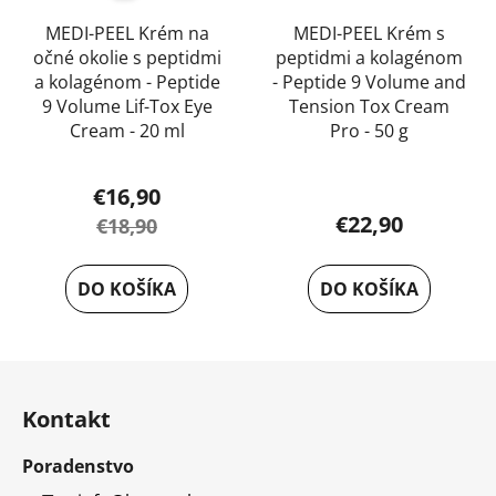
MEDI-PEEL Krém na
MEDI-PEEL Krém s
očné okolie s peptidmi
peptidmi a kolagénom
a kolagénom - Peptide
- Peptide 9 Volume and
9 Volume Lif-Tox Eye
Tension Tox Cream
Cream - 20 ml
Pro - 50 g
Priemerné
€16,90
hodnotenie
€22,90
€18,90
produktu
je
DO KOŠÍKA
DO KOŠÍKA
5,0
z
5
Z
hviezdičiek.
á
Kontakt
p
ä
Poradenstvo
t