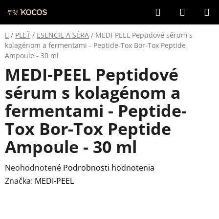
Prejsť
Hľadať
NÁKUP
na
KOŠÍK
obsah
Domov
/
PLEŤ
/
ESENCIE A SÉRA
/
MEDI-PEEL Peptidové sérum s
kolagénom a fermentami - Peptide-Tox Bor-Tox Peptide
Ampoule - 30 ml
MEDI-PEEL Peptidové
sérum s kolagénom a
fermentami - Peptide-
Tox Bor-Tox Peptide
Ampoule - 30 ml
Priemerné
Neohodnotené
Podrobnosti hodnotenia
hodnotenie
Značka:
MEDI-PEEL
produktu
je