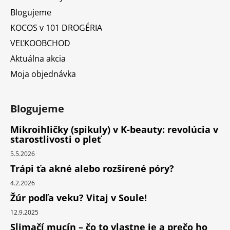
Blogujeme
KOCOS v 101 DROGÉRIA
VEĽKOOBCHOD
Aktuálna akcia
Moja objednávka
Blogujeme
Mikroihličky (spikuly) v K-beauty: revolúcia v
starostlivosti o pleť
5.5.2026
Trápi ťa akné alebo rozšírené póry?
4.2.2026
Žúr podľa veku? Vitaj v Soule!
12.9.2025
Slimačí mucín – čo to vlastne je a prečo ho