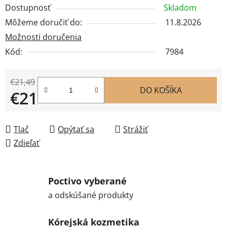
Dostupnosť
Skladom
Môžeme doručiť do:
11.8.2026
Možnosti doručenia
Kód:
7984
€21,49
DO KOŠÍKA
€21
Jednotková cena:
Tlač
Opýtať sa
Strážiť
Zdieľať
Poctivo vyberané
a odskúšané produkty
Kórejská kozmetika