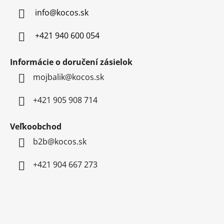
t
info
@
kocos.sk
i
e
+421 940 600 054
Informácie o doručení zásielok
mojbalik@kocos.sk
+421 905 908 714
Veľkoobchod
b2b@kocos.sk
+421 904 667 273