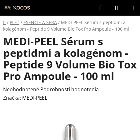
Prejsť
Hľadať
NÁKUP
na
KOŠÍK
obsah
Domov
/
PLEŤ
/
ESENCIE A SÉRA
/
MEDI-PEEL Sérum s peptidmi a
kolagénom - Peptide 9 Volume Bio Tox Pro Ampoule - 100 ml
MEDI-PEEL Sérum s
peptidmi a kolagénom -
Peptide 9 Volume Bio Tox
Pro Ampoule - 100 ml
Priemerné
Neohodnotené
Podrobnosti hodnotenia
hodnotenie
Značka:
MEDI-PEEL
produktu
je
0,0
z
5