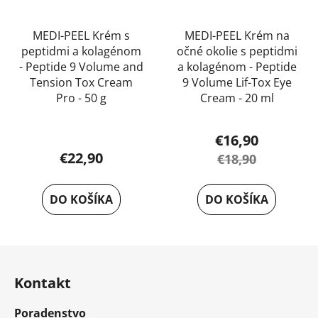
MEDI-PEEL Krém s
MEDI-PEEL Krém na
peptidmi a kolagénom
očné okolie s peptidmi
- Peptide 9 Volume and
a kolagénom - Peptide
Tension Tox Cream
9 Volume Lif-Tox Eye
Pro - 50 g
Cream - 20 ml
Priemerné
€16,90
hodnotenie
€22,90
€18,90
produktu
je
DO KOŠÍKA
DO KOŠÍKA
5,0
z
5
Z
hviezdičiek.
á
Kontakt
p
ä
Poradenstvo