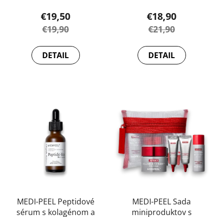
Priemerné
€19,50
€18,90
hodnotenie
€19,90
€21,90
produktu
je
DETAIL
DETAIL
5,0
z
5
hviezdičiek.
MEDI-PEEL Peptidové
MEDI-PEEL Sada
sérum s kolagénom a
miniproduktov s