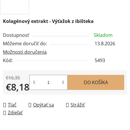
Kolagénový extrakt - Výťažok
z ibišteka
Dostupnosť
Skladom
Môžeme doručiť do:
13.8.2026
Možnosti doručenia
Kód:
5493
€16,35
DO KOŠÍKA
€8,18
Jednotková cena:
Tlač
Opýtať sa
Strážiť
Zdieľať