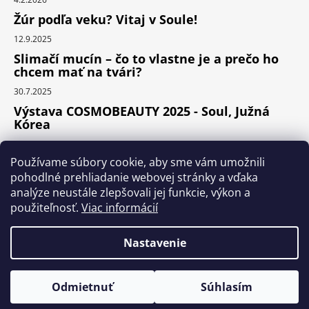
Žúr podľa veku? Vitaj v Soule!
12.9.2025
Slimačí mucín – čo to vlastne je a prečo ho
chcem mať na tvári?
30.7.2025
Výstava COSMOBEAUTY 2025 - Soul, Južná
Kórea
11.6.2025
Používame súbory cookie, aby sme vám umožnili
pohodlné prehliadanie webovej stránky a vďaka
analýze neustále zlepšovali jej funkcie, výkon a
Instagram
použiteľnosť.
Viac informácií
Nastavenie
Vytvoril Shoptet Premium
Odmietnuť
Súhlasím
Copyright 2026
KOCOS.sk
. Všetky práva vyhradené.
Upraviť nastavenie cookies