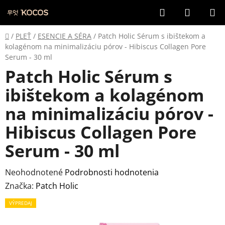
Prejsť
Hľadať
NÁKUP
na
KOŠÍK
obsah
Domov
/
PLEŤ
/
ESENCIE A SÉRA
/
Patch Holic Sérum s ibištekom a
kolagénom na minimalizáciu pórov - Hibiscus Collagen Pore
Serum - 30 ml
Patch Holic Sérum s
ibištekom a kolagénom
na minimalizáciu pórov -
Hibiscus Collagen Pore
Serum - 30 ml
Priemerné
Neohodnotené
Podrobnosti hodnotenia
hodnotenie
Značka:
Patch Holic
produktu
VÝPREDAJ
je