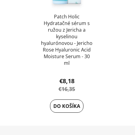
Patch Holic
Hydratačné sérum s
ružou z Jericha a
kyselinou
hyalurónovou - Jericho
Rose Hyaluronic Acid
Moisture Serum - 30
ml
€8,18
€16,35
DO KOŠÍKA
Z