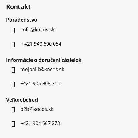
á
Kontakt
p
ä
Poradenstvo
t
info
@
kocos.sk
i
e
+421 940 600 054
Informácie o doručení zásielok
mojbalik@kocos.sk
+421 905 908 714
Veľkoobchod
b2b@kocos.sk
+421 904 667 273