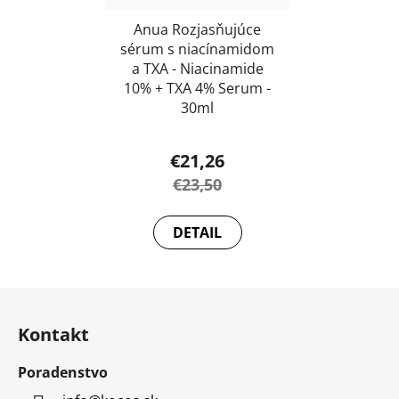
Anua Rozjasňujúce
sérum s niacínamidom
a TXA - Niacinamide
10% + TXA 4% Serum -
30ml
€21,26
€23,50
DETAIL
Z
á
Kontakt
p
ä
Poradenstvo
t