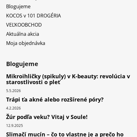
Blogujeme
KOCOS v 101 DROGÉRIA
VEĽKOOBCHOD
Aktuálna akcia
Moja objednávka
Blogujeme
Mikroihličky (spikuly) v K-beauty: revolúcia v
starostlivosti o pleť
5.5.2026
Trápi ťa akné alebo rozšírené póry?
4.2.2026
Žúr podľa veku? Vitaj v Soule!
12.9.2025
Slimačí mucín – čo to vlastne je a prečo ho