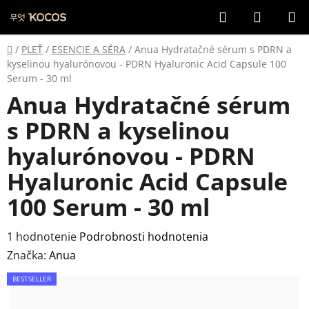
Prejsť
Hľadať
NÁKUP
na
KOŠÍK
obsah
Domov
/
PLEŤ
/
ESENCIE A SÉRA
/
Anua Hydratačné sérum s PDRN a
kyselinou hyalurónovou - PDRN Hyaluronic Acid Capsule 100
Serum - 30 ml
Anua Hydratačné sérum
s PDRN a kyselinou
hyalurónovou - PDRN
Hyaluronic Acid Capsule
100 Serum - 30 ml
Priemerné
1 hodnotenie
Podrobnosti hodnotenia
hodnotenie
Značka:
Anua
produktu
BESTSELLER
je