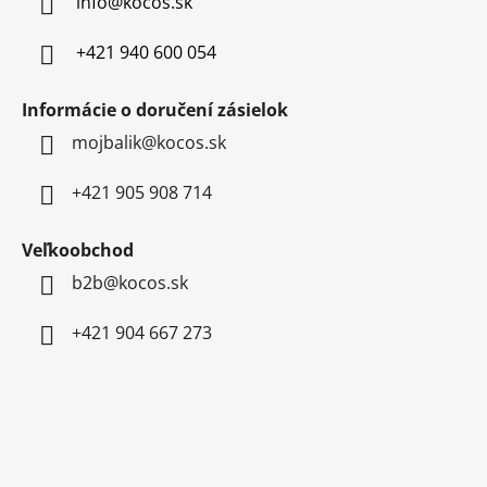
info
@
kocos.sk
i
e
+421 940 600 054
Informácie o doručení zásielok
mojbalik@kocos.sk
+421 905 908 714
Veľkoobchod
b2b@kocos.sk
+421 904 667 273