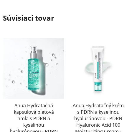
Súvisiaci tovar
Anua Hydratačná
Anua Hydratačný krém
kapsulová pleťová
s PDRN a kyselinou
hmla s PDRN a
hyalurónovou - PDRN
kyselinou
Hyaluronic Acid 100
hyalurónovou - PDRN
Moisturizing Cream -