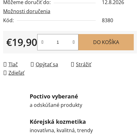
Môžeme doručiť do:
12.8.2026
Možnosti doručenia
Kód:
8380
€19,90
DO KOŠÍKA
Jednotková cena:
Tlač
Opýtať sa
Strážiť
Zdieľať
Poctivo vyberané
a odskúšané produkty
Kórejská kozmetika
inovatívna, kvalitná, trendy