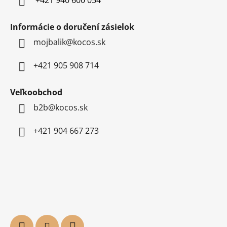
+421 940 600 054
Informácie o doručení zásielok
mojbalik@kocos.sk
+421 905 908 714
Veľkoobchod
b2b@kocos.sk
+421 904 667 273