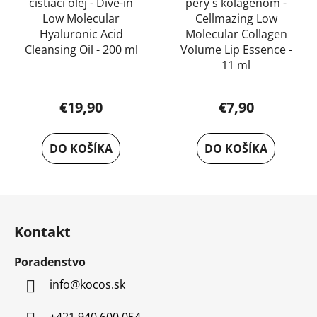
čistiaci olej - Dive-in
pery s kolagénom -
Low Molecular
Cellmazing Low
Hyaluronic Acid
Molecular Collagen
Cleansing Oil - 200 ml
Volume Lip Essence -
11 ml
€19,90
€7,90
DO KOŠÍKA
DO KOŠÍKA
Z
á
Kontakt
p
ä
Poradenstvo
t
info
@
kocos.sk
i
e