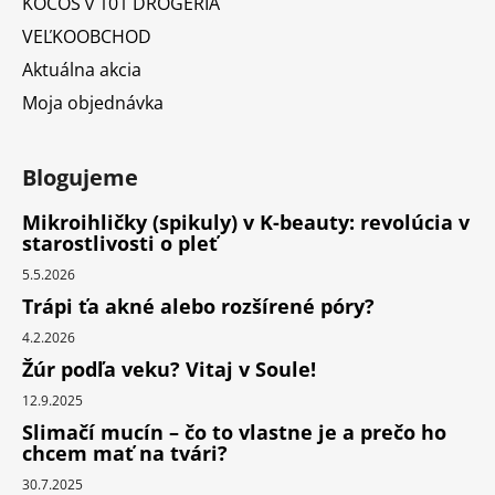
KOCOS v 101 DROGÉRIA
VEĽKOOBCHOD
Aktuálna akcia
Moja objednávka
Blogujeme
Mikroihličky (spikuly) v K-beauty: revolúcia v
starostlivosti o pleť
5.5.2026
Trápi ťa akné alebo rozšírené póry?
4.2.2026
Žúr podľa veku? Vitaj v Soule!
12.9.2025
Slimačí mucín – čo to vlastne je a prečo ho
chcem mať na tvári?
30.7.2025