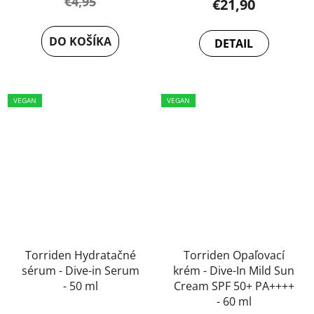
€4,95
€21,90
DO KOŠÍKA
DETAIL
VEGAN
VEGAN
Torriden Hydratačné
Torriden Opaľovací
sérum - Dive-in Serum
krém - Dive-In Mild Sun
- 50 ml
Cream SPF 50+ PA++++
- 60 ml