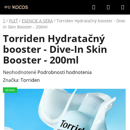
Prejsť
Hľadať
NÁKUP
na
KOŠÍK
obsah
Domov
/
PLEŤ
/
ESENCIE A SÉRA
/
Torriden Hydratačný booster - Dive-
In Skin Booster - 200ml
Torriden Hydratačný
booster - Dive-In Skin
Booster - 200ml
Priemerné
Neohodnotené
Podrobnosti hodnotenia
hodnotenie
Značka:
Torriden
produktu
VEGAN
je
0,0
z
5
hviezdičiek.