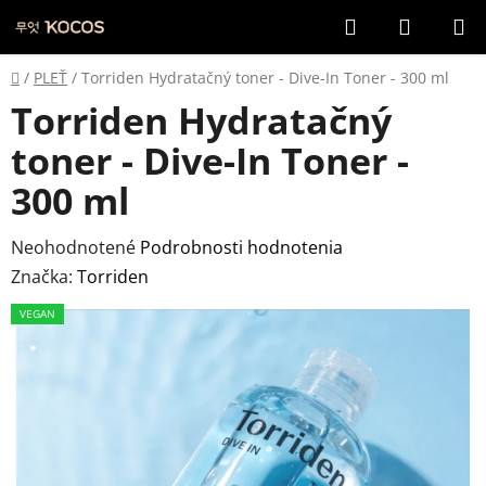
Prejsť
Hľadať
NÁKUP
na
KOŠÍK
obsah
Domov
/
PLEŤ
/
Torriden Hydratačný toner - Dive-In Toner - 300 ml
Torriden Hydratačný
toner - Dive-In Toner -
300 ml
Priemerné
Neohodnotené
Podrobnosti hodnotenia
hodnotenie
Značka:
Torriden
produktu
VEGAN
je
0,0
z
5
hviezdičiek.