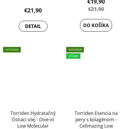
€19,90
€21,90
€21,90
DO KOŠÍKA
DETAIL
NOVINKA
NOVINKA
VEGAN
Torriden Hydratačný
Torriden Esencia na
čistiaci olej - Dive-in
pery s kolagénom -
Low Molecular
Cellmazing Low