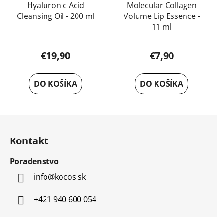
Hyaluronic Acid
Molecular Collagen
Cleansing Oil - 200 ml
Volume Lip Essence -
11 ml
€19,90
€7,90
DO KOŠÍKA
DO KOŠÍKA
Z
á
Kontakt
p
ä
Poradenstvo
t
info
@
kocos.sk
i
e
+421 940 600 054