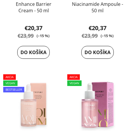
Enhance Barrier
Niacinamide Ampoule -
Cream - 50 ml
50 ml
Priemerné
€20,37
€20,37
hodnotenie
€23,99
€23,99
(–15 %)
(–15 %)
produktu
je
DO KOŠÍKA
DO KOŠÍKA
5,0
z
5
AKCIA
AKCIA
hviezdičiek.
VEGAN
VEGAN
BESTSELLER