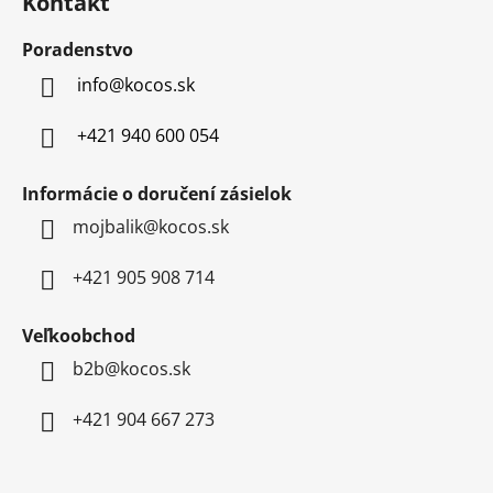
Kontakt
p
ä
Poradenstvo
t
info
@
kocos.sk
i
e
+421 940 600 054
Informácie o doručení zásielok
mojbalik@kocos.sk
+421 905 908 714
Veľkoobchod
b2b@kocos.sk
+421 904 667 273