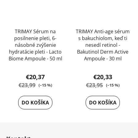
TRIMAY Sérum na
TRIMAY Anti-age sérum
posilnenie pleti, 6-
s bakuchiolom, keď ti
násobné zvýšenie
nesedí retinol -
hydratácie pleti - Lacto
Bakutinol Derm Active
Biome Ampoule - 50 ml
Ampoule - 30 ml
Priemerné
Priemerné
€20,37
€20,33
hodnotenie
hodnotenie
€23,99
€23,95
(–15 %)
(–15 %)
produktu
produktu
je
je
DO KOŠÍKA
DO KOŠÍKA
5,0
4,5
z
z
5
5
Z
hviezdičiek.
hviezdičiek.
á