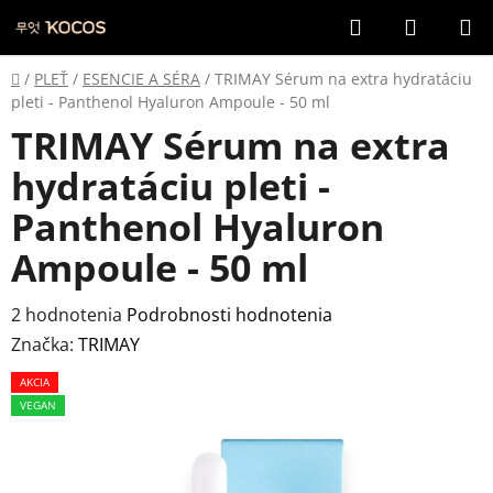
Prejsť
Hľadať
NÁKUP
na
KOŠÍK
obsah
Domov
/
PLEŤ
/
ESENCIE A SÉRA
/
TRIMAY Sérum na extra hydratáciu
pleti - Panthenol Hyaluron Ampoule - 50 ml
TRIMAY Sérum na extra
hydratáciu pleti -
Panthenol Hyaluron
Ampoule - 50 ml
Priemerné
2 hodnotenia
Podrobnosti hodnotenia
hodnotenie
Značka:
TRIMAY
produktu
AKCIA
je
VEGAN
5,0
z
5