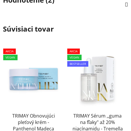
Súvisiaci tovar
AKCIA
AKCIA
VEGAN
VEGAN
BESTSELLER
TRIMAY Obnovujúci
TRIMAY Sérum ,,guma
pleťový krém -
na fľaky" až 20%
Panthenol Madeca
niacínamidu - Tremella