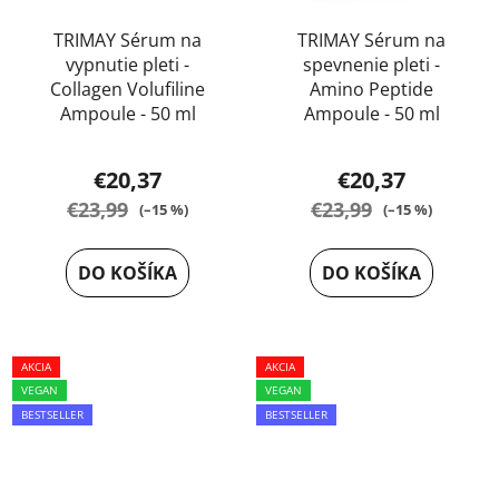
TRIMAY Sérum na
TRIMAY Sérum na
vypnutie pleti -
spevnenie pleti -
Collagen Volufiline
Amino Peptide
Ampoule - 50 ml
Ampoule - 50 ml
Priemerné
Priemerné
€20,37
€20,37
hodnotenie
hodnotenie
€23,99
€23,99
(–15 %)
(–15 %)
produktu
produktu
je
je
DO KOŠÍKA
DO KOŠÍKA
5,0
5,0
z
z
5
5
AKCIA
hviezdičiek.
AKCIA
hviezdičiek.
VEGAN
VEGAN
BESTSELLER
BESTSELLER