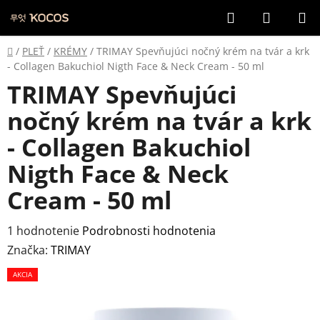
Prejsť
Hľadať
NÁKUP
na
KOŠÍK
obsah
Domov
/
PLEŤ
/
KRÉMY
/
TRIMAY Spevňujúci nočný krém na tvár a krk
- Collagen Bakuchiol Nigth Face & Neck Cream - 50 ml
TRIMAY Spevňujúci
nočný krém na tvár a krk
- Collagen Bakuchiol
Nigth Face & Neck
Cream - 50 ml
Priemerné
1 hodnotenie
Podrobnosti hodnotenia
hodnotenie
Značka:
TRIMAY
produktu
AKCIA
je
5,0