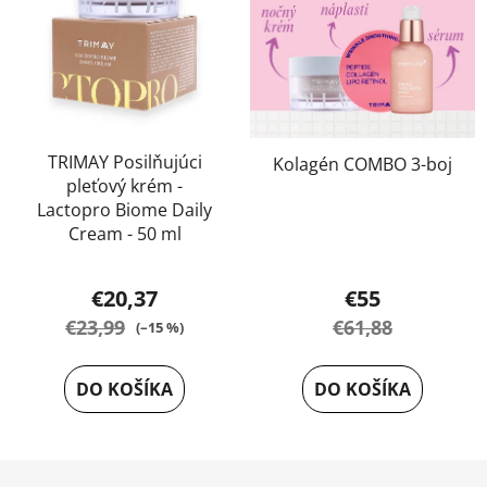
TRIMAY Posilňujúci
Kolagén COMBO 3-boj
pleťový krém -
Lactopro Biome Daily
Cream - 50 ml
Priemerné
€20,37
€55
hodnotenie
€23,99
€61,88
(–15 %)
produktu
je
DO KOŠÍKA
DO KOŠÍKA
4,0
z
5
Z
hviezdičiek.