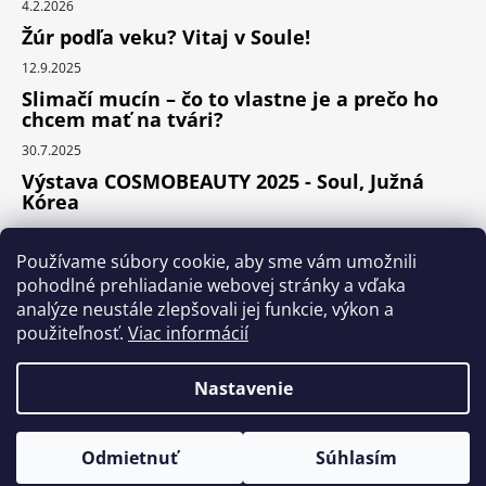
4.2.2026
Žúr podľa veku? Vitaj v Soule!
12.9.2025
Slimačí mucín – čo to vlastne je a prečo ho
chcem mať na tvári?
30.7.2025
Výstava COSMOBEAUTY 2025 - Soul, Južná
Kórea
11.6.2025
Používame súbory cookie, aby sme vám umožnili
pohodlné prehliadanie webovej stránky a vďaka
analýze neustále zlepšovali jej funkcie, výkon a
Instagram
použiteľnosť.
Viac informácií
Nastavenie
Vytvoril Shoptet Premium
Odmietnuť
Súhlasím
Copyright 2026
KOCOS.sk
. Všetky práva vyhradené.