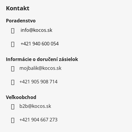
á
Kontakt
p
ä
Poradenstvo
t
info
@
kocos.sk
i
e
+421 940 600 054
Informácie o doručení zásielok
mojbalik@kocos.sk
+421 905 908 714
Veľkoobchod
b2b@kocos.sk
+421 904 667 273