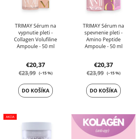
TRIMAY Sérum na
TRIMAY Sérum na
vypnutie pleti -
spevnenie pleti -
Collagen Volufiline
Amino Peptide
Ampoule - 50 ml
Ampoule - 50 ml
Priemerné
Priemerné
€20,37
€20,37
hodnotenie
hodnotenie
€23,99
€23,99
(–15 %)
(–15 %)
produktu
produktu
je
je
DO KOŠÍKA
DO KOŠÍKA
5,0
5,0
z
z
5
5
AKCIA
hviezdičiek.
hviezdičiek.