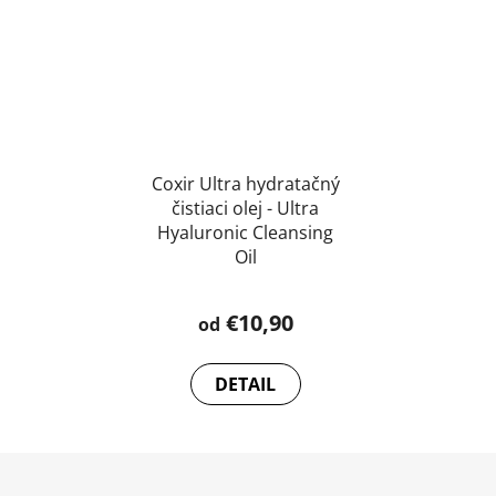
Coxir Ultra hydratačný
čistiaci olej - Ultra
Hyaluronic Cleansing
Oil
€10,90
od
DETAIL
Z
á