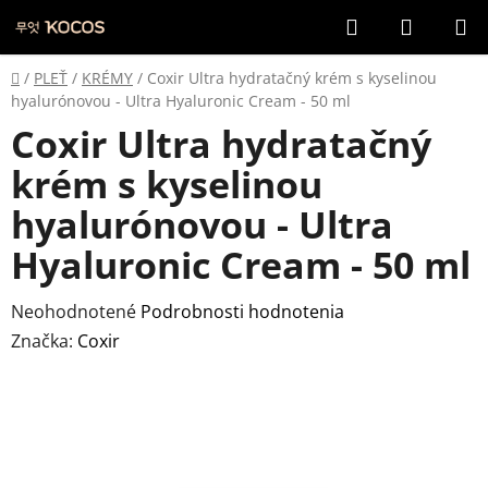
Prejsť
Hľadať
NÁKUP
na
KOŠÍK
obsah
Domov
/
PLEŤ
/
KRÉMY
/
Coxir Ultra hydratačný krém s kyselinou
hyalurónovou - Ultra Hyaluronic Cream - 50 ml
Coxir Ultra hydratačný
krém s kyselinou
hyalurónovou - Ultra
Hyaluronic Cream - 50 ml
Priemerné
Neohodnotené
Podrobnosti hodnotenia
hodnotenie
Značka:
Coxir
produktu
je
0,0
z
5