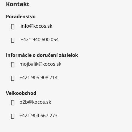
Kontakt
p
ä
Poradenstvo
t
info
@
kocos.sk
i
e
+421 940 600 054
Informácie o doručení zásielok
mojbalik@kocos.sk
+421 905 908 714
Veľkoobchod
b2b@kocos.sk
+421 904 667 273