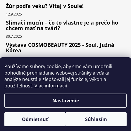
Žúr podľa veku? Vitaj v Soule!
12.9.2025
Slimačí mucín – čo to vlastne je a prečo ho
chcem mať na tvári?
30.7.2025
Výstava COSMOBEAUTY 2025 - Soul, Južná
Kórea
11.6.2025
Používame súbory cookie, aby sme vám umožnili
pohodlné prehliadanie webovej stránky a vďaka
analýze neustále zlepšovali jej funkcie, výkon a
Instagram
použiteľnosť.
Viac informácií
Nastavenie
Vytvoril Shoptet Premium
Odmietnuť
Súhlasím
Copyright 2026
KOCOS.sk
. Všetky práva vyhradené.
Upraviť nastavenie cookies