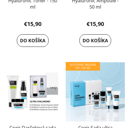
Hyaluronic Toner - 150
Hyaluronic Ampoule -
ml
50 ml
€15,90
€15,90
DO KOŠÍKA
DO KOŠÍKA
CESTOVNÉ BALENIE
DO 100 ML
Coxir Darčeková sada
Coxir Sada ultra