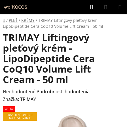
Prejsť
Hľadať
NÁKUP
na
KOŠÍK
obsah
Domov
/
PLEŤ
/
KRÉMY
/
TRIMAY Liftingový pleťový krém -
LipoDipeptide Cera CoQ10 Volume Lift Cream - 50 ml
TRIMAY Liftingový
pleťový krém -
LipoDipeptide Cera
CoQ10 Volume Lift
Cream - 50 ml
Priemerné
Neohodnotené
Podrobnosti hodnotenia
hodnotenie
Značka:
TRIMAY
produktu
AKCIA
je
PRAKTICKÉ BALENIE
NA CESTOVANIE
0,0