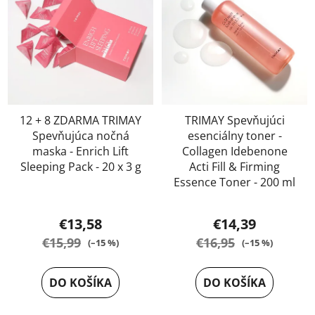
12 + 8 ZDARMA TRIMAY
TRIMAY Spevňujúci
Spevňujúca nočná
esenciálny toner -
maska - Enrich Lift
Collagen Idebenone
Sleeping Pack - 20 x 3 g
Acti Fill & Firming
Essence Toner - 200 ml
Priemerné
Priemerné
hodnotenie
€13,58
€14,39
hodnotenie
produktu
€15,99
€16,95
(–15 %)
(–15 %)
produktu
je
je
5,0
DO KOŠÍKA
DO KOŠÍKA
5,0
z
z
5