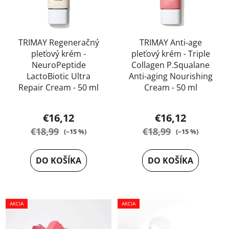
TRIMAY Regeneračný
TRIMAY Anti-age
pleťový krém -
pleťový krém - Triple
NeuroPeptide
Collagen P.Squalane
LactoBiotic Ultra
Anti-aging Nourishing
Repair Cream - 50 ml
Cream - 50 ml
Priemerné
€16,12
€16,12
hodnotenie
€18,99
€18,99
(–15 %)
(–15 %)
produktu
je
DO KOŠÍKA
DO KOŠÍKA
5,0
z
5
AKCIA
hviezdičiek.
AKCIA