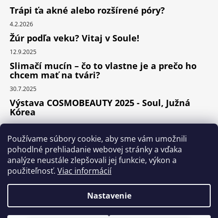
Trápi ťa akné alebo rozšírené póry?
4.2.2026
Žúr podľa veku? Vitaj v Soule!
12.9.2025
Slimačí mucín – čo to vlastne je a prečo ho
chcem mať na tvári?
30.7.2025
Výstava COSMOBEAUTY 2025 - Soul, Južná
Kórea
11.6.2025
Používame súbory cookie, aby sme vám umožnili
pohodlné prehliadanie webovej stránky a vďaka
analýze neustále zlepšovali jej funkcie, výkon a
Instagram
použiteľnosť.
Viac informácií
Nastavenie