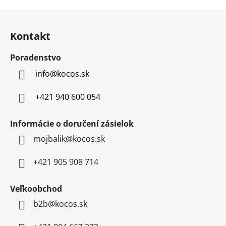
5
hviezdičiek.
Z
hviezdičiek.
á
Kontakt
p
ä
Poradenstvo
t
info
@
kocos.sk
i
e
+421 940 600 054
Informácie o doručení zásielok
mojbalik@kocos.sk
+421 905 908 714
Veľkoobchod
b2b@kocos.sk