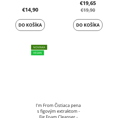
€19,65
€14,90
€19,90
DO KOŠÍKA
DO KOŠÍKA
NOVINKA
VEGAN
I'm From Čistiaca pena
s figovým extraktom -
Fig Foam Cleanser -