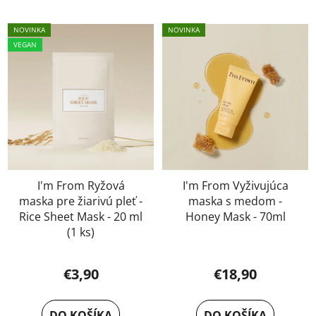
NOVINKA
NOVINKA
VEGAN
I'm From Ryžová
I'm From Vyživujúca
maska pre žiarivú pleť -
maska s medom -
Rice Sheet Mask - 20 ml
Honey Mask - 70ml
(1 ks)
€3,90
€18,90
DO KOŠÍKA
DO KOŠÍKA