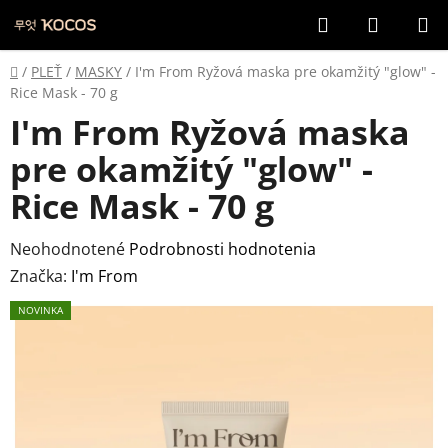
Prejsť
Hľadať
NÁKUP
na
KOŠÍK
obsah
Domov
/
PLEŤ
/
MASKY
/
I'm From Ryžová maska pre okamžitý "glow" -
Rice Mask - 70 g
I'm From Ryžová maska
pre okamžitý "glow" -
Rice Mask - 70 g
Priemerné
Neohodnotené
Podrobnosti hodnotenia
hodnotenie
Značka:
I'm From
produktu
NOVINKA
je
0,0
z
5
hviezdičiek.