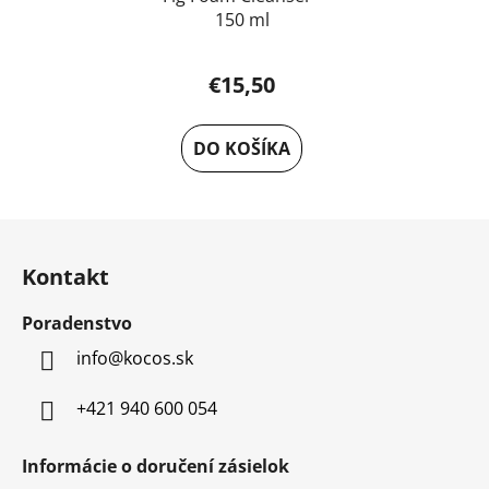
150 ml
€15,50
DO KOŠÍKA
Z
á
Kontakt
p
ä
Poradenstvo
t
info
@
kocos.sk
i
e
+421 940 600 054
Informácie o doručení zásielok