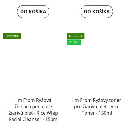
DO KOŠÍKA
DO KOŠÍKA
NOVINKA
NOVINKA
VEGAN
I'm From Ryžová
I'm From Ryžový toner
čistiaca pena pre
pre žiarivú pleť - Rice
žiarivú pleť - Rice Whip
Toner - 150ml
Facial Cleanser - 150m