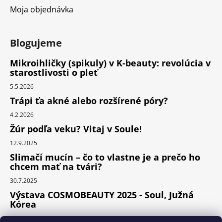
Moja objednávka
Blogujeme
Mikroihličky (spikuly) v K-beauty: revolúcia v
starostlivosti o pleť
5.5.2026
Trápi ťa akné alebo rozšírené póry?
4.2.2026
Žúr podľa veku? Vitaj v Soule!
12.9.2025
Slimačí mucín – čo to vlastne je a prečo ho
chcem mať na tvári?
30.7.2025
Výstava COSMOBEAUTY 2025 - Soul, Južná
Kórea
11.6.2025