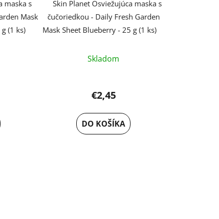
ca maska s
Skin Planet Osviežujúca maska s
Garden Mask
čučoriedkou - Daily Fresh Garden
g (1 ks)
Mask Sheet Blueberry - 25 g (1 ks)
Skladom
€2,45
DO KOŠÍKA