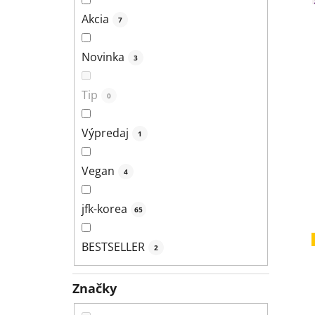
Akcia
7
Novinka
3
Tip
0
Výpredaj
1
Vegan
4
jfk-korea
65
BESTSELLER
2
Značky