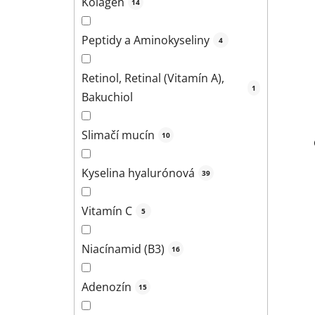
Kolagén
14
Peptidy a Aminokyseliny
4
Retinol, Retinal (Vitamín A),
1
Bakuchiol
Slimačí mucín
10
Kyselina hyalurónová
39
Vitamín C
5
Niacínamid (B3)
16
Adenozín
15