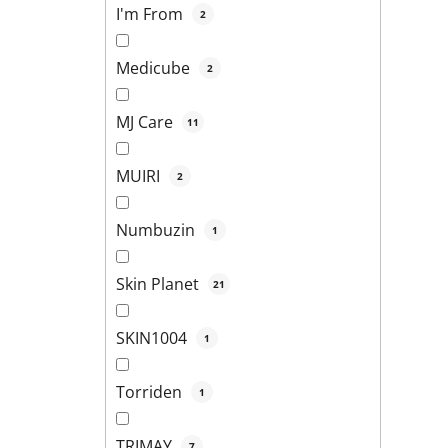
I'm From
2
Medicube
2
MJ Care
11
MUIRI
2
Numbuzin
1
Skin Planet
21
SKIN1004
1
Torriden
1
TRIMAY
7