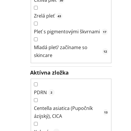
Citlivá pleť
30
Zrelá pleť
43
Pleť s pigmentovými škvrnami
17
Mladá pleť/ začíname so
12
skincare
Aktívna zložka
PDRN
2
Centella asiatica (Pupočník
13
ázijský), CICA