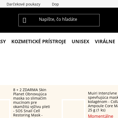
Darčekové poukazy
Doprava a platba
Vrátenie a re
ASY
KOZMETICKÉ PRÍSTROJE
UNISEX
VIRÁLNE
8 + 2 ZDARMA Skin
Muiri Intenzívne
Planet Obnovujúca
spevňujúca mask
maska so slimačím
kolagénom - Col
mucínom pre
Ampoule Core Ma
okamžitú výživu pleti
25 g (1 ks)
- SOS Snail Cell
Restoring Mask -
Momentálne