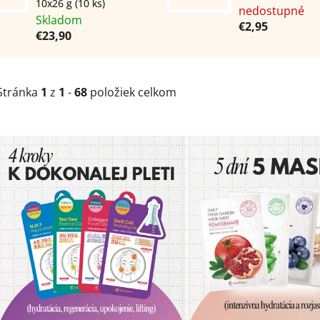
10x26 g (10 ks)
nedostupné
Skladom
€2,95
€23,90
Stránka
1
z
1
-
68
položiek celkom
V
ý
p
i
s
p
r
o
d
u