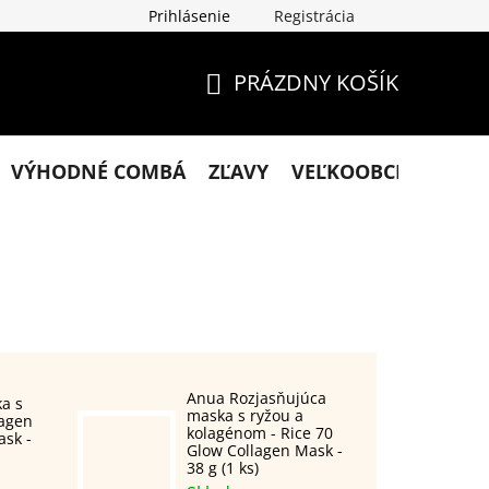
Prihlásenie
Registrácia
klamácie
Podmienky ochrany osobných údajov
Obchodn
PRÁZDNY KOŠÍK
NÁKUPNÝ
KOŠÍK
VÝHODNÉ COMBÁ
ZĽAVY
VEĽKOOBCHOD
KO
Anua Rozjasňujúca
a s
maska s ryžou a
lagen
kolagénom - Rice 70
sk -
Glow Collagen Mask -
38 g (1 ks)