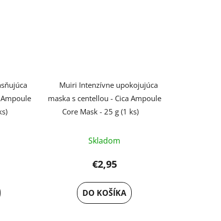
asňujúca
Muiri Intenzívne upokojujúca
a Ampoule
maska s centellou - Cica Ampoule
ks)
Core Mask - 25 g (1 ks)
Skladom
€2,95
DO KOŠÍKA