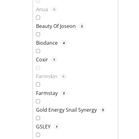
Anua
0
Beauty Of Joseon
2
Biodance
4
Coxir
1
Farmskin
0
Farmstay
2
Gold Energy Snail Synergy
5
GSLEY
1