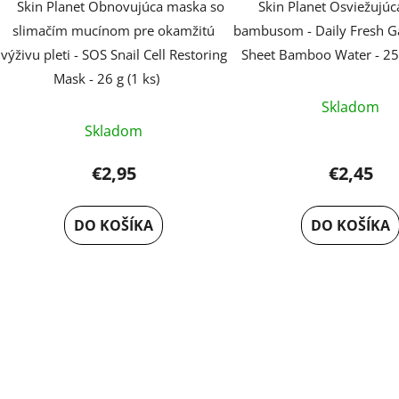
Skin Planet Obnovujúca maska so
Skin Planet Osviežujú
slimačím mucínom pre okamžitú
bambusom - Daily Fresh 
výživu pleti - SOS Snail Cell Restoring
Sheet Bamboo Water - 25 
Mask - 26 g (1 ks)
Skladom
Skladom
€2,95
€2,45
DO KOŠÍKA
DO KOŠÍKA