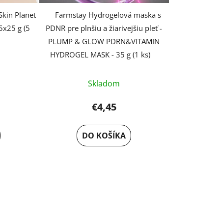
t
o
kin Planet
Farmstay Hydrogelová maska s
v
5x25 g (5
PDNR pre plnšiu a žiarivejšiu pleť -
PLUMP & GLOW PDRN&VITAMIN
HYDROGEL MASK - 35 g (1 ks)
Skladom
€4,45
DO KOŠÍKA