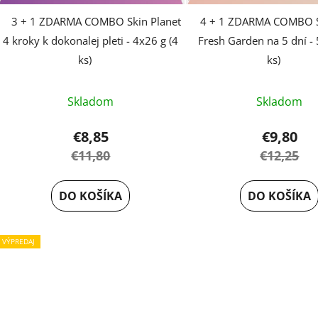
k
t
3 + 1 ZDARMA COMBO Skin Planet
4 + 1 ZDARMA COMBO S
o
4 kroky k dokonalej pleti - 4x26 g (4
Fresh Garden na 5 dní - 
v
ks)
ks)
Skladom
Skladom
€8,85
€9,80
€11,80
€12,25
DO KOŠÍKA
DO KOŠÍKA
VÝPREDAJ