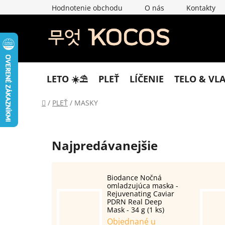
Prejsť
Hodnotenie obchodu
O nás
Kontakty
na
obsah
LETO ☀️​⛱️​
PLEŤ
LÍČENIE
TELO & VL
Domov
/
PLEŤ
/
MASKY
Najpredávanejšie
Biodance Nočná
omladzujúca maska -
Rejuvenating Caviar
PDRN Real Deep
Mask - 34 g (1 ks)
Objednané u