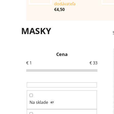
dodávateľa
€4,50
MASKY
B
o
Cena
č
n
€
1
€
33
ý
p
a
n
e
Na sklade
l
67