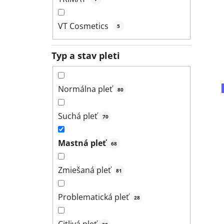
VT Cosmetics
5
Typ a stav pleti
Normálna pleť
80
Suchá pleť
70
Mastná pleť
68
Zmiešaná pleť
81
Problematická pleť
28