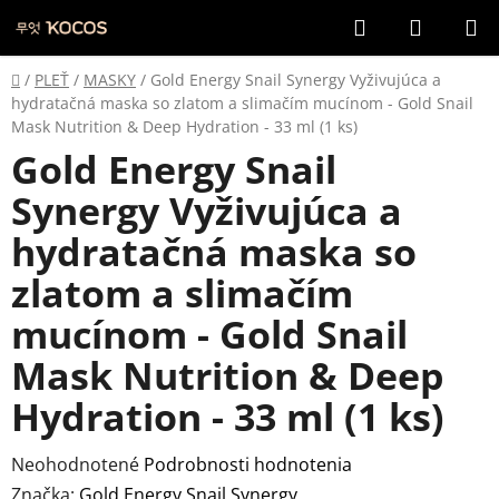
Prejsť
Hľadať
NÁKUP
na
KOŠÍK
obsah
Domov
/
PLEŤ
/
MASKY
/
Gold Energy Snail Synergy Vyživujúca a
hydratačná maska so zlatom a slimačím mucínom - Gold Snail
Mask Nutrition & Deep Hydration - 33 ml (1 ks)
Gold Energy Snail
Synergy Vyživujúca a
hydratačná maska so
zlatom a slimačím
mucínom - Gold Snail
Mask Nutrition & Deep
Hydration - 33 ml (1 ks)
Priemerné
Neohodnotené
Podrobnosti hodnotenia
hodnotenie
Značka:
Gold Energy Snail Synergy