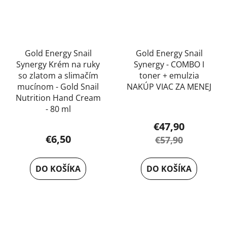
Gold Energy Snail
Gold Energy Snail
Synergy Krém na ruky
Synergy - COMBO I
so zlatom a slimačím
toner + emulzia
mucínom - Gold Snail
NAKÚP VIAC ZA MENEJ
Nutrition Hand Cream
- 80 ml
€47,90
Priemerné
€6,50
€57,90
hodnotenie
produktu
DO KOŠÍKA
DO KOŠÍKA
je
5,0
z
5
hviezdičiek.