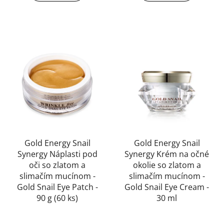
5
hviezdičiek.
Gold Energy Snail
Gold Energy Snail
Synergy Náplasti pod
Synergy Krém na očné
oči so zlatom a
okolie so zlatom a
slimačím mucínom -
slimačím mucínom -
Gold Snail Eye Patch -
Gold Snail Eye Cream -
90 g (60 ks)
30 ml
Priemerné