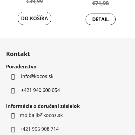
€39,99
€71,98
DO KOŠÍKA
DETAIL
Z
á
Kontakt
p
ä
Poradenstvo
t
info
@
kocos.sk
i
e
+421 940 600 054
Informácie o doručení zásielok
mojbalik@kocos.sk
+421 905 908 714