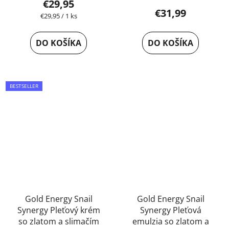
€29,95
hodnotenie
€31,99
Jednotková
€29,95 / 1 ks
produktu
cena:
je
DO KOŠÍKA
DO KOŠÍKA
5,0
z
5
BESTSELLER
hviezdičiek.
Gold Energy Snail
Gold Energy Snail
Synergy Pleťový krém
Synergy Pleťová
so zlatom a slimačím
emulzia so zlatom a