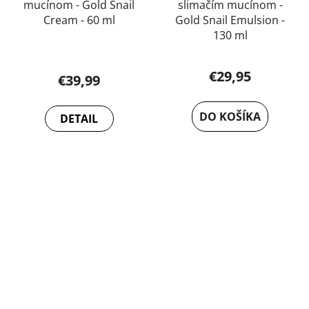
mucínom - Gold Snail
slimačím mucínom -
Cream - 60 ml
Gold Snail Emulsion -
130 ml
Priemerné
hodnotenie
€29,95
€39,99
produktu
je
DO KOŠÍKA
DETAIL
5,0
z
5
hviezdičiek.