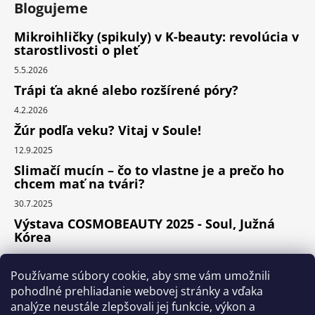
Blogujeme
Mikroihličky (spikuly) v K-beauty: revolúcia v
starostlivosti o pleť
5.5.2026
Trápi ťa akné alebo rozšírené póry?
4.2.2026
Žúr podľa veku? Vitaj v Soule!
12.9.2025
Slimačí mucín – čo to vlastne je a prečo ho
chcem mať na tvári?
30.7.2025
Výstava COSMOBEAUTY 2025 - Soul, Južná
Kórea
11.6.2025
Používame súbory cookie, aby sme vám umožnili
pohodlné prehliadanie webovej stránky a vďaka
analýze neustále zlepšovali jej funkcie, výkon a