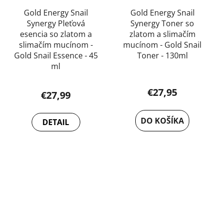
Gold Energy Snail
Gold Energy Snail
Synergy Pleťová
Synergy Toner so
esencia so zlatom a
zlatom a slimačím
slimačím mucínom -
mucínom - Gold Snail
Gold Snail Essence - 45
Toner - 130ml
ml
Priemerné
Priemerné
hodnotenie
€27,95
€27,99
hodnotenie
produktu
produktu
je
DO KOŠÍKA
DETAIL
je
5,0
5,0
z
z
5
5
hviezdičiek.
hviezdičiek.