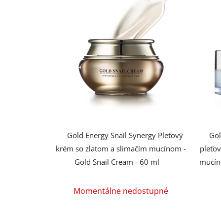
Gold Energy Snail Synergy Pleťový
Gol
krém so zlatom a slimačím mucínom -
pleťo
Gold Snail Cream - 60 ml
mucín
Priemerné
Momentálne nedostupné
hodnotenie
produktu