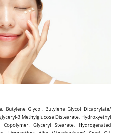
de, Butylene Glycol, Butylene Glycol Dicaprylate/
yglyceryl-3 Methylglucose Distearate, Hydroxyethyl
e Copolymer, Glyceryl Stearate, Hydrogenated
aine, Limnanthes Alba (Meadowfoam) Seed Oil,