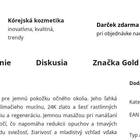
Kórejská kozmetika
Darček zdarma
inovatívna, kvalitná,
pri objednávke na
trendy
nie
Diskusia
Značka
Gold 
Dod
ý pre jemnú pokožku očného okolia. Jeho ľahká
Kate
limačieho mucínu, 24K zlato a šesť rastlinných
EAN
áciu a regeneráciu. Jemnou masážou pri nanášaní
i očí, čo napomáha redukcii opuchov a tmavých
 sviežosť, žiarivosť a mladistvý vzhľad vďaka
Typ 