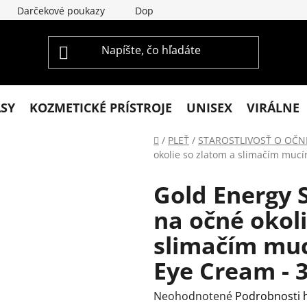
Darčekové poukazy
Doprava a platba
Vrátenie a re
ASY
KOZMETICKÉ PRÍSTROJE
UNISEX
VIRÁLNE
Domov
/
PLEŤ
/
STAROSTLIVOSŤ O OČN
okolie so zlatom a slimačím mucí
Gold Energy 
na očné okoli
slimačím muc
Eye Cream - 
Priemerné
Neohodnotené
Podrobnosti 