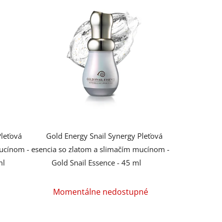
Pleťová
Gold Energy Snail Synergy Pleťová
ucínom -
esencia so zlatom a slimačím mucínom -
ml
Gold Snail Essence - 45 ml
Priemerné
Momentálne nedostupné
hodnotenie
produktu