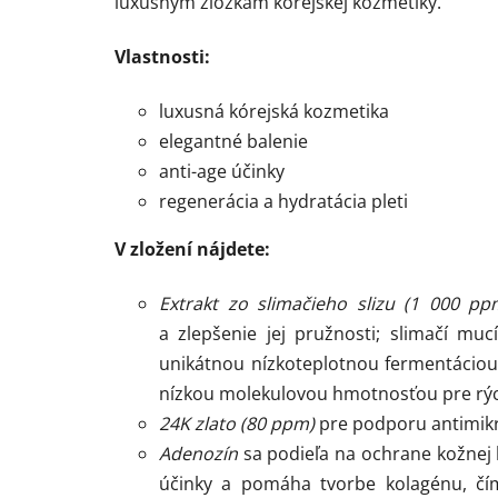
luxusným zložkám kórejskej kozmetiky.
Vlastnosti:
luxusná kórejská kozmetika
elegantné balenie
anti-age účinky
regenerácia a hydratácia pleti
V zložení nájdete:
Extrakt zo slimačieho slizu (1 000 p
a zlepšenie jej pružnosti; s
limačí muc
unikátnou nízkoteplotnou fermentáciou
nízkou molekulovou hmotnosťou pre rýc
24K zlato (80 ppm)
pre podporu antimikro
Adenozín
sa podieľa na ochrane kožnej 
účinky a pomáha tvorbe kolagénu, čí