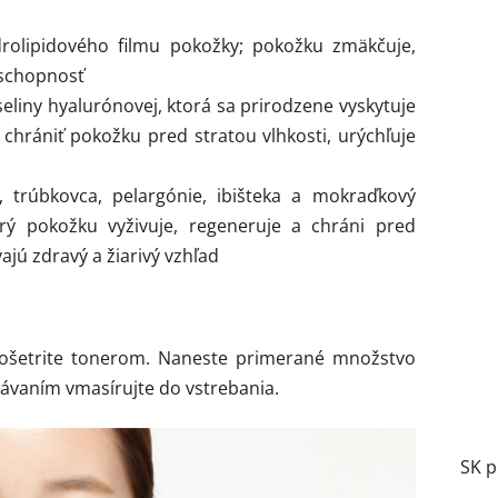
rolipidového filmu pokožky; pokožku zmäkčuje,
yschopnosť
seliny hyalurónovej, ktorá sa prirodzene vyskytuje
chrániť pokožku pred stratou vlhkosti, urýchľuje
, trúbkovca, pelargónie, ibišteka a mokraďkový
orý pokožku vyživuje, regeneruje a chráni pred
jú zdravý a žiarivý vzhľad
ošetrite tonerom. Naneste primerané množstvo
ávaním vmasírujte do vstrebania.
SK p