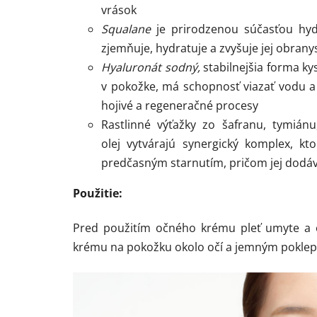
vrások
Squalane
je prirodzenou súčasťou hyd
zjemňuje, hydratuje a zvyšuje jej obran
Hyaluronát sodný,
stabilnejšia forma ky
v pokožke, má schopnosť viazať vodu a 
hojivé a regeneračné procesy
Rastlinné výťažky zo šafranu, tymiánu
olej vytvárajú synergický komplex, kt
predčasným starnutím, pričom jej dodáva
Použitie:
Pred použitím očného krému pleť umyte a 
krému na pokožku okolo očí a jemným poklep