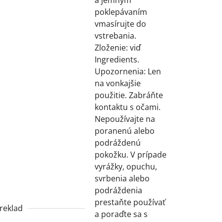
a jemným
poklepávaním
vmasírujte do
vstrebania.
Zloženie: viď
Ingredients.
Upozornenia: Len
na vonkajšie
použitie. Zabráňte
kontaktu s očami.
Nepoužívajte na
poranenú alebo
podráždenú
pokožku. V prípade
vyrážky, opuchu,
svrbenia alebo
podráždenia
prestaňte používať
reklad
a poraďte sa s