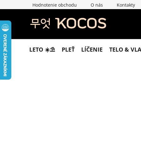
Prejsť
Hodnotenie obchodu
O nás
Kontakty
na
obsah
LETO ☀️​⛱️​
PLEŤ
LÍČENIE
TELO & VL