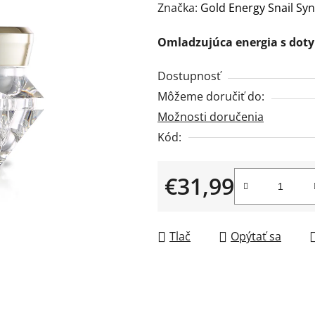
hodnotenie
Značka:
Gold Energy Snail Sy
produktu
Omladzujúca energia s doty
je
0,0
Dostupnosť
z
Môžeme doručiť do:
5
Možnosti doručenia
hviezdičiek.
Kód:
€31,99
Jednotková cena:
Tlač
Opýtať sa