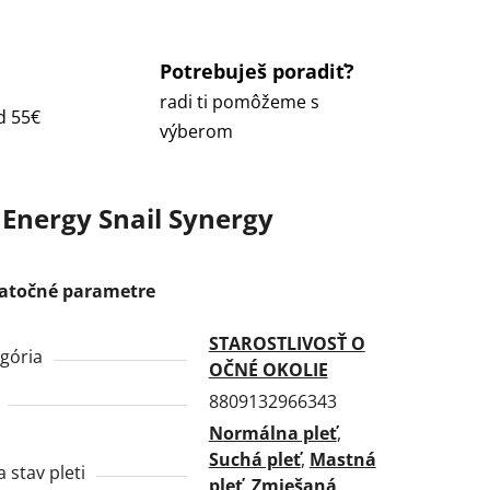
Potrebuješ poradiť?
radi ti pomôžeme s
d 55€
výberom
Energy Snail Synergy
atočné parametre
STAROSTLIVOSŤ O
gória
OČNÉ OKOLIE
8809132966343
Normálna pleť
,
Suchá pleť
,
Mastná
a stav pleti
pleť
,
Zmiešaná