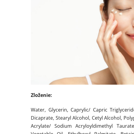
Zloženie:
Water, Glycerin, Caprylic/ Capric Triglyceri
Dicaprate, Stearyl Alcohol, Cetyl Alcohol, Pol
Acrylate/ Sodium Acryloyldimethyl Taurat
Vegetable Oil, Ethylhexyl Palmitate, Bet