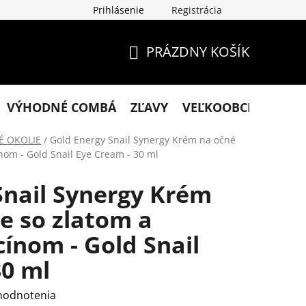
Prihlásenie
Registrácia
klamácie
Podmienky ochrany osobných údajov
Obchodn
PRÁZDNY KOŠÍK
NÁKUPNÝ
KOŠÍK
VÝHODNÉ COMBÁ
ZĽAVY
VEĽKOOBCHOD
KO
É OKOLIE
/
Gold Energy Snail Synergy Krém na očné
nom - Gold Snail Eye Cream - 30 ml
Snail Synergy Krém
e so zlatom a
ínom - Gold Snail
30 ml
hodnotenia