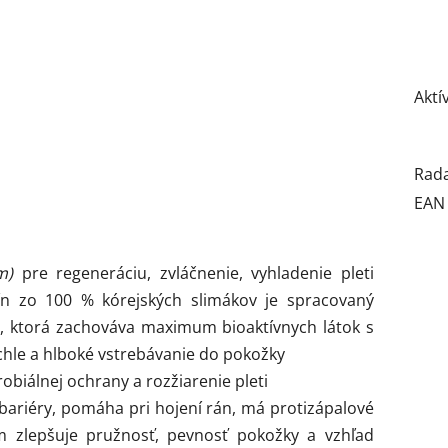
Aktí
Rad
EAN
pm)
pre regeneráciu, zvláčnenie, vyhladenie pleti
ín zo 100 % kórejských slimákov je spracovaný
, ktorá zachováva maximum bioaktívnych látok s
hle a hlboké vstrebávanie do pokožky
biálnej ochrany a rozžiarenie pleti
bariéry, pomáha pri hojení rán, má protizápalové
m zlepšuje pružnosť, pevnosť pokožky a vzhľad