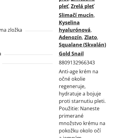
pleť
,
Zrelá pleť
Slimačí mucín
,
Kyselina
vna zložka
hyalurónová
,
Adenozín
,
Zlato
,
Squalane (Skvalán)
a
Gold Snail
8809132966343
Anti-age krém na
očné okolie
regeneruje,
hydratuje a bojuje
proti starnutiu pleti.
Použitie: Naneste
primerané
množstvo krému na
pokožku okolo očí