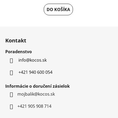
DO KOŠÍKA
Z
á
Kontakt
p
ä
Poradenstvo
t
info
@
kocos.sk
i
e
+421 940 600 054
Informácie o doručení zásielok
mojbalik@kocos.sk
+421 905 908 714