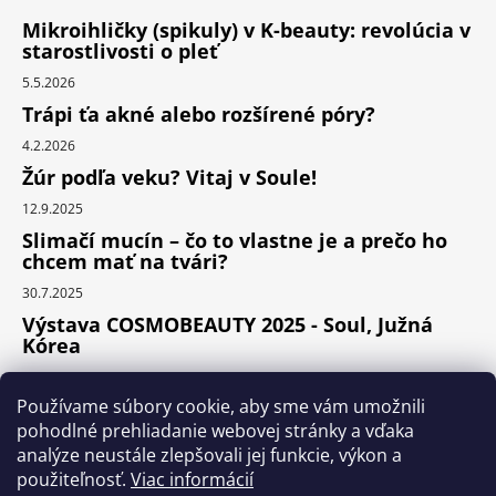
Mikroihličky (spikuly) v K-beauty: revolúcia v
starostlivosti o pleť
5.5.2026
Trápi ťa akné alebo rozšírené póry?
4.2.2026
Žúr podľa veku? Vitaj v Soule!
12.9.2025
Slimačí mucín – čo to vlastne je a prečo ho
chcem mať na tvári?
30.7.2025
Výstava COSMOBEAUTY 2025 - Soul, Južná
Kórea
11.6.2025
Používame súbory cookie, aby sme vám umožnili
pohodlné prehliadanie webovej stránky a vďaka
analýze neustále zlepšovali jej funkcie, výkon a
Instagram
použiteľnosť.
Viac informácií