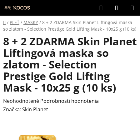
Prejsť
Hľadať
NÁKUP
na
KOŠÍK
obsah
Domov
/
PLEŤ
/
MASKY
/
8 + 2 ZDARMA Skin Planet Liftingová maska
so zlatom - Selection Prestige Gold Lifting Mask - 10x25 g (10 ks)
8 + 2 ZDARMA Skin Planet
Liftingová maska so
zlatom - Selection
Prestige Gold Lifting
Mask - 10x25 g (10 ks)
Priemerné
Neohodnotené
Podrobnosti hodnotenia
hodnotenie
Značka:
Skin Planet
produktu
je
0,0