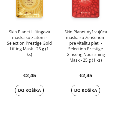
Skin Planet Liftingová
Skin Planet Vyživujúca
maska so zlatom -
maska so ženšenom
Selection Prestige Gold
pre vitalitu pleti -
Lifting Mask - 25 g (1
Selection Prestige
ks)
Ginseng Nourishing
Mask - 25 g (1 ks)
Priemerné
hodnotenie
€2,45
€2,45
produktu
je
DO KOŠÍKA
DO KOŠÍKA
5,0
z
5
hviezdičiek.