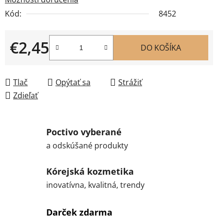
Kód:
8452
€2,45
DO KOŠÍKA
Jednotková cena:
Tlač
Opýtať sa
Strážiť
Zdieľať
Poctivo vyberané
a odskúšané produkty
Kórejská kozmetika
inovatívna, kvalitná, trendy
Darček zdarma