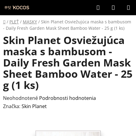
Prejsť
Hľadať
NÁKUP
na
KOŠÍK
obsah
Domov
/
PLEŤ
/
MASKY
/
Skin Planet Osviežujúca maska s bambusom
- Daily Fresh Garden Mask Sheet Bamboo Water - 25 g (1 ks)
Skin Planet Osviežujúca
maska s bambusom -
Daily Fresh Garden Mask
Sheet Bamboo Water - 25
g (1 ks)
Priemerné
Neohodnotené
Podrobnosti hodnotenia
hodnotenie
Značka:
Skin Planet
produktu
je
0,0