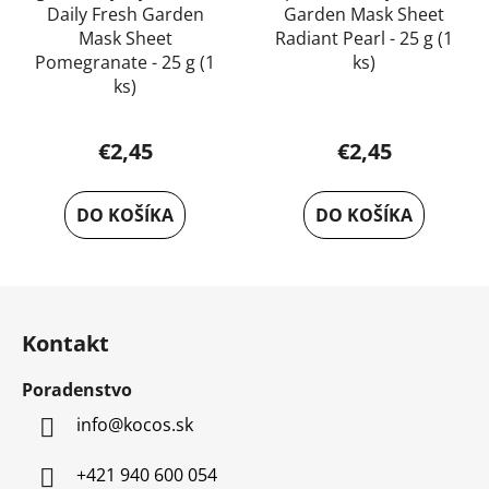
Daily Fresh Garden
Garden Mask Sheet
Mask Sheet
Radiant Pearl - 25 g (1
Pomegranate - 25 g (1
ks)
ks)
€2,45
€2,45
DO KOŠÍKA
DO KOŠÍKA
Z
á
Kontakt
p
ä
Poradenstvo
t
info
@
kocos.sk
i
e
+421 940 600 054