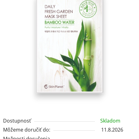
z
5
hviezdičiek.
Dostupnosť
Skladom
Môžeme doručiť do:
11.8.2026
Možnosti doručenia