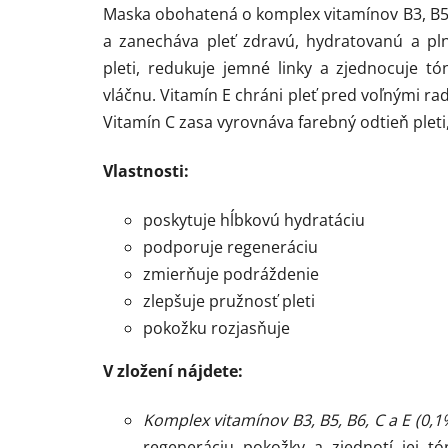
Maska obohatená o komplex vitamínov B3, B5, B
a zanecháva pleť zdravú, hydratovanú a pl
pleti, redukuje jemné linky a zjednocuje t
vláčnu. Vitamín E chráni pleť pred voľnými ra
Vitamín C zasa vyrovnáva farebný odtieň pleti, 
Vlastnosti:
poskytuje hĺbkovú hydratáciu
podporuje regeneráciu
zmierňuje podráždenie
zlepšuje pružnosť pleti
pokožku rozjasňuje
V zložení nájdete:
Komplex vitamínov B3, B5, B6, C a E (0,
regeneráciu pokožky a zjednotí jej tó