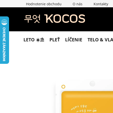
Prejsť
Hodnotenie obchodu
O nás
Kontakty
na
obsah
LETO ☀️​⛱️​
PLEŤ
LÍČENIE
TELO & VL