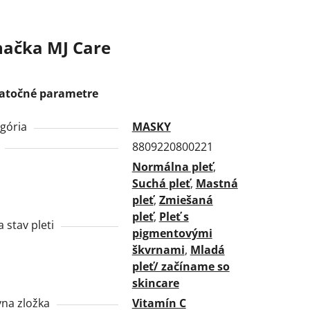
načka
MJ Care
atočné parametre
gória
MASKY
8809220800221
Normálna pleť
,
Suchá pleť
,
Mastná
pleť
,
Zmiešaná
pleť
,
Pleť s
a stav pleti
pigmentovými
škvrnami
,
Mladá
pleť/ začíname so
skincare
vna zložka
Vitamín C