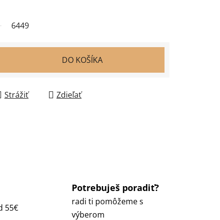
6449
DO KOŠÍKA
Strážiť
Zdieľať
Potrebuješ poradiť?
radi ti pomôžeme s
d 55€
výberom