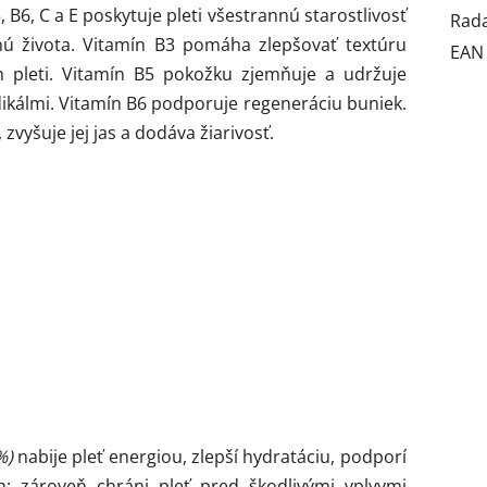
6, C a E poskytuje pleti všestrannú starostlivosť
Rad
nú života. Vitamín B3 pomáha zlepšovať textúru
EAN
ón pleti. Vitamín B5 pokožku zjemňuje a udržuje
dikálmi. Vitamín B6 podporuje regeneráciu buniek.
zvyšuje jej jas a dodáva žiarivosť.
1%)
nabije pleť energiou, zlepší hydratáciu, podporí
n; zároveň chráni pleť pred škodlivými vplyvmi