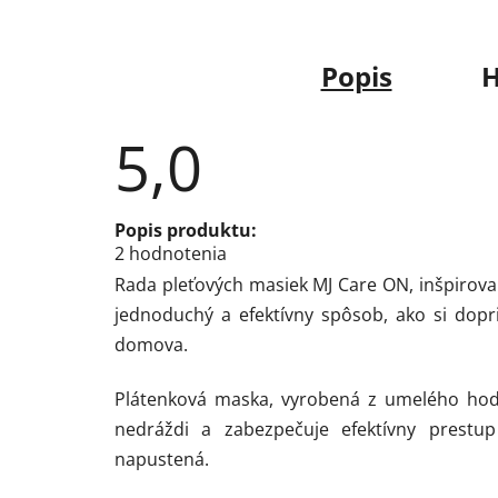
Popis
H
5,0
Priemerné
Popis produktu:
hodnotenie
2 hodnotenia
produktu
je
Rada pleťových masiek MJ Care ON, inšpirova
5,0
z
jednoduchý a efektívny spôsob, ako si dopri
5
domova.
hviezdičiek.
Plátenková maska, vyrobená z umelého hodv
nedráždi a zabezpečuje efektívny prestup
napustená.