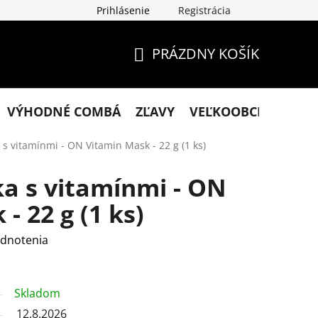
Prihlásenie
Registrácia
klamácie
Podmienky ochrany osobných údajov
Obchodn
PRÁZDNY KOŠÍK
NÁKUPNÝ
KOŠÍK
VÝHODNÉ COMBÁ
ZĽAVY
VEĽKOOBCHOD
KO
s vitamínmi - ON Vitamin Mask - 22 g (1 ks)
a s vitamínmi - ON
- 22 g (1 ks)
dnotenia
Skladom
12.8.2026