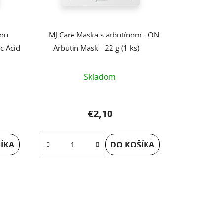
nou
MJ Care Maska s arbutínom - ON
c Acid
Arbutin Mask - 22 g (1 ks)
Skladom
€2,10
ÍKA
DO KOŠÍKA