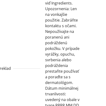
viď Ingredients.
Upozornenia: Len
na vonkajšie
použitie. Zabráňte
kontaktu s očami.
Nepoužívajte na
poranenú ani
podráždenú
pokožku. V prípade
vyrážky, opuchu,
svrbenia alebo
podráždenia
reklad
prestaňte používať
a poraďte sa s
dermatológom.
Dátum minimálnej
trvanlivosti:
uvedený na obale v
tvare RRRR.MM.DD.