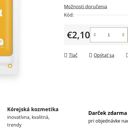
Možnosti doručenia
z
5
Kód:
hviezdičiek.
€2,10
Jednotková cena:
Tlač
Opýtať sa
Kórejská kozmetika
Darček zdarma
inovatívna, kvalitná,
pri objednávke na
trendy