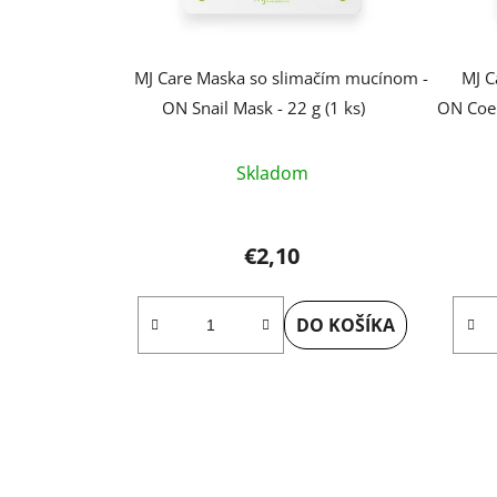
MJ Care Maska so slimačím mucínom -
MJ C
ON Snail Mask - 22 g (1 ks)
ON Coen
Skladom
€2,10
DO KOŠÍKA