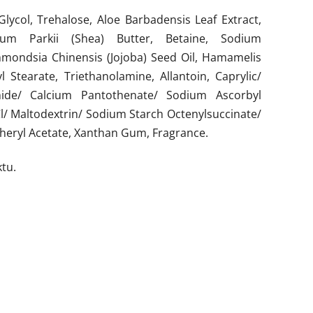
Glycol, Trehalose, Aloe Barbadensis Leaf Extract,
mum Parkii (Shea) Butter, Betaine, Sodium
mmondsia Chinensis (Jojoba) Seed Oil, Hamamelis
l Stearate, Triethanolamine, Allantoin, Caprylic/
amide/ Calcium Pantothenate/ Sodium Ascorbyl
l/ Maltodextrin/ Sodium Starch Octenylsuccinate/
pheryl Acetate, Xanthan Gum, Fragrance.
tu.