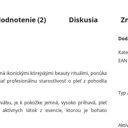
odnotenie (2)
Diskusia
Z
Dod
Kate
EAN
ná ikonickými kórejskými beauty rituálmi, ponúka
ať profesionálnu starostlivosť o pleť z pohodlia
Typ 
ábu, je k pokožke jemná, vysoko priľnavá, pleť
 aktívnych látok z esencie, ktorou je bohato
Aktí