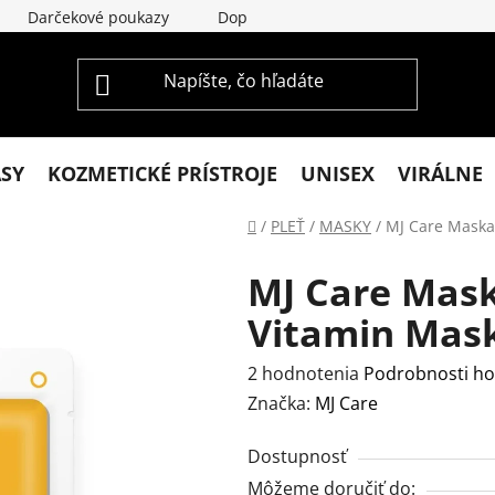
Darčekové poukazy
Doprava a platba
Vrátenie a re
ASY
KOZMETICKÉ PRÍSTROJE
UNISEX
VIRÁLNE
Domov
/
PLEŤ
/
MASKY
/
MJ Care Maska 
MJ Care Mask
Vitamin Mask 
Priemerné
2 hodnotenia
Podrobnosti ho
hodnotenie
Značka:
MJ Care
produktu
Dostupnosť
je
Môžeme doručiť do:
5,0