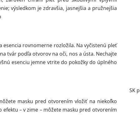
e; výsledkom je zdravšia, jasnejšia a pružnejšia
o
a esencia rovnomerne rozložila. Na vyčistenú pleť
na tvár podľa otvorov na oči, nos a ústa. Nechajte
vyšnú esenciu jemne vtrite do pokožky do úplného
SK p
 môžete masku pred otvorením vložiť na niekoľko
ho efektu – v zime – môžete masku pred otvorením