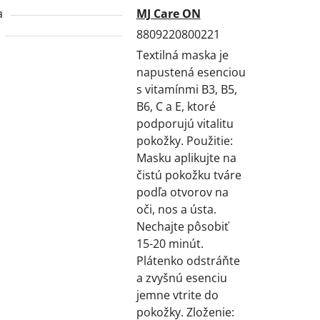
a
MJ Care ON
8809220800221
Textilná maska je
napustená esenciou
s vitamínmi B3, B5,
B6, C a E, ktoré
podporujú vitalitu
pokožky. Použitie:
Masku aplikujte na
čistú pokožku tváre
podľa otvorov na
oči, nos a ústa.
Nechajte pôsobiť
15-20 minút.
Plátenko odstráňte
a zvyšnú esenciu
jemne vtrite do
pokožky. Zloženie: