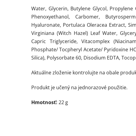
Water, Glycerin, Butylene Glycol, Propylene 
Phenoxyethanol, Carbomer, Butyrosper
Hyaluronate, Portulaca Oleracea Extract, Si
Virginiana (Witch Hazel) Leaf Water, Glycery
Capric Triglyceride, Vitacomplex (Niacin
Phosphate/ Tocpheryl Acetate/ Pyridoxine HC
Silica), Polysorbate 60, Disodium EDTA, Toco
Aktuálne zloženie kontrolujte na obale produk
Produkt je učený na jednorazové použitie.
Hmotnosť:
22 g