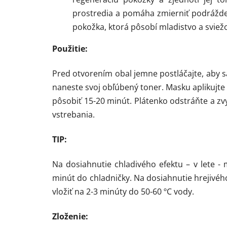
prostredia a pomáha zmierniť podráždeni
pokožka, ktorá pôsobí mladistvo a sviež
Použitie:
Pred otvorením obal jemne postláčajte, aby s
naneste svoj obľúbený toner. Masku aplikujte 
pôsobiť 15-20 minút. Plátenko odstráňte a z
vstrebania.
TIP:
Na dosiahnutie chladivého efektu – v lete -
minút do chladničky. Na dosiahnutie hrejivé
vložiť na 2-3 minúty do 50-60 ºC vody.
Zloženie: