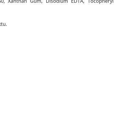
te 60, Xanthan Gum, Disodium EDTA, Tocopheryl
tu.