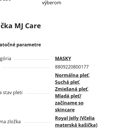
výberom
čka
MJ Care
atočné parametre
gória
MASKY
8809220800177
Normálna pleť
,
Suchá pleť
,
Zmiešaná pleť
,
a stav pleti
Mladá pleť/
začíname so
skincare
Royal Jelly (Včelia
vna zložka
materská kašička)