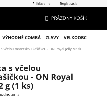
Prihlásenie
Registrácia
klamácie
Podmienky ochrany osobných údajov
Obchodn
PRÁZDNY KOŠÍK
NÁKUPNÝ
KOŠÍK
VÝHODNÉ COMBÁ
ZĽAVY
VEĽKOOBCHOD
KO
s včelou materskou kašičkou - ON Royal Jelly Mask
a s včelou
šičkou - ON Royal
2 g (1 ks)
hodnotenia