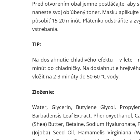
Pred otvorením obal jemne postláčajte, aby s
naneste svoj obľúbený toner. Masku aplikujte 
pôsobiť 15-20 minút. Plátenko odstráňte a z
vstrebania.
TIP:
Na dosiahnutie chladivého efektu – v lete -
minút do chladničky. Na dosiahnutie hrejivé
vložiť na 2-3 minúty do 50-60 ºC vody.
Zloženie:
Water, Glycerin, Butylene Glycol, Propylen
Barbadensis Leaf Extract, Phenoxyethanol, 
(Shea) Butter, Betaine, Sodium Hyaluronate, 
(Jojoba) Seed Oil, Hamamelis Virginiana (Wi