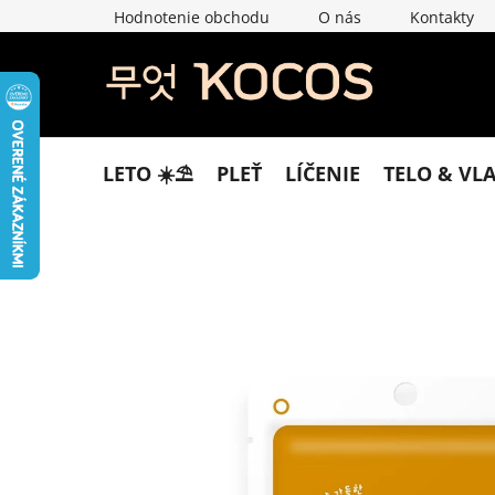
Prejsť
Hodnotenie obchodu
O nás
Kontakty
na
obsah
LETO ☀️​⛱️​
PLEŤ
LÍČENIE
TELO & VL