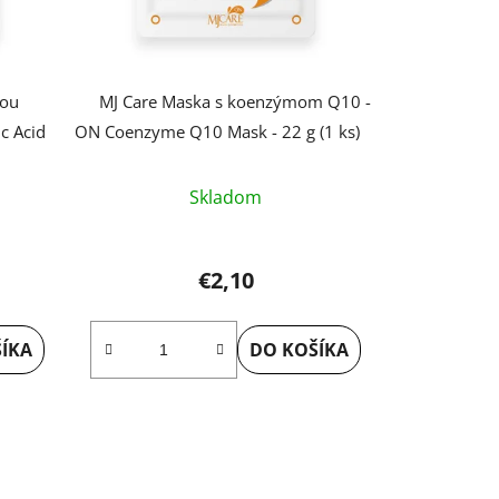
nou
MJ Care Maska s koenzýmom Q10 -
c Acid
ON Coenzyme Q10 Mask - 22 g (1 ks)
Skladom
€2,10
ÍKA
DO KOŠÍKA