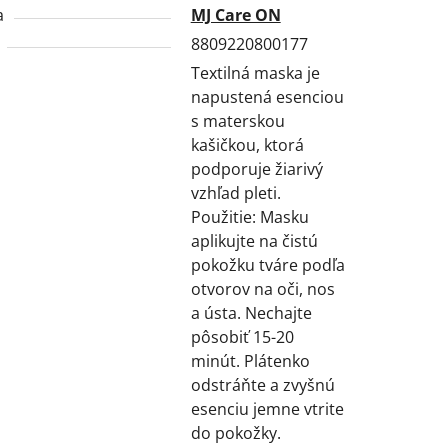
a
MJ Care ON
8809220800177
Textilná maska je
napustená esenciou
s materskou
kašičkou, ktorá
podporuje žiarivý
vzhľad pleti.
Použitie: Masku
aplikujte na čistú
pokožku tváre podľa
otvorov na oči, nos
a ústa. Nechajte
pôsobiť 15-20
minút. Plátenko
odstráňte a zvyšnú
esenciu jemne vtrite
do pokožky.