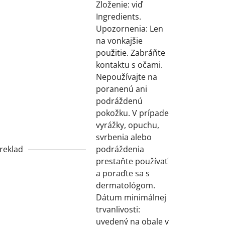
Zloženie: viď
Ingredients.
Upozornenia: Len
na vonkajšie
použitie. Zabráňte
kontaktu s očami.
Nepoužívajte na
poranenú ani
podráždenú
pokožku. V prípade
vyrážky, opuchu,
svrbenia alebo
reklad
podráždenia
prestaňte používať
a poraďte sa s
dermatológom.
Dátum minimálnej
trvanlivosti:
uvedený na obale v