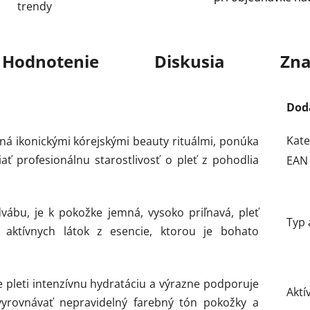
trendy
Hodnotenie
Diskusia
Zna
Dod
Kate
ná ikonickými kórejskými beauty rituálmi, ponúka
ať profesionálnu starostlivosť o pleť z pohodlia
EAN
ábu, je k pokožke jemná, vysoko priľnavá, pleť
Typ 
 aktívnych látok z esencie, ktorou je bohato
 pleti intenzívnu hydratáciu a výrazne podporuje
Aktí
vyrovnávať nepravidelný farebný tón pokožky a