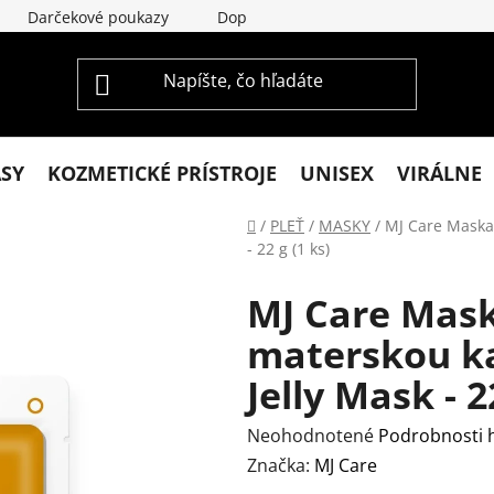
Darčekové poukazy
Doprava a platba
Vrátenie a re
ASY
KOZMETICKÉ PRÍSTROJE
UNISEX
VIRÁLNE
Domov
/
PLEŤ
/
MASKY
/
MJ Care Maska 
- 22 g (1 ks)
MJ Care Mask
materskou ka
Jelly Mask - 2
Priemerné
Neohodnotené
Podrobnosti 
hodnotenie
Značka:
MJ Care