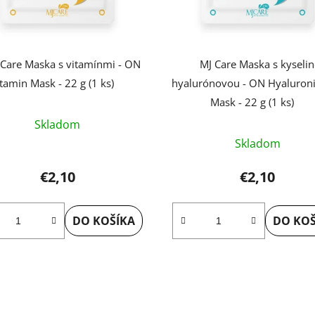
 Care Maska s vitamínmi - ON
MJ Care Maska s kyseli
tamin Mask - 22 g (1 ks)
hyalurónovou - ON Hyaluroni
Mask - 22 g (1 ks)
Priemerné
Skladom
hodnotenie
Skladom
produktu
je
€2,10
€2,10
5,0
z
DO KOŠÍKA
DO KOŠ
5
hviezdičiek.