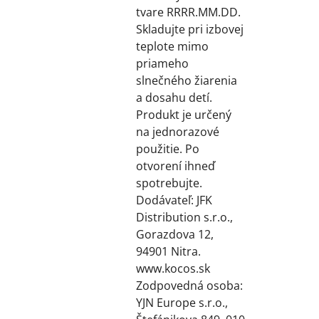
tvare RRRR.MM.DD.
Skladujte pri izbovej
teplote mimo
priameho
slnečného žiarenia
a dosahu detí.
Produkt je určený
na jednorazové
použitie. Po
otvorení ihneď
spotrebujte.
Dodávateľ: JFK
Distribution s.r.o.,
Gorazdova 12,
94901 Nitra.
www.kocos.sk
Zodpovedná osoba:
YJN Europe s.r.o.,