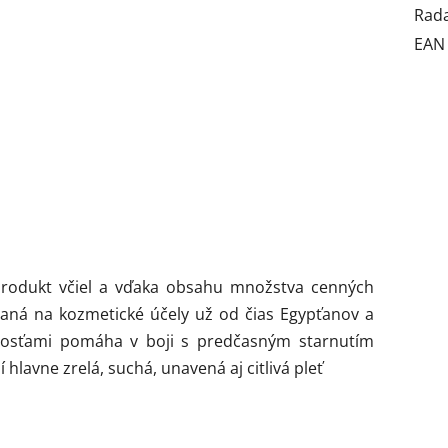
Rad
EAN
rodukt včiel a vďaka obsahu množstva cenných
ívaná na kozmetické účely už od čias Egypťanov a
tnosťami pomáha v boji s predčasným starnutím
í hlavne zrelá, suchá, unavená aj citlivá pleť