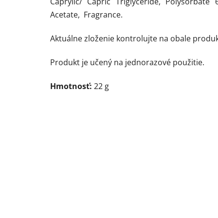
Caprylic/ Capric Triglyceride, Polysorba
Acetate, Fragrance.
Aktuálne zloženie kontrolujte na obale produk
Produkt je učený na jednorazové použitie.
Hmotnosť:
22 g