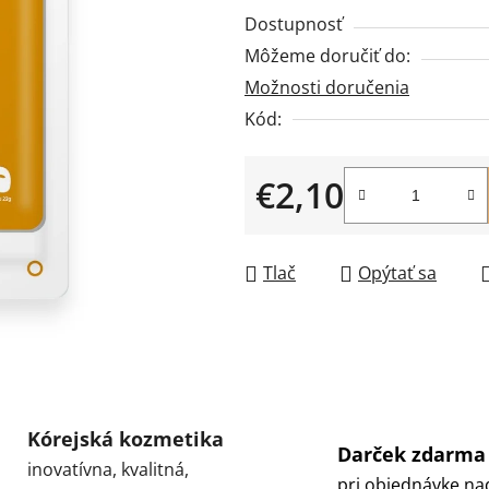
produktu
Dostupnosť
je
Môžeme doručiť do:
0,0
Možnosti doručenia
z
5
Kód:
hviezdičiek.
€2,10
Jednotková cena:
Tlač
Opýtať sa
Kórejská kozmetika
Darček zdarma
inovatívna, kvalitná,
pri objednávke na