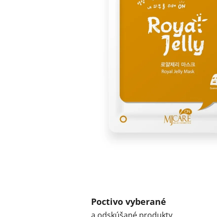
Poctivo vyberané
a odskúšané produkty