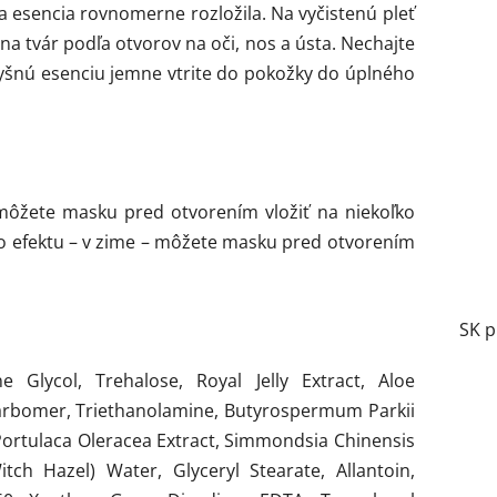
a esencia rovnomerne rozložila. Na vyčistenú pleť
na tvár podľa otvorov na oči, nos a ústa. Nechajte
vyšnú esenciu jemne vtrite do pokožky do úplného
 môžete masku pred otvorením vložiť na niekoľko
ho efektu – v zime – môžete masku pred otvorením
SK p
e Glycol, Trehalose, Royal Jelly Extract, Aloe
Carbomer, Triethanolamine, Butyrospermum Parkii
Portulaca Oleracea Extract, Simmondsia Chinensis
tch Hazel) Water, Glyceryl Stearate, Allantoin,