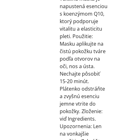
napustená esenciou
s koenzýmom Q10,
ktorý podporuje
vitalitu a elasticitu
pleti. Použitie:
Masku aplikujte na
čistú pokožku tváre
podľa otvorov na
oči, nos a ústa.
Nechajte pôsobiť
15-20 minút.
Plátenko odstráňte
a zvyšnú esenciu
jemne vtrite do
pokožky. Zloženie:
viď Ingredients.
Upozornenia: Len
na vonkajšie