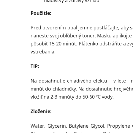
mladistvý a zdravý vzhľad
Použitie:
Pred otvorením obal jemne postláčajte, aby s
naneste svoj obľúbený toner. Masku aplikujte 
pôsobiť 15-20 minút. Plátenko odstráňte a z
vstrebania.
TIP:
Na dosiahnutie chladivého efektu – v lete -
minút do chladničky. Na dosiahnutie hrejivé
vložiť na 2-3 minúty do 50-60 ºC vody.
Zloženie:
Water, Glycerin, Butylene Glycol, Propylene 