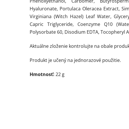
Phenoxyethanol, Carbomer, Butyrosper
Hyaluronate, Portulaca Oleracea Extract, Si
Virginiana (Witch Hazel) Leaf Water, Glycery
Capric Triglyceride, Coenzyme Q10 (Wate
Polysorbate 60, Disodium EDTA, Tocopheryl A
Aktuálne zloženie kontrolujte na obale produk
Produkt je učený na jednorazové použitie.
Hmotnosť:
22 g