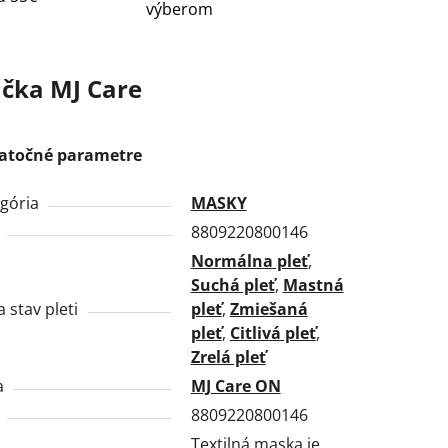
výberom
čka
MJ Care
atočné parametre
gória
MASKY
8809220800146
Normálna pleť
,
Suchá pleť
,
Mastná
a stav pleti
pleť
,
Zmiešaná
pleť
,
Citlivá pleť
,
Zrelá pleť
a
MJ Care ON
8809220800146
Textilná maska je