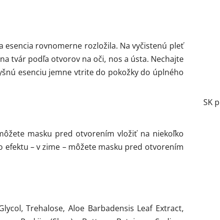
a esencia rovnomerne rozložila. Na vyčistenú pleť
na tvár podľa otvorov na oči, nos a ústa. Nechajte
vyšnú esenciu jemne vtrite do pokožky do úplného
SK p
 môžete masku pred otvorením vložiť na niekoľko
ho efektu – v zime – môžete masku pred otvorením
Glycol, Trehalose, Aloe Barbadensis Leaf Extract,