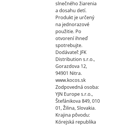
slnečného žiarenia
a dosahu detí.
Produkt je určený
na jednorazové
použitie. Po
otvorení ihneď
spotrebujte.
Dodávateľ: JFK
Distribution s.r.o.,
Gorazdova 12,
94901 Nitra.
www.kocos.sk
Zodpovedná osoba:
YJN Europe s.r.o.,
Štefánikova 849, 010
01, Žilina, Slovakia.
Krajina pôvodu:
Kórejská republika