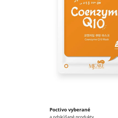
Poctivo vyberané
a odskúšané produkty