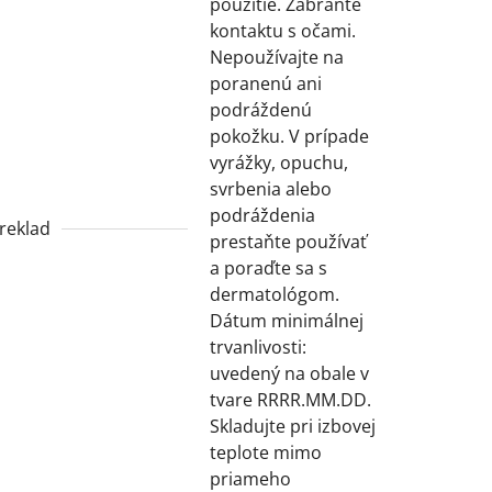
použitie. Zabráňte
kontaktu s očami.
Nepoužívajte na
poranenú ani
podráždenú
pokožku. V prípade
vyrážky, opuchu,
svrbenia alebo
podráždenia
reklad
prestaňte používať
a poraďte sa s
dermatológom.
Dátum minimálnej
trvanlivosti:
uvedený na obale v
tvare RRRR.MM.DD.
Skladujte pri izbovej
teplote mimo
priameho