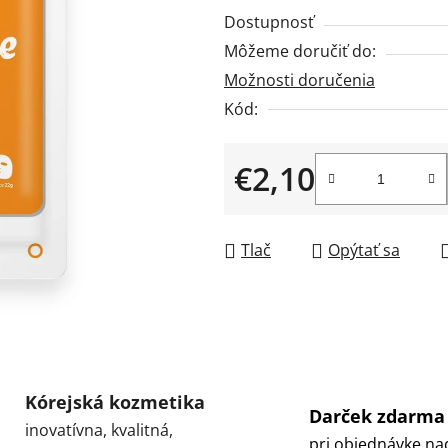
produktu
Dostupnosť
je
Môžeme doručiť do:
0,0
Možnosti doručenia
z
5
Kód:
hviezdičiek.
€2,10
Jednotková cena:
Tlač
Opýtať sa
Kórejská kozmetika
Darček zdarma
inovatívna, kvalitná,
pri objednávke na