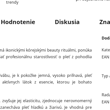
trendy
Hodnotenie
Diskusia
Zna
Dod
Kate
ná ikonickými kórejskými beauty rituálmi, ponúka
ať profesionálnu starostlivosť o pleť z pohodlia
EAN
ábu, je k pokožke jemná, vysoko priľnavá, pleť
Typ 
 aktívnych látok z esencie, ktorou je bohato
Rad
vyšuje jej elasticitu, zjednocuje nerovnomerný
EAN
 zanecháva pleť hladkú a žiarivú. Je vhodná pre