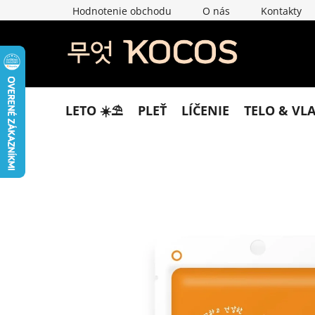
Prejsť
Hodnotenie obchodu
O nás
Kontakty
na
obsah
LETO ☀️​⛱️​
PLEŤ
LÍČENIE
TELO & VL