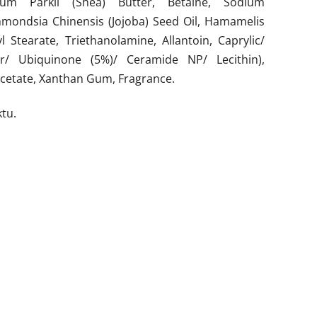
mum Parkii (Shea) Butter, Betaine, Sodium
mmondsia Chinensis (Jojoba) Seed Oil, Hamamelis
l Stearate, Triethanolamine, Allantoin, Caprylic/
r/ Ubiquinone (5%)/ Ceramide NP/ Lecithin),
cetate, Xanthan Gum, Fragrance.
tu.