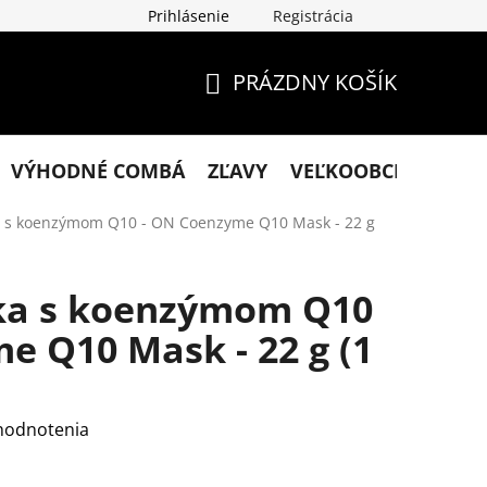
Prihlásenie
Registrácia
klamácie
Podmienky ochrany osobných údajov
Obchodn
PRÁZDNY KOŠÍK
NÁKUPNÝ
KOŠÍK
VÝHODNÉ COMBÁ
ZĽAVY
VEĽKOOBCHOD
KO
 s koenzýmom Q10 - ON Coenzyme Q10 Mask - 22 g
ka s koenzýmom Q10
e Q10 Mask - 22 g (1
hodnotenia