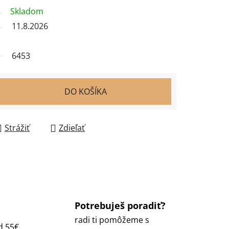
Skladom
11.8.2026
6453
DO KOŠÍKA
Strážiť
Zdieľať
Potrebuješ poradiť?
radi ti pomôžeme s
d 55€