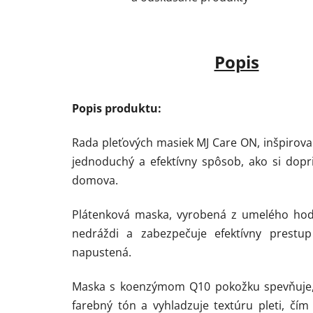
Popis
Popis produktu:
Rada pleťových masiek MJ Care ON, inšpirova
jednoduchý a efektívny spôsob, ako si dopri
domova.
Plátenková maska, vyrobená z umelého hodv
nedráždi a zabezpečuje efektívny prestup
napustená.
Maska s koenzýmom Q10 pokožku spevňuje, z
farebný tón a vyhladzuje textúru pleti, čím