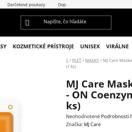
Darčekové poukazy
Doprava a platba
Vrátenie a re
ASY
KOZMETICKÉ PRÍSTROJE
UNISEX
VIRÁLNE
Domov
/
PLEŤ
/
MASKY
/
MJ Care Maska
(1 ks)
MJ Care Mas
- ON Coenzym
ks)
Priemerné
Neohodnotené
Podrobnosti 
hodnotenie
Značka:
MJ Care