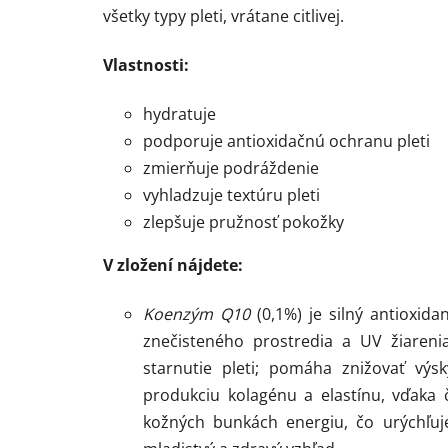
všetky typy pleti, vrátane citlivej.
Vlastnosti:
hydratuje
podporuje antioxidačnú ochranu pleti
zmierňuje podráždenie
vyhladzuje textúru pleti
zlepšuje pružnosť pokožky
V zložení nájdete:
Koenzým Q10
(0,1%) je silný antioxida
znečisteného prostredia a UV žiaren
starnutie pleti; pomáha znižovať výs
produkciu kolagénu a elastínu, vďaka 
kožných bunkách energiu, čo urýchľuj