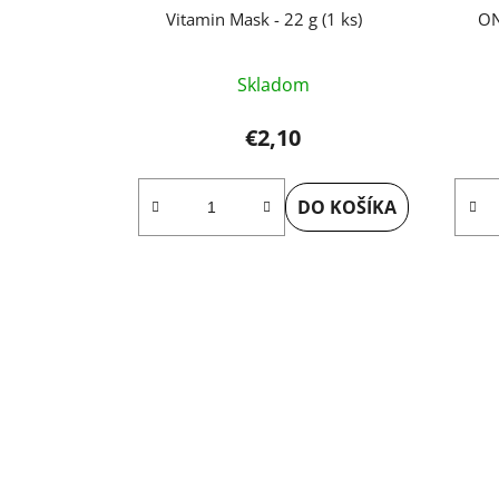
Vitamin Mask - 22 g (1 ks)
ON
Priemerné
Skladom
hodnotenie
produktu
€2,10
je
5,0
DO KOŠÍKA
z
5
hviezdičiek.