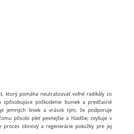
nt, ktorý pomáha neutralizovať voľné radikály zo
ia spôsobujúce poškodenie buniek a predčasné
kyt jemných liniek a vrások tým, že podporuje
čomu pôsobí pleť pevnejšie a hladšie; zvyšuje v
e proces obnovy a regenerácie pokožky pre jej