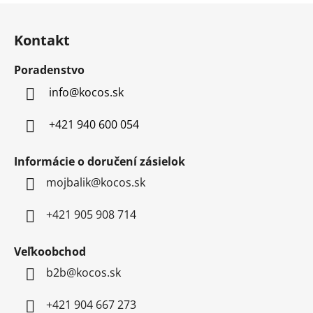
Z
á
Kontakt
p
ä
Poradenstvo
t
info
@
kocos.sk
i
e
+421 940 600 054
Informácie o doručení zásielok
mojbalik@kocos.sk
+421 905 908 714
Veľkoobchod
b2b@kocos.sk
+421 904 667 273