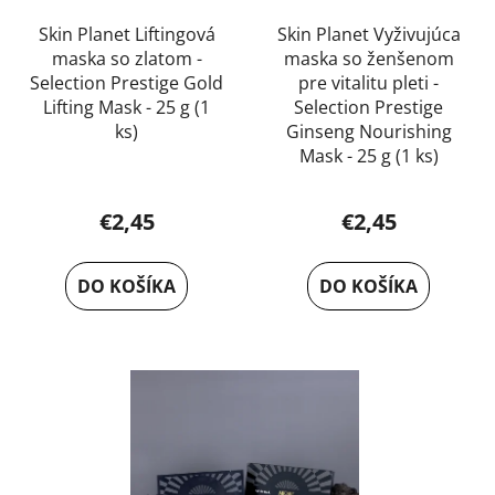
Skin Planet Liftingová
Skin Planet Vyživujúca
maska so zlatom -
maska so ženšenom
Selection Prestige Gold
pre vitalitu pleti -
Lifting Mask - 25 g (1
Selection Prestige
ks)
Ginseng Nourishing
Mask - 25 g (1 ks)
Priemerné
hodnotenie
€2,45
€2,45
produktu
je
DO KOŠÍKA
DO KOŠÍKA
5,0
z
5
hviezdičiek.