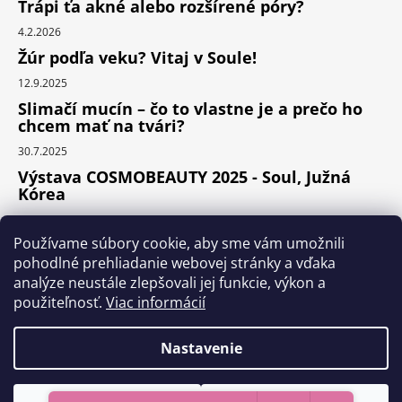
Trápi ťa akné alebo rozšírené póry?
4.2.2026
Žúr podľa veku? Vitaj v Soule!
12.9.2025
Slimačí mucín – čo to vlastne je a prečo ho
chcem mať na tvári?
30.7.2025
Výstava COSMOBEAUTY 2025 - Soul, Južná
Kórea
11.6.2025
Používame súbory cookie, aby sme vám umožnili
pohodlné prehliadanie webovej stránky a vďaka
analýze neustále zlepšovali jej funkcie, výkon a
Instagram
použiteľnosť.
Viac informácií
Nastavenie
Vytvoril Shoptet Premium