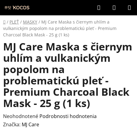
Prejsť
Hľadať
NÁKUP
na
KOŠÍK
obsah
Domov
/
PLEŤ
/
MASKY
/
MJ Care Maska s čiernym uhlím a
vulkanickým popolom na problematickú pleť - Premium
Charcoal Black Mask - 25 g (1 ks)
MJ Care Maska s čiernym
uhlím a vulkanickým
popolom na
problematickú pleť -
Premium Charcoal Black
Mask - 25 g (1 ks)
Priemerné
Neohodnotené
Podrobnosti hodnotenia
hodnotenie
Značka:
MJ Care
produktu