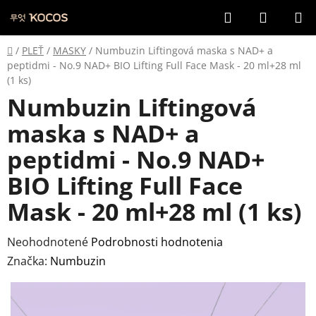
Prejsť
Hľadať
NÁKUP
na
KOŠÍK
obsah
Domov
/
PLEŤ
/
MASKY
/
Numbuzin Liftingová maska s NAD+ a
peptidmi - No.9 NAD+ BIO Lifting Full Face Mask - 20 ml+28 ml
(1 ks)
Numbuzin Liftingová
maska s NAD+ a
peptidmi - No.9 NAD+
BIO Lifting Full Face
Mask - 20 ml+28 ml (1 ks)
Priemerné
Neohodnotené
Podrobnosti hodnotenia
hodnotenie
Značka:
Numbuzin
produktu
je