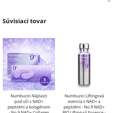
Súvisiaci tovar
Numbuzin Náplasti
Numbuzin Liftingová
pod oči s NAD+
esencia s NAD+ a
peptidmi a kolagénom
peptidmi - No.9 NAD+
- No.9 NAD+ Collagen
BIO Lifting-sil Essence -