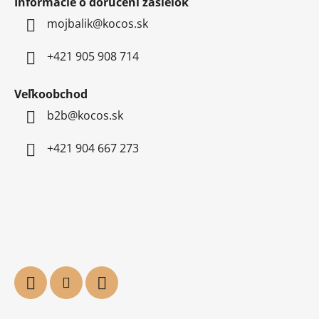
Informácie o doručení zásielok
mojbalik@kocos.sk
+421 905 908 714
Veľkoobchod
b2b@kocos.sk
+421 904 667 273