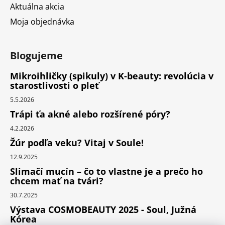
Aktuálna akcia
Moja objednávka
Blogujeme
Mikroihličky (spikuly) v K-beauty: revolúcia v
starostlivosti o pleť
5.5.2026
Trápi ťa akné alebo rozšírené póry?
4.2.2026
Žúr podľa veku? Vitaj v Soule!
12.9.2025
Slimačí mucín – čo to vlastne je a prečo ho
chcem mať na tvári?
30.7.2025
Výstava COSMOBEAUTY 2025 - Soul, Južná
Kórea