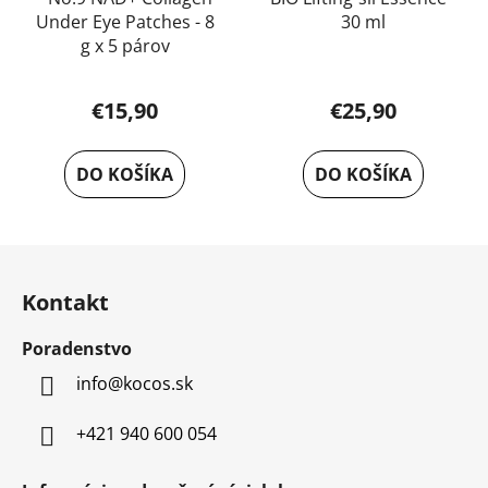
Under Eye Patches - 8
30 ml
g x 5 párov
Priemerné
€15,90
€25,90
hodnotenie
produktu
DO KOŠÍKA
DO KOŠÍKA
je
5,0
z
Z
5
á
hviezdičiek.
Kontakt
p
ä
Poradenstvo
t
info
@
kocos.sk
i
e
+421 940 600 054