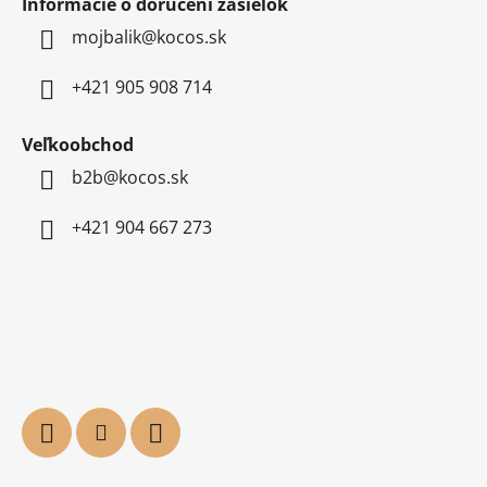
Informácie o doručení zásielok
mojbalik@kocos.sk
+421 905 908 714
Veľkoobchod
b2b@kocos.sk
+421 904 667 273