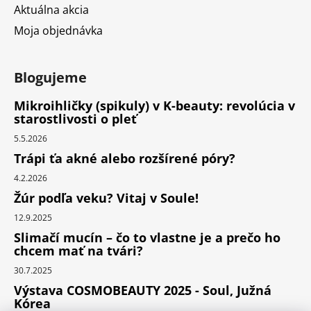
Aktuálna akcia
Moja objednávka
Blogujeme
Mikroihličky (spikuly) v K-beauty: revolúcia v
starostlivosti o pleť
5.5.2026
Trápi ťa akné alebo rozšírené póry?
4.2.2026
Žúr podľa veku? Vitaj v Soule!
12.9.2025
Slimačí mucín – čo to vlastne je a prečo ho
chcem mať na tvári?
30.7.2025
Výstava COSMOBEAUTY 2025 - Soul, Južná
Kórea