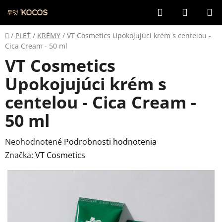
Prejsť
Hľadať
NÁKUP
na
KOŠÍK
obsah
Domov
/
PLEŤ
/
KRÉMY
/
VT Cosmetics Upokojujúci krém s centelou -
Cica Cream - 50 ml
VT Cosmetics
Upokojujúci krém s
centelou - Cica Cream -
50 ml
Priemerné
Neohodnotené
Podrobnosti hodnotenia
hodnotenie
Značka:
VT Cosmetics
produktu
je
0,0
z
5