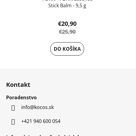
Stick Balm - 9,5 g
Priemerné
€20,90
hodnotenie
€25,90
produktu
je
DO KOŠÍKA
5,0
z
5
Z
hviezdičiek.
á
Kontakt
p
ä
Poradenstvo
t
info
@
kocos.sk
i
e
+421 940 600 054