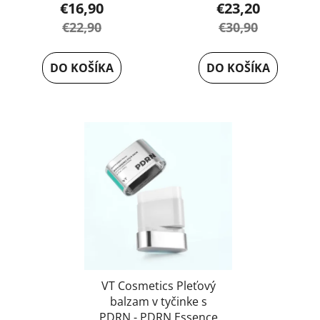
€16,90
€23,20
hodnotenie
€22,90
€30,90
produktu
je
DO KOŠÍKA
DO KOŠÍKA
5,0
z
5
hviezdičiek.
VT Cosmetics Pleťový
balzam v tyčinke s
PDRN - PDRN Essence