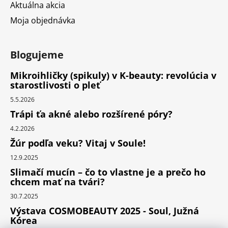
Aktuálna akcia
Moja objednávka
Blogujeme
Mikroihličky (spikuly) v K-beauty: revolúcia v
starostlivosti o pleť
5.5.2026
Trápi ťa akné alebo rozšírené póry?
4.2.2026
Žúr podľa veku? Vitaj v Soule!
12.9.2025
Slimačí mucín – čo to vlastne je a prečo ho
chcem mať na tvári?
30.7.2025
Výstava COSMOBEAUTY 2025 - Soul, Južná
Kórea