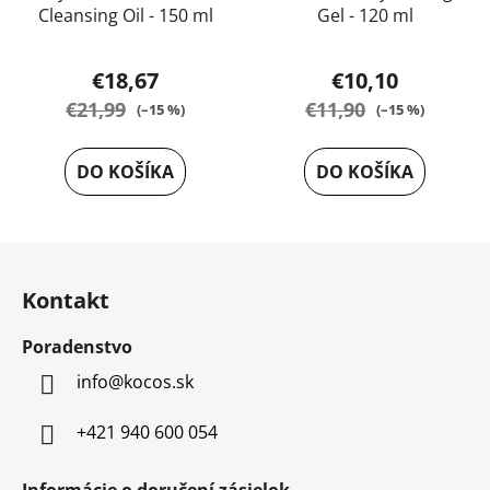
Cleansing Oil - 150 ml
Gel - 120 ml
Priemerné
€18,67
€10,10
hodnotenie
€21,99
€11,90
(–15 %)
(–15 %)
produktu
je
DO KOŠÍKA
DO KOŠÍKA
5,0
z
5
Z
hviezdičiek.
á
Kontakt
p
ä
Poradenstvo
t
info
@
kocos.sk
i
e
+421 940 600 054
Informácie o doručení zásielok