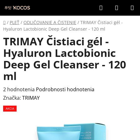
Prejsť
Hľadať
NÁKUP
na
KOŠÍK
obsah
Domov
/
PLEŤ
/
ODLIČOVANIE A ČISTENIE
/
TRIMAY Čistiaci gél -
Hyaluron Lactobionic Deep Gel Cleanser - 120 ml
TRIMAY Čistiaci gél -
Hyaluron Lactobionic
Deep Gel Cleanser - 120
ml
Priemerné
2 hodnotenia
Podrobnosti hodnotenia
hodnotenie
Značka:
TRIMAY
produktu
AKCIA
je
5,0
z
5