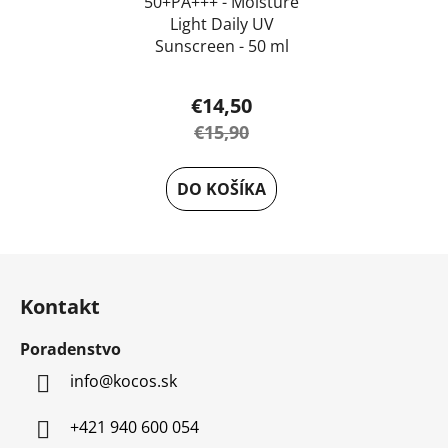
50+PA+++ - Moisture
Light Daily UV
Sunscreen - 50 ml
€14,50
€15,90
DO KOŠÍKA
Z
á
Kontakt
p
ä
Poradenstvo
t
info
@
kocos.sk
i
e
+421 940 600 054