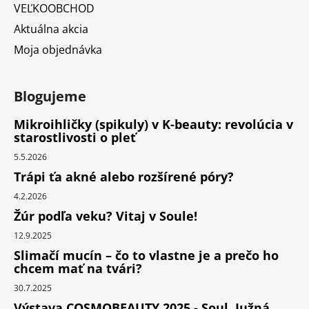
VEĽKOOBCHOD
Aktuálna akcia
Moja objednávka
Blogujeme
Mikroihličky (spikuly) v K-beauty: revolúcia v
starostlivosti o pleť
5.5.2026
Trápi ťa akné alebo rozšírené póry?
4.2.2026
Žúr podľa veku? Vitaj v Soule!
12.9.2025
Slimačí mucín – čo to vlastne je a prečo ho
chcem mať na tvári?
30.7.2025
Výstava COSMOBEAUTY 2025 - Soul, Južná