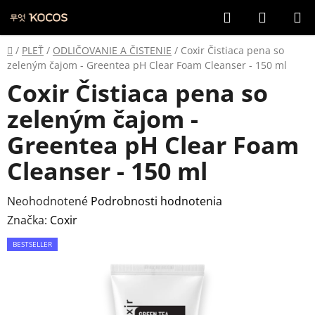
Prejsť
Hľadať
NÁKUP
na
KOŠÍK
obsah
Domov
/
PLEŤ
/
ODLIČOVANIE A ČISTENIE
/
Coxir Čistiaca pena so
zeleným čajom - Greentea pH Clear Foam Cleanser - 150 ml
Coxir Čistiaca pena so
zeleným čajom -
Greentea pH Clear Foam
Cleanser - 150 ml
Priemerné
Neohodnotené
Podrobnosti hodnotenia
hodnotenie
Značka:
Coxir
produktu
BESTSELLER
je
0,0
z
5