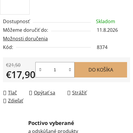
Dostupnosť
Skladom
Môžeme doručiť do:
11.8.2026
Možnosti doručenia
Kód:
8374
€21,50
DO KOŠÍKA
€17,90
Jednotková cena:
Tlač
Opýtať sa
Strážiť
Zdieľať
Poctivo vyberané
a odskúšané produkty