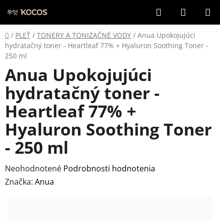
Prejsť
Hľadať
NÁKUP
na
KOŠÍK
obsah
Domov
/
PLEŤ
/
TONERY A TONIZAČNÉ VODY
/
Anua Upokojujúci
hydratačný toner - Heartleaf 77% + Hyaluron Soothing Toner -
250 ml
Anua Upokojujúci
hydratačný toner -
Heartleaf 77% +
Hyaluron Soothing Toner
- 250 ml
Priemerné
Neohodnotené
Podrobnosti hodnotenia
hodnotenie
Značka:
Anua
produktu
je