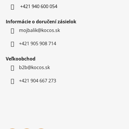
e
+421 940 600 054
Informácie o doručení zásielok
mojbalik@kocos.sk
+421 905 908 714
Veľkoobchod
b2b@kocos.sk
+421 904 667 273