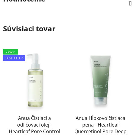
Súvisiaci tovar
VEGAN
BESTSELLER
Anua Čistiaci a
Anua Hĺbkovo čistiaca
odličovací olej -
pena - Heartleaf
Heartleaf Pore Control
Quercetinol Pore Deep